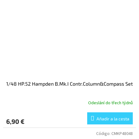
1/48 HP.52 Hampden B.Mk.I Contr.Column&Compass Set
Odeslání do třech týdnů
Añadir a la cesta
6,90 €
Código:
CMKP48048