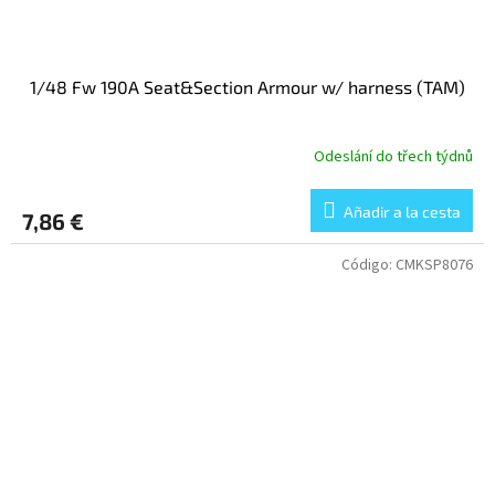
1/48 Fw 190A Seat&Section Armour w/ harness (TAM)
Odeslání do třech týdnů
Añadir a la cesta
7,86 €
Código:
CMKSP8076