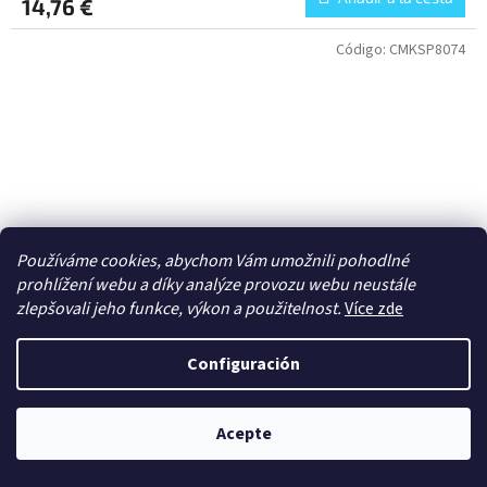
14,76 €
Código:
CMKSP8074
Používáme cookies, abychom Vám umožnili pohodlné
prohlížení webu a díky analýze provozu webu neustále
zlepšovali jeho funkce, výkon a použitelnost.
Více zde
Configuración
1/48 Marder IIIM Exterior Set & Driver (half-fig.)
Acepte
Odeslání do třech týdnů