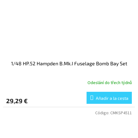
1/48 HP.52 Hampden B.Mk.I Fuselage Bomb Bay Set
Odeslání do třech týdnů
Añadir a la cesta
29,29 €
Código:
CMKSP4511