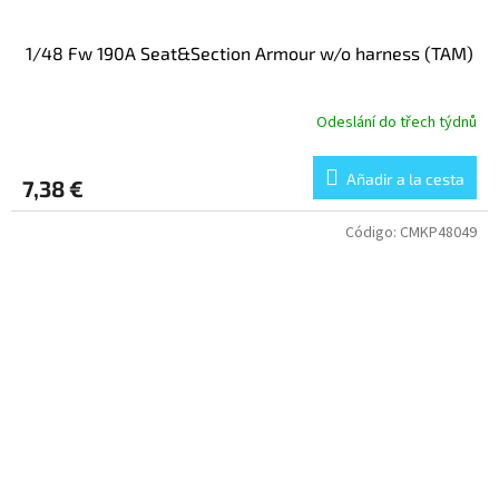
1/48 Fw 190A Seat&Section Armour w/o harness (TAM)
Odeslání do třech týdnů
Añadir a la cesta
7,38 €
Código:
CMKP48049