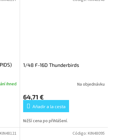
 PIDS)
1/48 F-16D Thunderbirds
ání ihned
Na objednávku
64,71 €
Añadir a la cesta
Nižší cena po přihlášení.
KIN48121
Código:
KIN48095