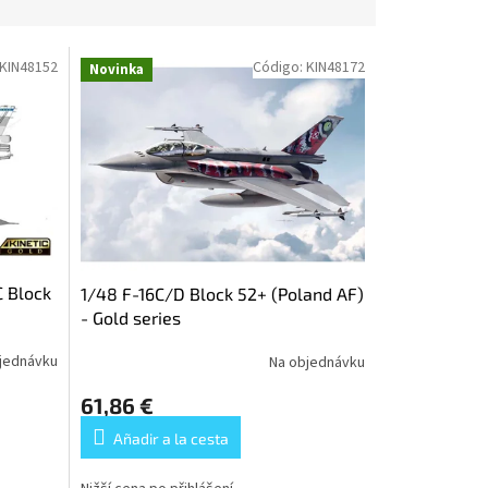
KIN48152
Código:
KIN48172
Novinka
C Block
1/48 F-16C/D Block 52+ (Poland AF)
- Gold series
jednávku
Na objednávku
61,86 €
Añadir a la cesta