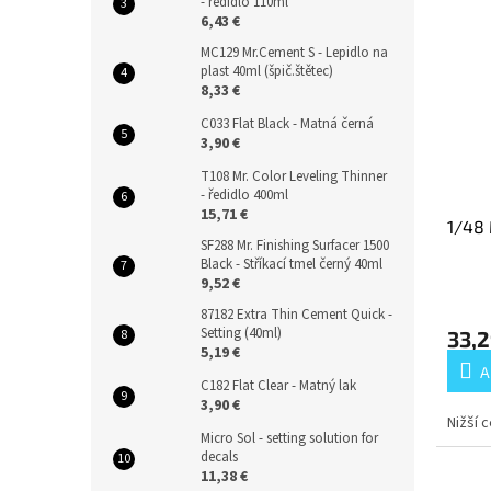
- ředidlo 110ml
6,43 €
MC129 Mr.Cement S - Lepidlo na
plast 40ml (špič.štětec)
8,33 €
C033 Flat Black - Matná černá
3,90 €
T108 Mr. Color Leveling Thinner
- ředidlo 400ml
15,71 €
1/48 
SF288 Mr. Finishing Surfacer 1500
Black - Stříkací tmel černý 40ml
9,52 €
87182 Extra Thin Cement Quick -
Setting (40ml)
33,2
5,19 €
A
C182 Flat Clear - Matný lak
3,90 €
Nižší 
Micro Sol - setting solution for
decals
11,38 €