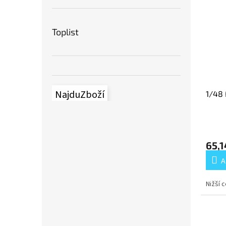
Toplist
NajduZboží
1/48 
65,1
A
Nižší 