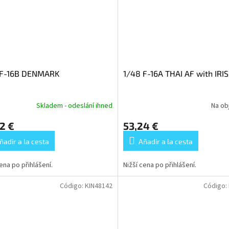
 F-16B DENMARK
1/48 F-16A THAI AF with IRIS
Skladem - odeslání ihned
Na ob
2 €
53,24 €
ñadir a la cesta
Añadir a la cesta
cena po přihlášení.
Nižší cena po přihlášení.
Código:
KIN48142
Código: