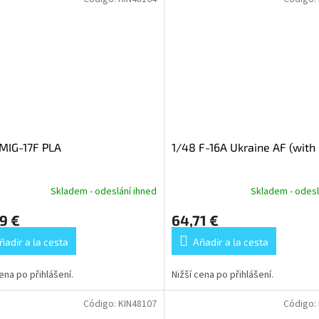
MIG-17F PLA
1/48 F-16A Ukraine AF (with
Skladem - odeslání ihned
Skladem - odesl
9 €
64,71 €
ñadir a la cesta
Añadir a la cesta
cena po přihlášení.
Nižší cena po přihlášení.
Código:
KIN48107
Código: