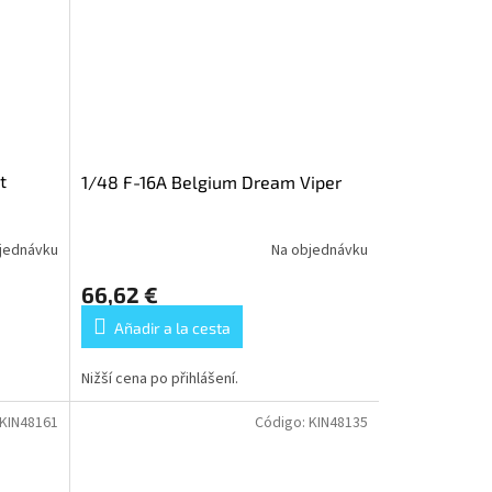
t
1/48 F-16A Belgium Dream Viper
jednávku
Na objednávku
66,62 €
Añadir a la cesta
Nižší cena po přihlášení.
KIN48161
Código:
KIN48135