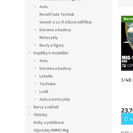
a
l
Auta
s
Revell řada Technik
L
i
Novi
i
f
Vesmír a sci-fi (různá měřítka)
s
i
Diorama a budovy
t
c
Motocykly
a
a
Busty a figury
d
c
Doplňky k modelům
e
i
p
Auta
ó
r
n
Diorama a budovy
o
d
Letadla
1/48
d
e
Technika
u
p
Lodě
c
r
Auta a motocykly
t
o
o
d
Barvy a nářadí
23,7
s
u
Obtisky
A
c
Knihy a publikace
t
Výprodej AMMO Mig