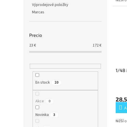
o
Nižší 
Výprodejové položky
s
Marcas
Precio
23
€
172
€
1/48
En stock
20
28,5
Akce
0
A
Novinka
3
Nižší 