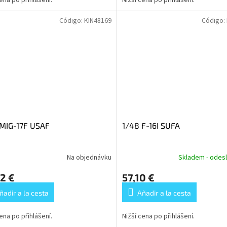
cena po přihlášení.
Nižší cena po přihlášení.
Código:
KIN48169
Código:
 MIG-17F USAF
1/48 F-16I SUFA
Na objednávku
Skladem - odesl
2 €
57,10 €
ñadir a la cesta
Añadir a la cesta
cena po přihlášení.
Nižší cena po přihlášení.