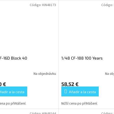
Código:
KIN48173
Código:
F-16D Block 40
1/48 CF-188 100 Years
Na objednávku
Na ob
0 €
58,52 €
ñadir a la cesta
Añadir a la cesta
cena po přihlášení.
Nižší cena po přihlášení.
Código:
KIN48164
Código: