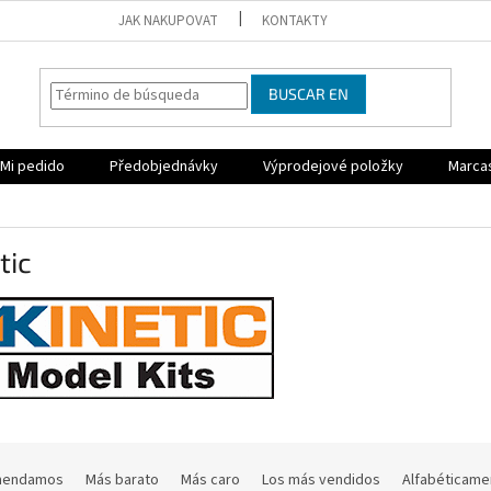
JAK NAKUPOVAT
KONTAKTY
BUSCAR EN
Mi pedido
Předobjednávky
Výprodejové položky
Marca
tic
mendamos
Más barato
Más caro
Los más vendidos
Alfabéticame