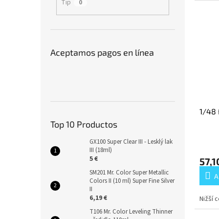
Tip
0
Aceptamos pagos en línea
1/48 
Top 10 Productos
GX100 Super Clear III - Lesklý lak
III (18ml)
5 €
57,1
SM201 Mr. Color Super Metallic
A
Colors II (10 ml) Super Fine Silver
II
6,19 €
Nižší 
T106 Mr. Color Leveling Thinner