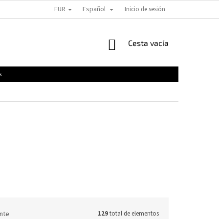
EUR
Español
Inicio de sesión
CESTA
Cesta vacía
DE
LA
s
COMPRA
nte
129
total de elementos