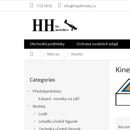
Ir
773174732
info@hajekhobby.cz
al
contenido
Obchodní podmínky
Ochrana osobních údajů
Inicio
Marcas
Kinetic
B
Kine
a
Saltar
r
Categorías
categorías
r
a
Předobjednávky
l
Eduard - novinky na září
a
Modely
t
e
Lodě
C
r
Letadla včetně figurek
l
a
Reco
Technika včetně figurek