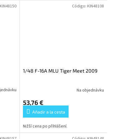
KIN48150
Código:
KIN48108
1/48 F-16A MLU Tiger Meet 2009
jednávku
Na objednávku
53,76 €
Añadir a la cesta
Nižší cena po přihlášení.
KIN48157
Código:
KIN48148