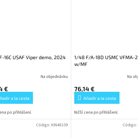
F-16C USAF Viper demo, 2024
1/48 F/A-18D USMC VFMA-2
w/MF
Na objednávku
Na ob
4 €
76,14 €
ñadir a la cesta
Añadir a la cesta
cena po přihlášení.
Nižší cena po přihlášení.
Código:
KIN48109
Código: