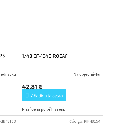
25
1/48 CF-104D ROCAF
jednávku
Na objednávku
42,81 €
Añadir a la cesta
Nižší cena po přihlášení.
KIN48133
Código:
KIN48154