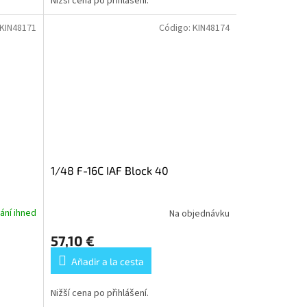
Nižší cena po přihlášení.
KIN48171
Código:
KIN48174
1/48 F-16C IAF Block 40
ání ihned
Na objednávku
57,10 €
Añadir a la cesta
Nižší cena po přihlášení.