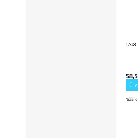
1/48
58,5
A
Nižší 