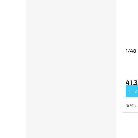
1/48 
41,3
A
Nižší 