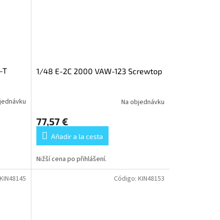
-T
1/48 E-2C 2000 VAW-123 Screwtop
jednávku
Na objednávku
77,57 €
Añadir a la cesta
Nižší cena po přihlášení.
KIN48145
Código:
KIN48153