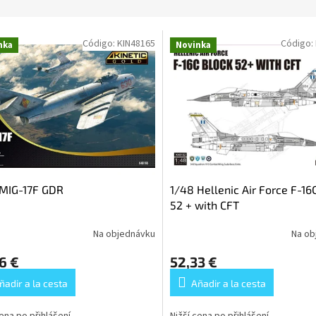
Código:
KIN48165
Código:
nka
Novinka
 MIG-17F GDR
1/48 Hellenic Air Force F-16
52 + with CFT
Na objednávku
Na ob
6 €
52,33 €
ñadir a la cesta
Añadir a la cesta