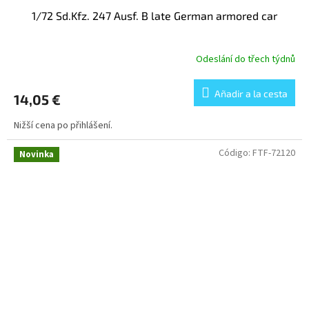
1/72 Sd.Kfz. 247 Ausf. B late German armored car
Odeslání do třech týdnů
Añadir a la cesta
14,05 €
Nižší cena po přihlášení.
Código:
FTF-72120
Novinka