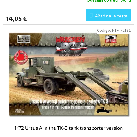
Odeslání do třech týdnů
Añadir a la cesta
14,05 €
Código:
FTF-72131
1/72 Ursus A in the TK-3 tank transporter version