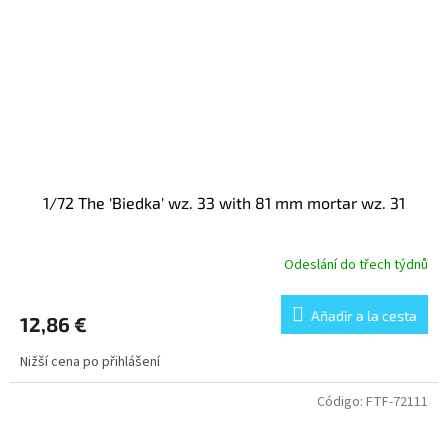
1/72 The 'Biedka' wz. 33 with 81 mm mortar wz. 31
Odeslání do třech týdnů
Añadir a la cesta
12,86 €
Nižší cena po přihlášení
Código:
FTF-72111