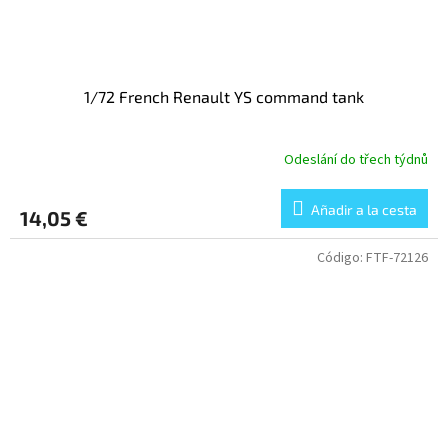
1/72 French Renault YS command tank
Odeslání do třech týdnů
Añadir a la cesta
14,05 €
Código:
FTF-72126