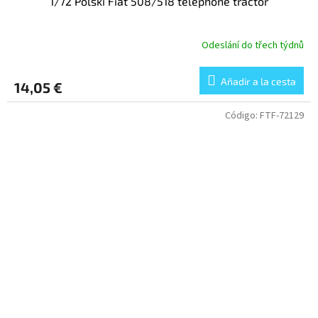
1/72 Polski Fiat 508/518 telephone tractor
Odeslání do třech týdnů
Añadir a la cesta
14,05 €
Código:
FTF-72129