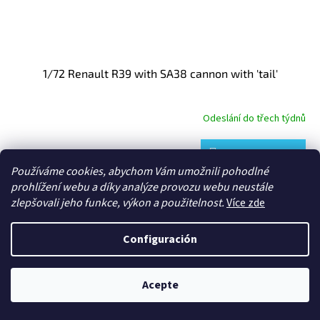
1/72 Renault R39 with SA38 cannon with 'tail'
Odeslání do třech týdnů
Añadir a la cesta
12,86 €
Používáme cookies, abychom Vám umožnili pohodlné
prohlížení webu a díky analýze provozu webu neustále
Nižší cena po přihlášení.
zlepšovali jeho funkce, výkon a použitelnost.
Více zde
Código:
FTF-72106
Configuración
Acepte