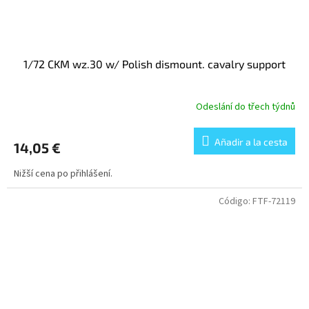
1/72 CKM wz.30 w/ Polish dismount. cavalry support
Odeslání do třech týdnů
Añadir a la cesta
14,05 €
Nižší cena po přihlášení.
Código:
FTF-72119