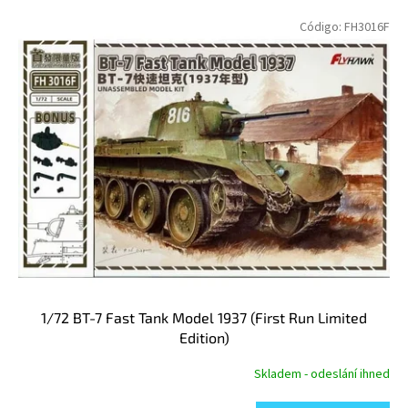
f
L
i
Código:
FH3016F
i
c
s
a
t
c
a
i
d
ó
e
n
p
d
r
e
o
p
d
r
u
o
c
d
t
u
o
c
1/72 BT-7 Fast Tank Model 1937 (First Run Limited
s
t
Edition)
o
s
Skladem - odeslání ihned