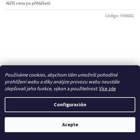
Nižší cena po přihlášení.
Código:
FH6002
Používáme cookies, abychom Vám umožnili pohodlné
prohlížení webu a díky analýze provozu webu neustále
zlepšovali jeho funkce, výkon a použitelnost.
Více zde
Configuración
1/72 Douglas SBD-2 Dauntless
Acepte
Na objednávku