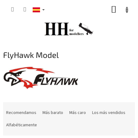
Ir
CESTA
al
contenido
DE
LA
COMP
FlyHawk Model
C
l
Recomendamos
Más barato
Más caro
Los más vendidos
a
s
Alfabéticamente
i