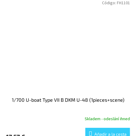
Código:
FH1101
1/700 U-boat Type VII B DKM U-48 (1pieces+scene)
Skladem - odeslání ihned
Añadir a la cesta