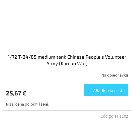
1/72 T-34/85 medium tank Chinese People‘s Volunteer
Army (Korean War)
Na objednávku
Añadir a la cesta
25,67 €
Nižší cena po přihlášení.
Código:
FH1102