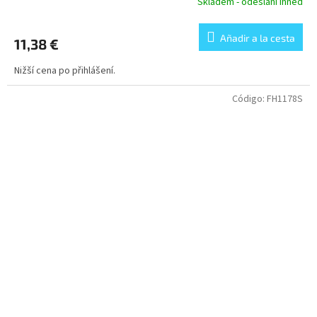
Skladem - odeslání ihned
Añadir a la cesta
11,38 €
Nižší cena po přihlášení.
Código:
FH1178S