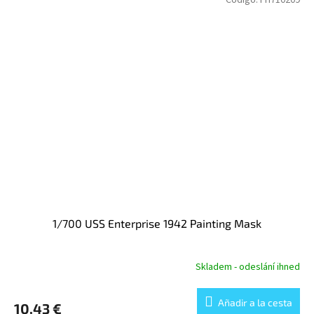
Código:
FH710209
1/700 USS Enterprise 1942 Painting Mask
Skladem - odeslání ihned
Añadir a la cesta
10,43 €