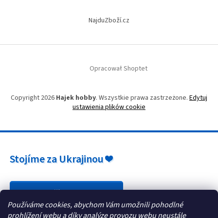
y
NajduZboží.cz
Opracował Shoptet
Copyright 2026
Hajek hobby
. Wszystkie prawa zastrzeżone.
Edytuj
ustawienia plików cookie
Stojíme za Ukrajinou ❤️
Jak a čím pomoci »
Používáme cookies, abychom Vám umožnili pohodlné
prohlížení webu a díky analýze provozu webu neustále