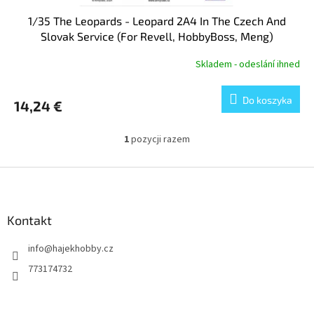
1/35 The Leopards - Leopard 2A4 In The Czech And
Slovak Service (For Revell, HobbyBoss, Meng)
Skladem - odeslání ihned
Do koszyka
14,24 €
1
pozycji razem
K
o
n
S
t
t
r
o
o
p
Kontakt
l
k
k
info
@
hajekhobby.cz
a
i
l
773174732
i
s
t