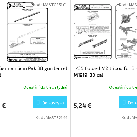
Kod :
MASTG35101
Kod :
MAS
German 5cm Pak 38 gun barrel
1/35 Folded M2 tripod for B
)
M1919 .30 cal
Odeslání do třech týdnů
Odeslání do tř
Do koszyka
Do k
 €
5,24 €
Kod :
MAST32144
Kod :
MA