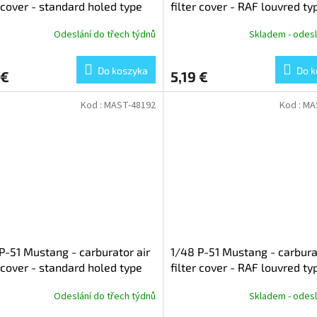
r cover - standard holed type
filter cover - RAF louvred ty
irfix)
version A (for Airfix)
Odeslání do třech týdnů
Skladem - odesl
Do koszyka
Do k
 €
5,19 €
Kod :
MAST-48192
Kod :
MA
P-51 Mustang - carburator air
1/48 P-51 Mustang - carbura
r cover - standard holed type
filter cover - RAF louvred ty
Meng)
version A (for Meng)
Odeslání do třech týdnů
Skladem - odesl