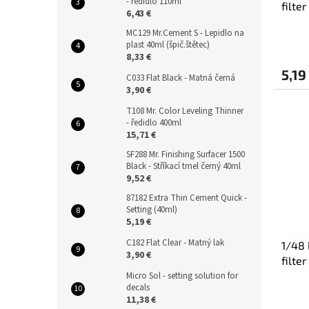
- ředidlo 110ml
filte
6,43 €
(for A
MC129 Mr.Cement S - Lepidlo na
plast 40ml (špič.štětec)
8,33 €
5,19
C033 Flat Black - Matná černá
3,90 €
T108 Mr. Color Leveling Thinner
- ředidlo 400ml
15,71 €
SF288 Mr. Finishing Surfacer 1500
Black - Stříkací tmel černý 40ml
9,52 €
87182 Extra Thin Cement Quick -
Setting (40ml)
5,19 €
C182 Flat Clear - Matný lak
1/48 
3,90 €
filte
(for 
Micro Sol - setting solution for
decals
11,38 €