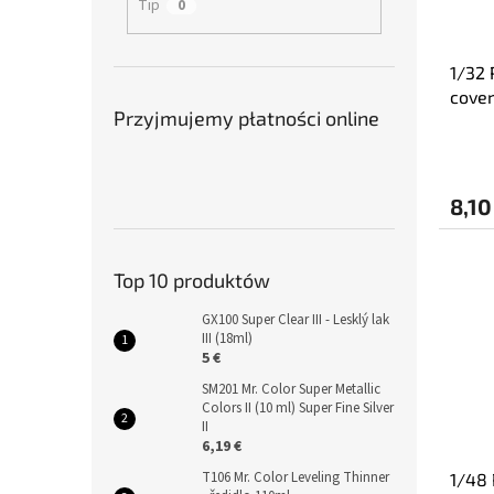
Tip
0
1/32 
cover
Przyjmujemy płatności online
8,10
Top 10 produktów
GX100 Super Clear III - Lesklý lak
III (18ml)
5 €
SM201 Mr. Color Super Metallic
Colors II (10 ml) Super Fine Silver
II
6,19 €
T106 Mr. Color Leveling Thinner
1/48 