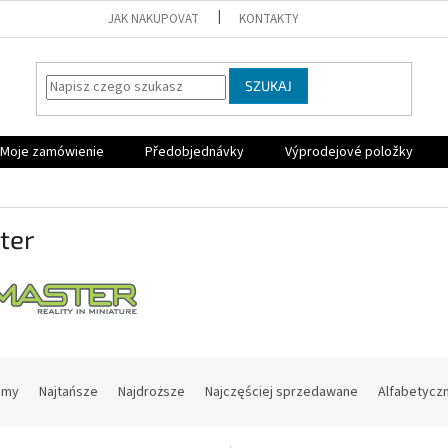
JAK NAKUPOVAT
KONTAKTY
SZUKAJ
Moje zamówienie
Předobjednávky
Výprodejové položky
ter
amy
Najtańsze
Najdroższe
Najczęściej sprzedawane
Alfabetycz