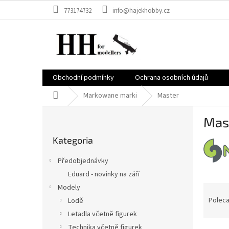
Przejść
773174732
info@hajekhobby.cz
do
treści
Obchodní podmínky
Ochrana osobních údajů
Home
Markowane marki
Master
P
Mas
a
Pominąć
s
Kategoria
kategorie
e
k
Předobjednávky
b
Eduard - novinky na září
o
S
Modely
c
o
Polec
z
Lodě
r
n
Letadla včetně figurek
t
y
Technika včetně figurek