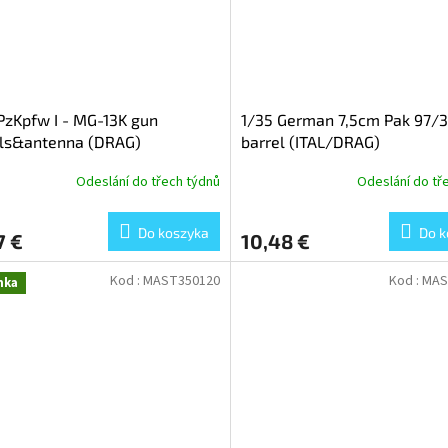
PzKpfw I - MG-13K gun
1/35 German 7,5cm Pak 97/
els&antenna (DRAG)
barrel (ITAL/DRAG)
Odeslání do třech týdnů
Odeslání do tř
Do koszyka
Do k
7 €
10,48 €
Kod :
MAST350120
Kod :
MAS
nka