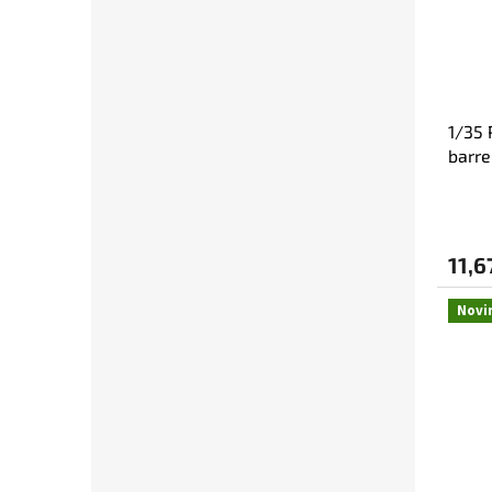
1/35 
barr
11,6
Novi