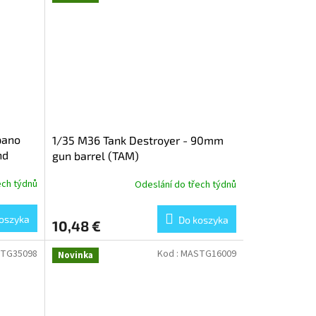
spano
1/35 M36 Tank Destroyer - 90mm
nd
gun barrel (TAM)
r
ech týdnů
Odeslání do třech týdnů
oszyka
Do koszyka
10,48 €
TG35098
Kod :
MASTG16009
Novinka