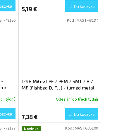
oszyka
Do koszyka
5,19 €
ST-48196
Kod :
MAST-48197
 -
1/48 MiG-21 PF / PFM / SMT / R /
(for
MF (Fishbed D, F, J) - turned metal
air intake ring (for Eduard)
ech týdnů
Odeslání do třech týdnů
oszyka
Do koszyka
7,38 €
ST-72177
Kod :
MASTG35100
Novinka