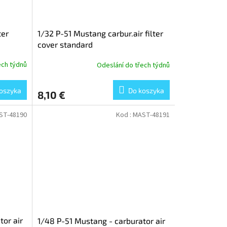
ter
1/32 P-51 Mustang carbur.air filter
cover standard
ech týdnů
Odeslání do třech týdnů
oszyka
Do koszyka
8,10 €
ST-48190
Kod :
MAST-48191
tor air
1/48 P-51 Mustang - carburator air