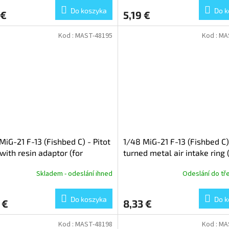
Do koszyka
Do k
 €
5,19 €
Kod :
MAST-48195
Kod :
MA
MiG-21 F-13 (Fishbed C) - Pitot
1/48 MiG-21 F-13 (Fishbed C)
with resin adaptor (for
turned metal air intake ring 
rd)
Eduard)
Skladem - odeslání ihned
Odeslání do tř
Do koszyka
Do k
 €
8,33 €
Kod :
MAST-48198
Kod :
MA