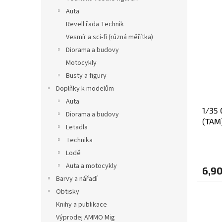
L
o
Auta
i
w
s
Revell řada Technik
a
t
n
Vesmír a sci-fi (různá měřítka)
a
i
Diorama a budovy
p
e
Motocykly
r
p
Busty a figury
o
r
Doplňky k modelům
d
o
u
d
Auta
1/35 
k
u
Diorama a budovy
(TAM
t
k
Letadla
ó
t
Technika
w
ó
Lodě
w
Auta a motocykly
6,90
Barvy a nářadí
Obtisky
Knihy a publikace
Výprodej AMMO Mig