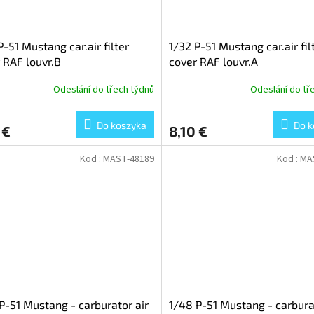
P-51 Mustang car.air filter
1/32 P-51 Mustang car.air fil
 RAF louvr.B
cover RAF louvr.A
Odeslání do třech týdnů
Odeslání do tř
Do koszyka
Do k
 €
8,10 €
Kod :
MAST-48189
Kod :
MA
P-51 Mustang - carburator air
1/48 P-51 Mustang - carbura