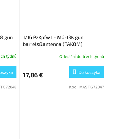
38 gun
1/16 PzKpfw I - MG-13K gun
barrels&antenna (TAKOM)
ech týdnů
Odeslání do třech týdnů
oszyka
Do koszyka
17,86 €
TG72048
Kod :
MASTG72047