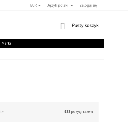
EUR
Język polski
Zaloguj się
KOSZYK
Pusty koszyk
Marki
nie
922
pozycji razem