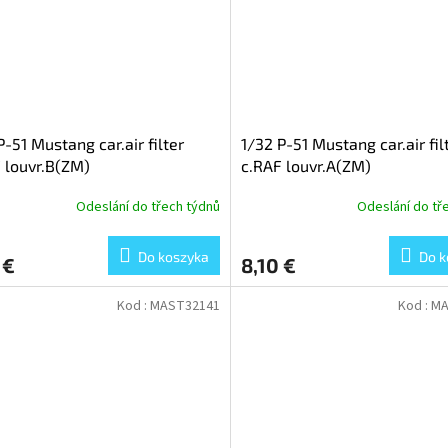
P-51 Mustang car.air filter
1/32 P-51 Mustang car.air fil
 louvr.B(ZM)
c.RAF louvr.A(ZM)
Odeslání do třech týdnů
Odeslání do tř
Do koszyka
Do k
 €
8,10 €
Kod :
MAST32141
Kod :
MA