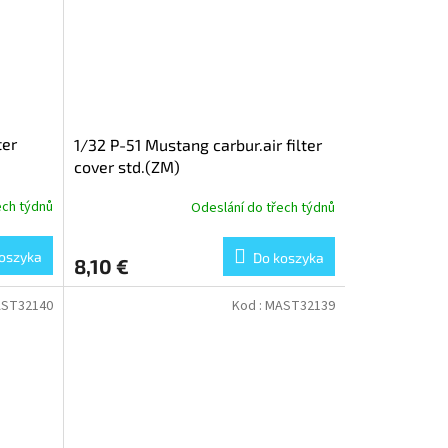
ter
1/32 P-51 Mustang carbur.air filter
cover std.(ZM)
ech týdnů
Odeslání do třech týdnů
oszyka
Do koszyka
8,10 €
ST32140
Kod :
MAST32139