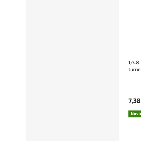
1/48 
turne
Edua
7,38
Novi