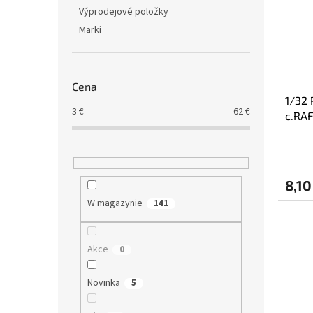
Výprodejové položky
Marki
Cena
1/32 
3
€
62
€
c.RAF
8,10
W magazynie
141
Akce
0
Novinka
5