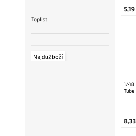
5,19
Toplist
NajduZboží
1/48 
Tube 
Edua
8,33