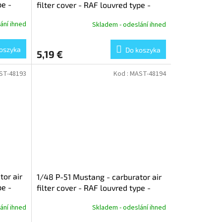
pe -
filter cover - RAF louvred type -
version B (for Airfix)
ání ihned
Skladem - odeslání ihned
oszyka
Do koszyka
5,19 €
ST-48193
Kod :
MAST-48194
tor air
1/48 P-51 Mustang - carburator air
pe -
filter cover - RAF louvred type -
version B (for Meng)
ání ihned
Skladem - odeslání ihned