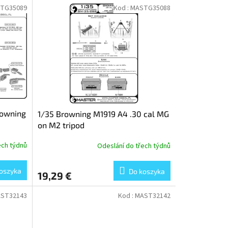
TG35089
Kod :
MASTG35088
rowning
1/35 Browning M1919 A4 .30 cal MG
on M2 tripod
ech týdnů
Odeslání do třech týdnů
oszyka
Do koszyka
19,29 €
ST32143
Kod :
MAST32142