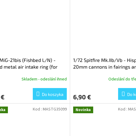
MiG-21bis (Fishbed L/N) -
1/72 Spitfire Mk.IIb/Vb - Hi
d metal air intake ring (for
20mm cannons in fairings a
rd)
Browning .303 barrel tips (fo
Skladem - odeslání ihned
Odeslání do tř
Eduard/IBG)
Do koszyka
Do k
 €
6,90 €
Kod :
MASTG35099
Kod :
MAS
nka
Novinka