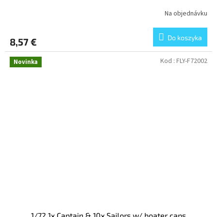
Na objednávku
Do koszyka
8,57 €
Kod :
FLY-F72002
Novinka
1/72 1x Captain & 10x Sailors w/ boater caps