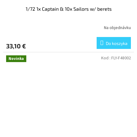
1/72 1x Captain & 10x Sailors w/ berets
Na objednávku
Do koszyka
33,10 €
Kod :
FLY-F48002
Novinka