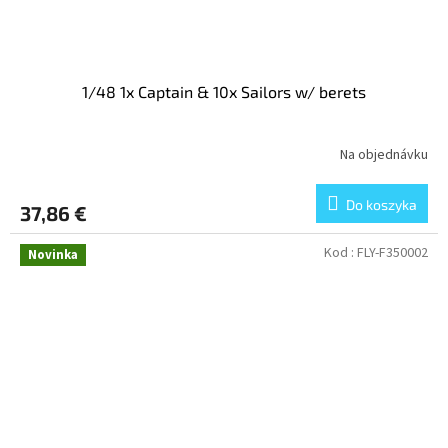
1/48 1x Captain & 10x Sailors w/ berets
Na objednávku
Do koszyka
37,86 €
Kod :
FLY-F350002
Novinka