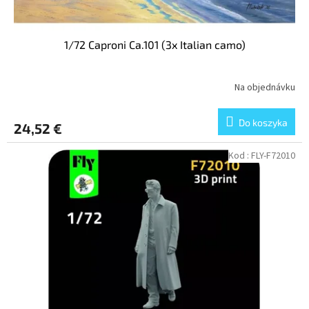
ó
w
w
1/72 Caproni Ca.101 (3x Italian camo)
Na objednávku
Do koszyka
24,52 €
Kod :
FLY-F72010