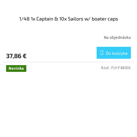
1/48 1x Captain & 10x Sailors w/ boater caps
Na objednávku
Do koszyka
37,86 €
Kod :
FLY-F48001
Novinka