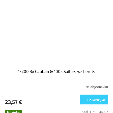
1/200 3x Captain & 100x Sailors w/ berets
Na objednávku
Do koszyka
23,57 €
Kod :
FLY-F144002
Novinka