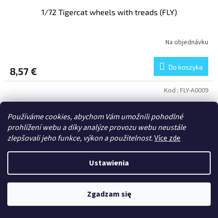
1/72 Tigercat wheels with treads (FLY)
Na objednávku
Do koszyka
8,57 €
Kod :
FLY-A0009
Používáme cookies, abychom Vám umožnili pohodlné
prohlížení webu a díky analýze provozu webu neustále
zlepšovali jeho funkce, výkon a použitelnost.
Více zde
Ustawienia
Zgadzam się