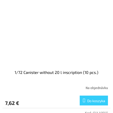
1/72 Canister without 20 l inscription (10 pcs.)
Na objednávku
Do koszyka
7,62 €
Kod :
FLY-A0015