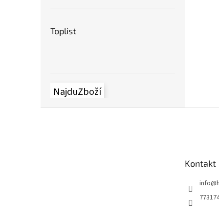
Toplist
NajduZboží
S
t
o
p
k
Kontakt
a
info
@
77317