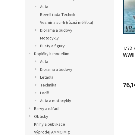
t
n
Auta
a
i
Revell řada Technik
p
e
r
p
Vesmír a sci-fi (různá měřítka)
o
r
Diorama a budovy
d
o
Motocykly
u
d
Busty a figury
1/72 
k
u
Doplňky k modelům
WWII 
t
k
ó
Auta
t
w
ó
Diorama a budovy
w
Letadla
76,1
Technika
Lodě
Auta a motocykly
Barvy a nářadí
Obtisky
Knihy a publikace
Výprodej AMMO Mig