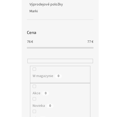
Výprodejové položky
Marki
Cena
76
€
77
€
W magazynie
0
Akce
0
Novinka
0