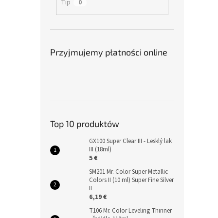
Tip
0
Przyjmujemy płatności online
Top 10 produktów
GX100 Super Clear III - Lesklý lak
III (18ml)
5 €
SM201 Mr. Color Super Metallic
Colors II (10 ml) Super Fine Silver
II
6,19 €
T106 Mr. Color Leveling Thinner