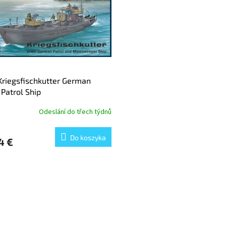
Kriegsfischkutter German
Patrol Ship
Odeslání do třech týdnů
Do koszyka
4 €
K
o
n
t
r
o
l