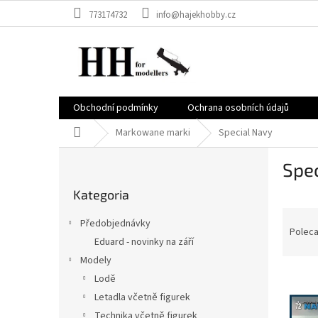
Przejść
773174732
info@hajekhobby.cz
do
treści
Obchodní podmínky
Ochrana osobních údajů
Home
Markowane marki
Special Navy
P
Spec
a
Pominąć
s
Kategoria
kategorie
e
S
k
Předobjednávky
o
b
Polec
Eduard - novinky na září
r
o
Modely
t
c
L
o
z
Lodě
i
w
n
Letadla včetně figurek
s
a
y
Technika včetně figurek