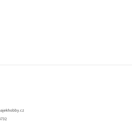
hajekhobby.cz
4732