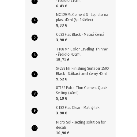
- ředidlo 110ml
6,43 €
MC129 Mr.Cement S - Lepidlo na
plast 40ml (špič.štětec)
8,33 €
C033 Flat Black - Matná černá
3,90 €
T108 Mr. Color Leveling Thinner
- ředidlo 400ml
15,71 €
SF288 Mr. Finishing Surfacer 1500
Black - Stříkací tmel černý 40ml
9,52 €
87182 Extra Thin Cement Quick -
Setting (40ml)
5,19 €
C182 Flat Clear - Matný lak
3,90 €
Micro Sol - setting solution for
decals
10,90 €