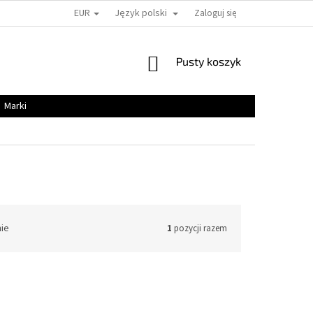
EUR
Język polski
Zaloguj się
KOSZYK
Pusty koszyk
Marki
nie
1
pozycji razem