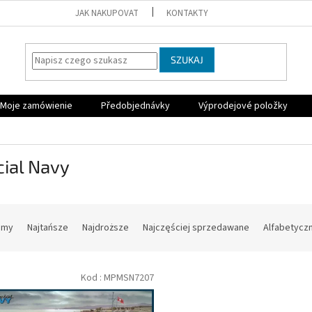
JAK NAKUPOVAT
KONTAKTY
SZUKAJ
Moje zamówienie
Předobjednávky
Výprodejové položky
ial Navy
amy
Najtańsze
Najdroższe
Najczęściej sprzedawane
Alfabetycz
Kod :
MPMSN7207