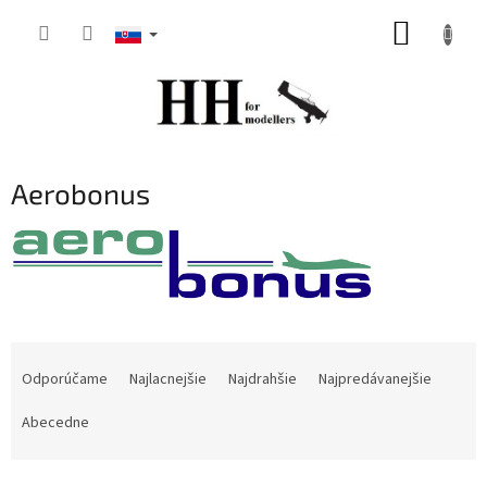
Prejsť
NÁKUP
na
obsah
KOŠÍK
Aerobonus
R
a
Odporúčame
Najlacnejšie
Najdrahšie
Najpredávanejšie
d
e
Abecedne
n
i