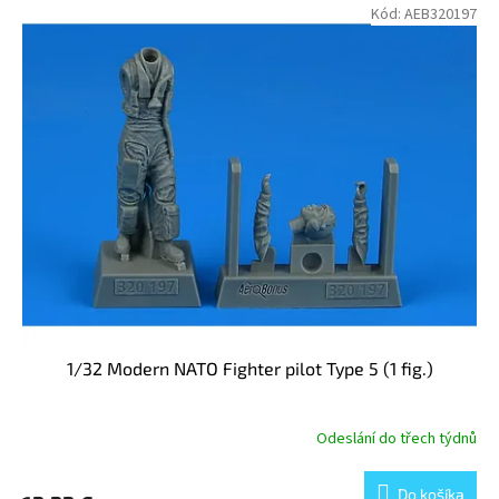
V
e
Kód:
AEB320197
ý
p
p
r
i
o
s
d
p
u
r
k
o
t
d
o
u
v
k
t
o
v
1/32 Modern NATO Fighter pilot Type 5 (1 fig.)
Odeslání do třech týdnů
Do košíka