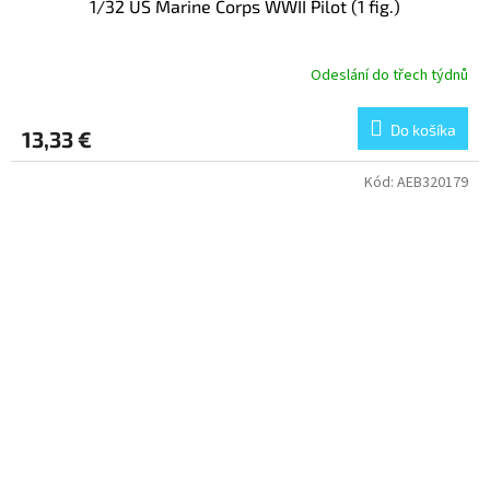
1/32 US Marine Corps WWII Pilot (1 fig.)
Odeslání do třech týdnů
Do košíka
13,33 €
Kód:
AEB320179