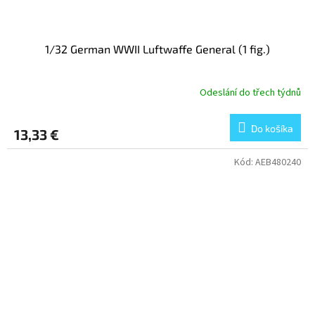
1/32 German WWII Luftwaffe General (1 fig.)
Odeslání do třech týdnů
Do košíka
13,33 €
Kód:
AEB480240