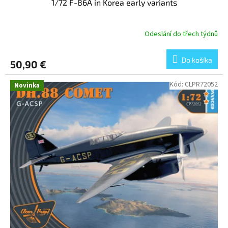
1/72 F-86A in Korea early variants
Odeslání do třech týdnů
Do košíka
50,90 €
Kód:
CLPR72052
Novinka