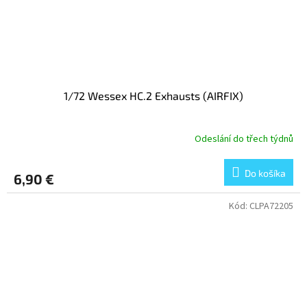
1/72 Wessex HC.2 Exhausts (AIRFIX)
Odeslání do třech týdnů
Do košíka
6,90 €
Kód:
CLPA72205