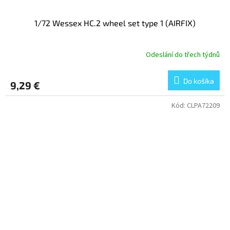
1/72 Wessex HC.2 wheel set type 1 (AIRFIX)
Odeslání do třech týdnů
Do košíka
9,29 €
Kód:
CLPA72209