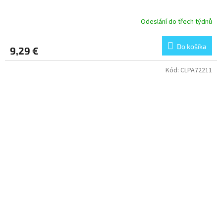
Odeslání do třech týdnů
Do košíka
9,29 €
Kód:
CLPA72211