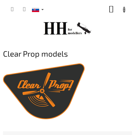
Prejsť
NÁKUP
na
obsah
KOŠÍK
Clear Prop models
R