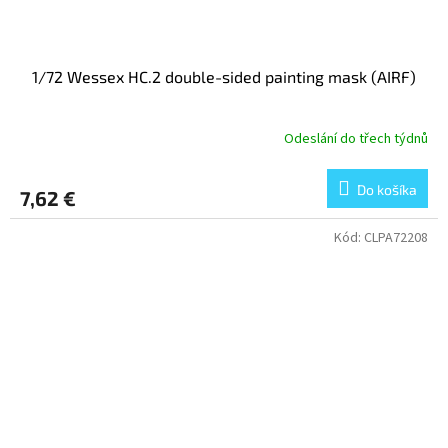
1/72 Wessex HC.2 double-sided painting mask (AIRF)
Odeslání do třech týdnů
Do košíka
7,62 €
Kód:
CLPA72208