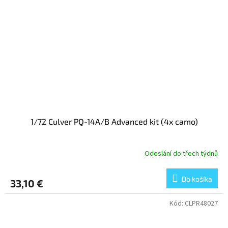
1/72 Culver PQ-14A/B Advanced kit (4x camo)
Odeslání do třech týdnů
Do košíka
33,10 €
Kód:
CLPR48027