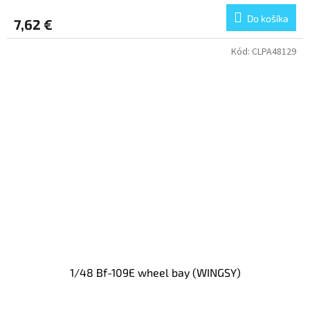
Do košíka
7,62 €
Kód:
CLPA48129
1/48 Bf-109E wheel bay (WINGSY)