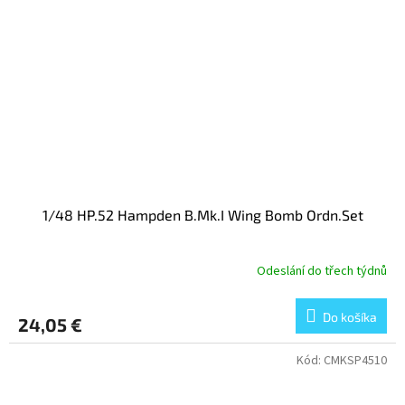
1/48 HP.52 Hampden B.Mk.I Wing Bomb Ordn.Set
Odeslání do třech týdnů
Do košíka
24,05 €
Kód:
CMKSP4510