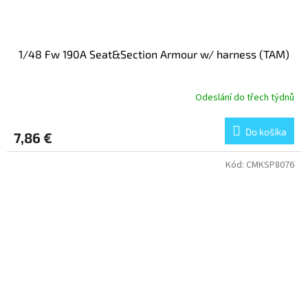
1/48 Fw 190A Seat&Section Armour w/ harness (TAM)
Odeslání do třech týdnů
Do košíka
7,86 €
Kód:
CMKSP8076