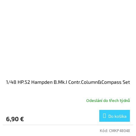
1/48 HP.52 Hampden B.Mk.I Contr.Column&Compass Set
Odeslání do třech týdnů
Do košíka
6,90 €
Kód:
CMKP48048