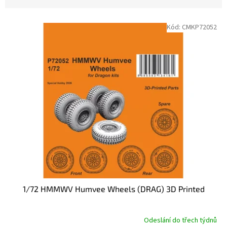
n
i
V
e
Kód:
CMKP72052
ý
p
p
r
i
o
s
d
p
u
r
k
o
t
d
o
u
v
k
t
o
v
1/72 HMMWV Humvee Wheels (DRAG) 3D Printed
Odeslání do třech týdnů