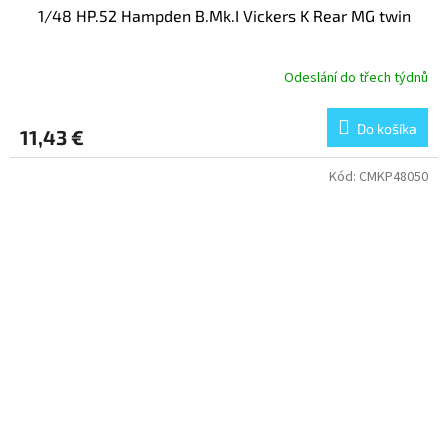
1/48 HP.52 Hampden B.Mk.I Vickers K Rear MG twin
Odeslání do třech týdnů
Do košíka
11,43 €
Kód:
CMKP48050