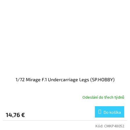
1/72 Mirage F.1 Undercarriage Legs (SP.HOBBY)
Odeslání do třech týdnů
Do košíka
14,76 €
Kód:
CMKP48052