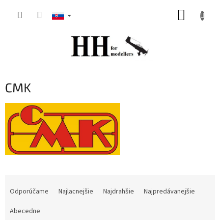
Prejsť
NÁKUP
na
obsah
KOŠÍK
CMK
R
a
Odporúčame
Najlacnejšie
Najdrahšie
Najpredávanejšie
d
e
Abecedne