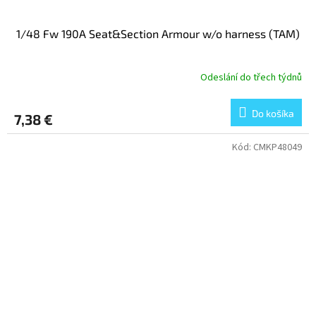
1/48 Fw 190A Seat&Section Armour w/o harness (TAM)
Odeslání do třech týdnů
Do košíka
7,38 €
Kód:
CMKP48049