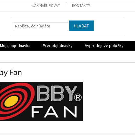
JAK NAKUPOVAT
KONTAKTY
HĽADAŤ
Moja objednávka
Předobjednávky
Výprodejové položky
by Fan