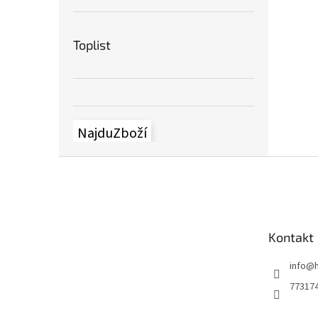
Toplist
NajduZboží
Z
á
p
ä
t
Kontakt
i
e
info
@
77317