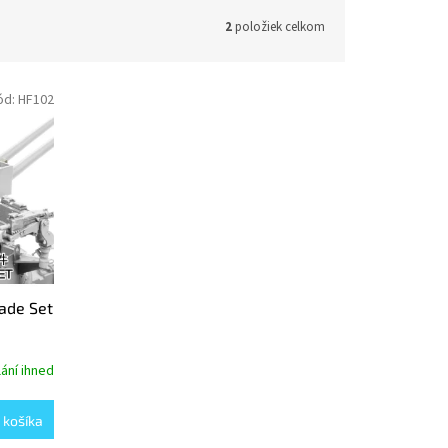
2
položiek celkom
ód:
HF102
ade Set
ání ihned
 košíka