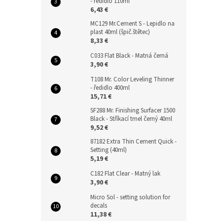
- ředidlo 110ml
6,43 €
MC129 Mr.Cement S - Lepidlo na
plast 40ml (špič.štětec)
8,33 €
C033 Flat Black - Matná černá
3,90 €
T108 Mr. Color Leveling Thinner
- ředidlo 400ml
15,71 €
SF288 Mr. Finishing Surfacer 1500
Black - Stříkací tmel černý 40ml
9,52 €
87182 Extra Thin Cement Quick -
Setting (40ml)
5,19 €
C182 Flat Clear - Matný lak
3,90 €
Micro Sol - setting solution for
decals
11,38 €