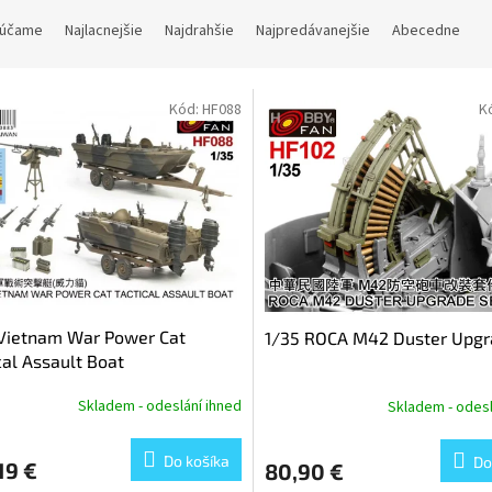
účame
Najlacnejšie
Najdrahšie
Najpredávanejšie
Abecedne
Kód:
HF088
K
 Vietnam War Power Cat
1/35 ROCA M42 Duster Upgr
cal Assault Boat
Skladem - odeslání ihned
Skladem - odesl
Do košíka
Do
19 €
80,90 €