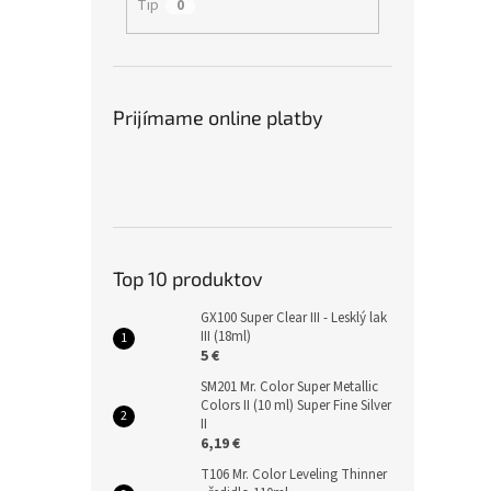
Tip
0
Prijímame online platby
Top 10 produktov
GX100 Super Clear III - Lesklý lak
III (18ml)
5 €
SM201 Mr. Color Super Metallic
Colors II (10 ml) Super Fine Silver
II
6,19 €
T106 Mr. Color Leveling Thinner