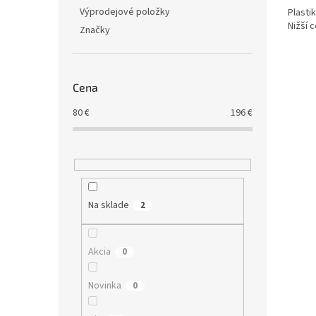
Výprodejové položky
Plasti
Nižší 
Značky
Cena
80
€
196
€
Na sklade
2
Akcia
0
Novinka
0