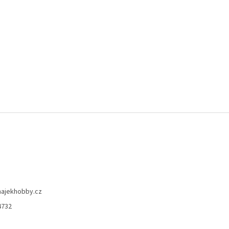
hajekhobby.cz
4732