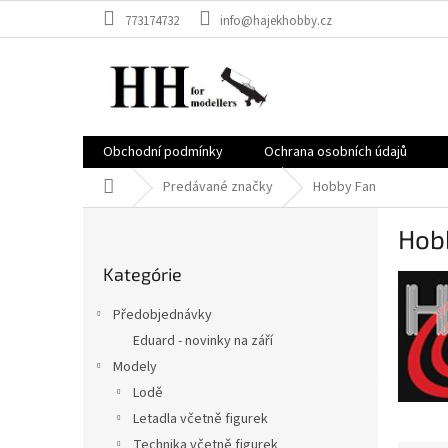
Prejsť
773174732
info@hajekhobby.cz
na
obsah
Obchodní podmínky
Ochrana osobních údajů
Domov
Predávané značky
Hobby Fan
B
Hob
o
Preskočiť
č
Kategórie
kategórie
n
ý
Předobjednávky
p
Eduard - novinky na září
a
Modely
n
e
Lodě
l
Letadla včetně figurek
Technika včetně figurek