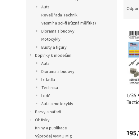
R
Auta
a
Odpor
d
Revell řada Technik
e
Vesmír a sci-fi (různá měřítka)
V
n
Diorama a budovy
ý
i
Motocykly
p
e
Busty a figury
i
p
s
r
Doplňky k modelům
p
o
Auta
r
d
Diorama a budovy
o
u
Letadla
d
k
Technika
u
t
1/35
k
Lodě
o
Tacti
t
v
Auta a motocykly
o
Barvy a nářadí
v
Obtisky
Knihy a publikace
195,
Výprodej AMMO Mig