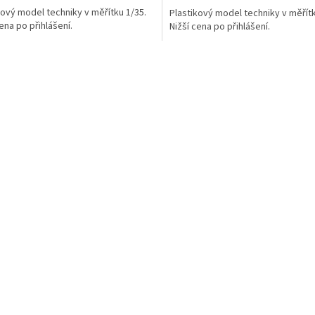
kový model techniky v měřítku 1/35.
Plastikový model techniky v měřítk
cena po přihlášení.
Nižší cena po přihlášení.
O
v
l
á
d
a
c
i
e
p
r
v
k
y
v
ý
p
i
s
u