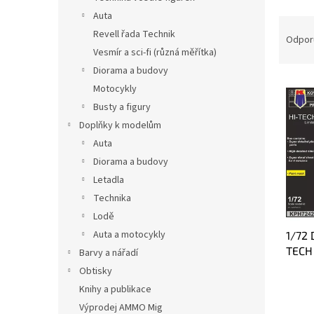
Auta
R
Revell řada Technik
a
Odpor
Vesmír a sci-fi (různá měřítka)
d
e
Diorama a budovy
V
n
Motocykly
ý
i
Busty a figury
p
e
Doplňky k modelům
i
p
Auta
s
r
p
o
Diorama a budovy
r
d
Letadla
o
u
Technika
d
k
Lodě
u
t
Auta a motocykly
1/72 
k
o
TECH
t
Barvy a nářadí
v
o
Obtisky
v
Knihy a publikace
Výprodej AMMO Mig