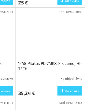
 košíka
Do košíka
25 €
PM-H7233
Kód:
KPM-H4806
x
1/48 Pilatus PC-7MKX (4x camo) HI-
TECH
jednávku
Na objednávku
 košíka
Do košíka
35,24 €
PM-H4804
Kód:
KPM-EX415