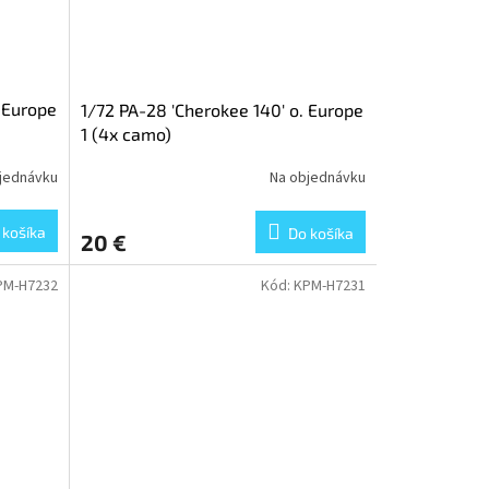
. Europe
1/72 PA-28 'Cherokee 140' o. Europe
1 (4x camo)
jednávku
Na objednávku
 košíka
Do košíka
20 €
PM-H7232
Kód:
KPM-H7231