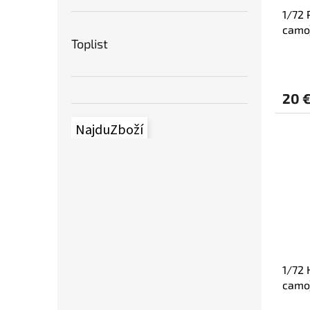
1/72 
camo
Toplist
20 
NajduZboží
1/72 
camo