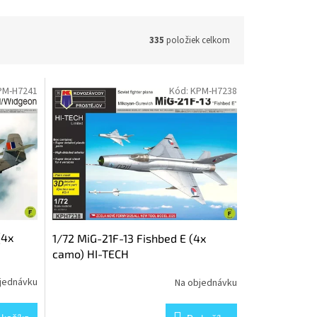
335
položiek celkom
PM-H7241
Kód:
KPM-H7238
(4x
1/72 MiG-21F-13 Fishbed E (4x
camo) HI-TECH
jednávku
Na objednávku