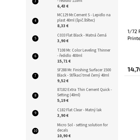
- ředidlo 110ml
6,43 €
MC129 Mr.Cement S - Lepidlo na
plast 40ml (špič.štětec)
8,33 €
1/72 
C033 Flat Black - Matná černá
Print
3,90 €
T108 Mr. Color Leveling Thinner
- ředidlo 400ml
15,71 €
14,7
SF288 Mr. Finishing Surfacer 1500
Black - Stříkací tmel černý 40ml
9,52 €
87182 Extra Thin Cement Quick -
Setting (40ml)
5,19 €
C182 Flat Clear - Matný lak
3,90 €
Micro Sol - setting solution for
decals
10,90 €