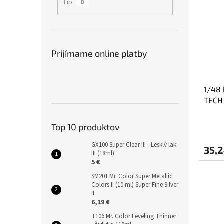
Tip
0
Prijímame online platby
1/48 
TECH
Top 10 produktov
GX100 Super Clear III - Lesklý lak
35,2
III (18ml)
5 €
SM201 Mr. Color Super Metallic
Colors II (10 ml) Super Fine Silver
II
6,19 €
T106 Mr. Color Leveling Thinner