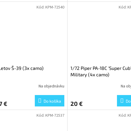
Kód:
KPM-72540
Kód:
K
Letov Š-39 (3x camo)
1/72 Piper PA-18C 'Super Cub
Military (4x camo)
Na objednávku
Na ob
Do košíka
Do
7 €
20 €
Kód:
KPM-72537
Kód:
K