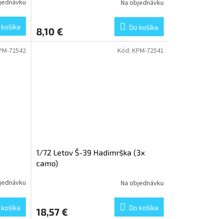
jednávku
Na objednávku
 košíka
Do košíka
8,10 €
PM-72542
Kód:
KPM-72541
1/72 Letov Š-39 Hadimrška (3x
camo)
jednávku
Na objednávku
 košíka
Do košíka
18,57 €