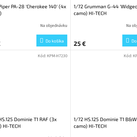
Piper PA-28 'Cherokee 140' (4x
1/72 Grumman G-44 'Widgeo
)
camo) HI-TECH
Na objednávku
Na ob
Do košíka
Do
€
25 €
Kód:
KPM-H7230
Kód:
K
HS.125 Dominie T1 RAF (3x
1/72 HS.125 Dominie T1 B&W
) HI-TECH
camo) HI-TECH