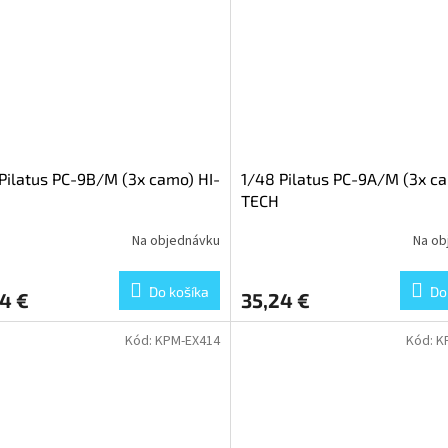
Pilatus PC-9B/M (3x camo) HI-
1/48 Pilatus PC-9A/M (3x ca
TECH
Na objednávku
Na ob
Do košíka
Do
4 €
35,24 €
Kód:
KPM-EX414
Kód:
K