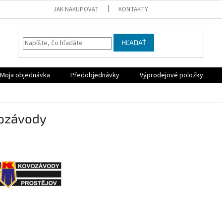
JAK NAKUPOVAT
KONTAKTY
HĽADAŤ
Moja objednávka
Předobjednávky
Výprodejové položky
ozávody