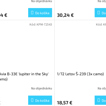
Na objednávku
Na ob
Do košíka
Do
24 €
30,24 €
Kód:
KPM-72543
Kód:
K
Avia B-33E 'Jupiter in the Sky'
1/72 Letov Š-239 (3x camo)
amo)
Na objednávku
Na ob
Do košíka
Do
€
18,57 €