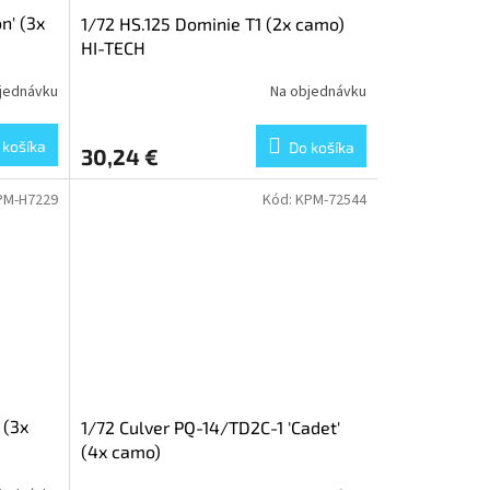
n' (3x
1/72 HS.125 Dominie T1 (2x camo)
HI-TECH
jednávku
Na objednávku
 košíka
Do košíka
30,24 €
PM-H7229
Kód:
KPM-72544
 (3x
1/72 Culver PQ-14/TD2C-1 'Cadet'
(4x camo)