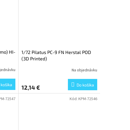
mo) HI-
1/72 Pilatus PC-9 FN Herstal POD
(3D Printed)
jednávku
Na objednávku
 košíka
Do košíka
12,14 €
PM-72547
Kód:
KPM-72546