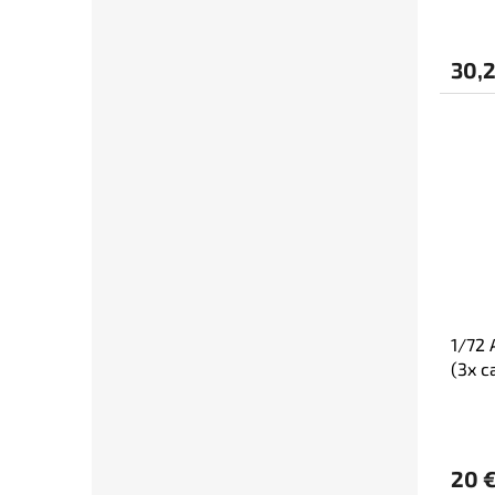
30,
1/72 
(3x c
20 