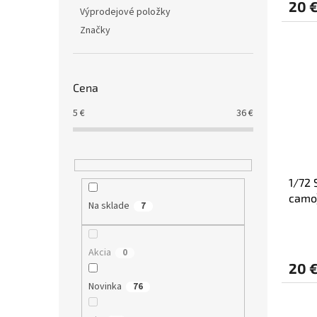
20 
Výprodejové položky
Značky
Cena
5
€
36
€
1/72 
camo
Na sklade
7
Akcia
0
20 
Novinka
76