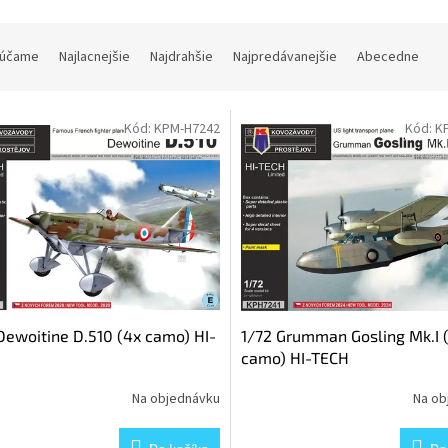
účame
Najlacnejšie
Najdrahšie
Najpredávanejšie
Abecedne
Kód:
KPM-H7242
Kód:
K
Dewoitine D.510 (4x camo) HI-
1/72 Grumman Gosling Mk.I 
camo) HI-TECH
Na objednávku
Na ob