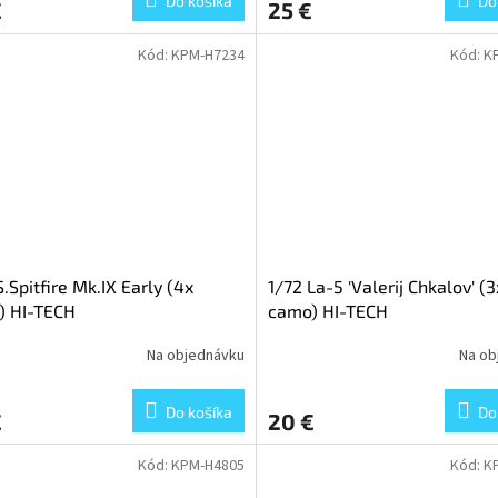
Do košíka
Do
€
25 €
Kód:
KPM-H7234
Kód:
K
S.Spitfire Mk.IX Early (4x
1/72 La-5 'Valerij Chkalov' (3
) HI-TECH
camo) HI-TECH
Na objednávku
Na ob
Do košíka
Do
€
20 €
Kód:
KPM-H4805
Kód:
K