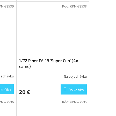
PM-72539
Kód:
KPM-72538
'
1/72 Piper PA-18 'Super Cub' (4x
camo)
jednávku
Na objednávku
 košíka
Do košíka
20 €
PM-72536
Kód:
KPM-72535