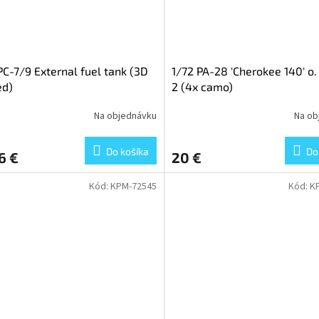
PC-7/9 External fuel tank (3D
1/72 PA-28 'Cherokee 140' o
ed)
2 (4x camo)
Na objednávku
Na ob
Do košíka
Do
6 €
20 €
Kód:
KPM-72545
Kód:
K