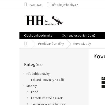
Prejsť
773174732
info@hajekhobby.cz
na
obsah
Obchodní podmínky
Ochrana osobních údajů
Domov
Predávané značky
Kovozávody
B
Kov
o
Preskočiť
č
Kategórie
kategórie
n
ý
Předobjednávky
p
Eduard - novinky na září
a
Modely
n
e
Lodě
l
Letadla včetně figurek
Technika včetně figurek