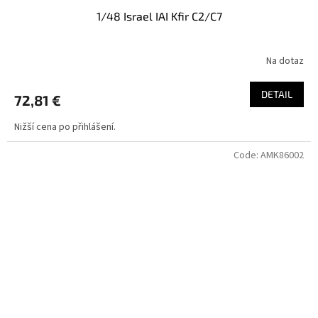
1/48 Israel IAI Kfir C2/C7
Na dotaz
DETAIL
72,81 €
Nižší cena po přihlášení.
Code:
AMK86002