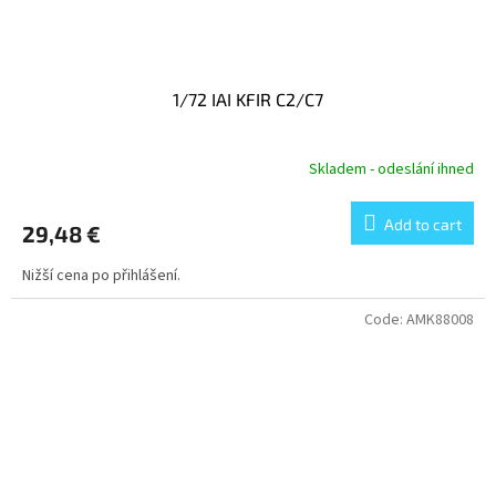
1/72 IAI KFIR C2/C7
Skladem - odeslání ihned
Add to cart
29,48 €
Nižší cena po přihlášení.
Code:
AMK88008