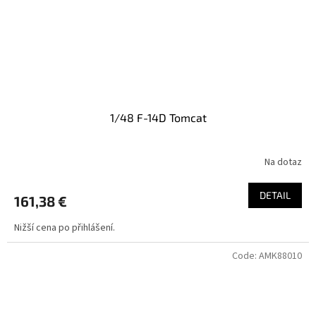
1/48 F-14D Tomcat
Na dotaz
DETAIL
161,38 €
Nižší cena po přihlášení.
Code:
AMK88010