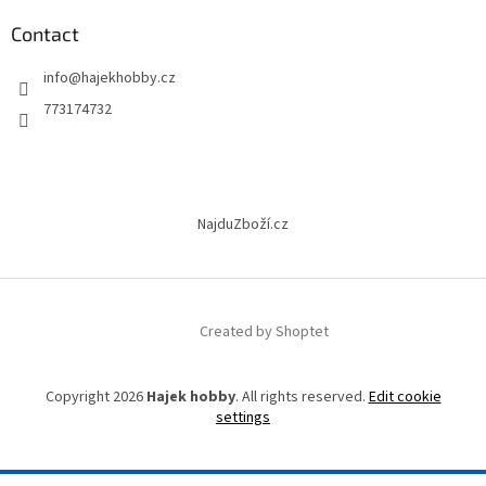
o
n
t
Contact
g
e
c
info
@
hajekhobby.cz
r
o
n
773174732
t
r
o
l
s
NajduZboží.cz
Created by Shoptet
Copyright 2026
Hajek hobby
. All rights reserved.
Edit cookie
settings