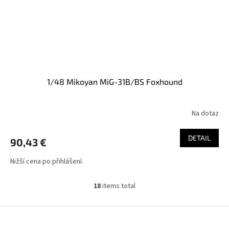
1/48 Mikoyan MiG-31B/BS Foxhound
Na dotaz
DETAIL
90,43 €
Nižší cena po přihlášení.
18
items total
L
i
s
F
t
o
i