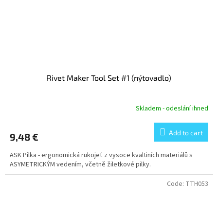
Rivet Maker Tool Set #1 (nýtovadlo)
Skladem - odeslání ihned
Add to cart
9,48 €
ASK Pilka - ergonomická rukojeť z vysoce kvaltiních materiálů s
ASYMETRICKÝM vedením, včetně žiletkové pilky.
Code:
TTH053