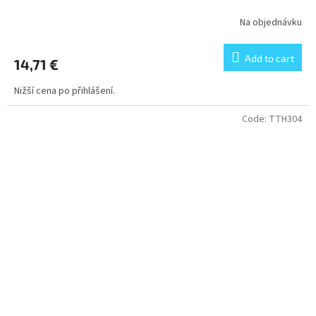
Na objednávku
Add to cart
14,71 €
Nižší cena po přihlášení.
Code:
TTH304