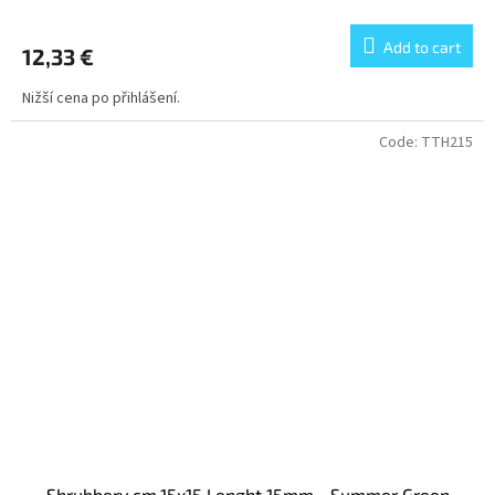
Add to cart
12,33 €
Nižší cena po přihlášení.
Code:
TTH215
Shrubbery cm.15x15 Lenght 15mm - Summer Green