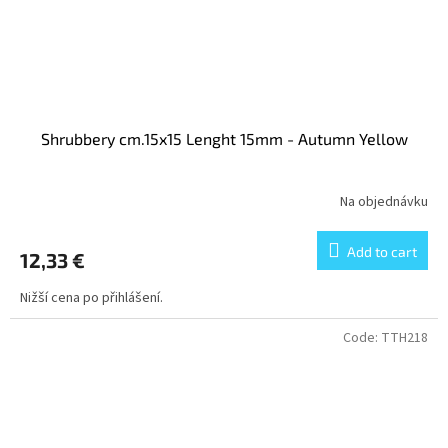
Shrubbery cm.15x15 Lenght 15mm - Autumn Yellow
Na objednávku
Add to cart
12,33 €
Nižší cena po přihlášení.
Code:
TTH218