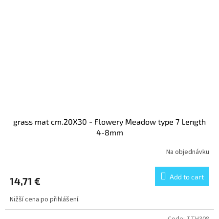
grass mat cm.20X30 - Flowery Meadow type 7 Length
4-8mm
Na objednávku
Add to cart
14,71 €
Nižší cena po přihlášení.
Code:
TTH308