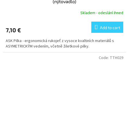
(nýtovadlo)
Skladem - odeslání ihned
Add to cart
7,10 €
ASK Pilka - ergonomická rukojeť z vysoce kvaltiních materiálů s
ASYMETRICKÝM vedením, včetně žiletkové pilky.
Code:
TTH029