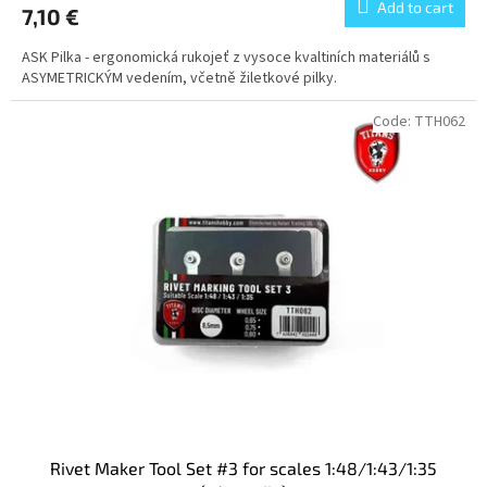
Add to cart
7,10 €
ASK Pilka - ergonomická rukojeť z vysoce kvaltiních materiálů s
ASYMETRICKÝM vedením, včetně žiletkové pilky.
Code:
TTH062
Rivet Maker Tool Set #3 for scales 1:48/1:43/1:35