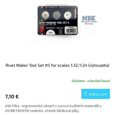
o
t
f
i
p
n
r
g
o
d
u
c
t
s
Rivet Maker Tool Set #5 for scales 1:32/1:24 (nýtovadlo)
Skladem - odeslání ihned
Add to cart
7,10 €
ASK Pilka - ergonomická rukojeť z vysoce kvaltiních materiálů s
ASYMETRICKÝM vedením, včetně žiletkové pilky.