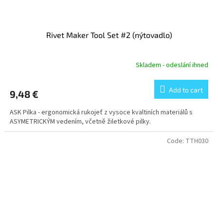
Rivet Maker Tool Set #2 (nýtovadlo)
Skladem - odeslání ihned
Add to cart
9,48 €
ASK Pilka - ergonomická rukojeť z vysoce kvaltiních materiálů s
ASYMETRICKÝM vedením, včetně žiletkové pilky.
Code:
TTH030