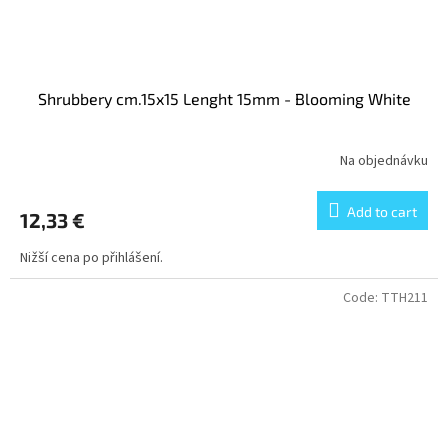
Shrubbery cm.15x15 Lenght 15mm - Blooming White
Na objednávku
Add to cart
12,33 €
Nižší cena po přihlášení.
Code:
TTH211