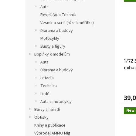
i
c
Auta
s
t
t
s
Revell řada Technik
o
o
Vesmír a sci-fi (různá měřítka)
f
r
Diorama a budovy
p
t
Motocykly
r
i
Busty a figury
o
n
Doplňky k modelům
d
g
1/72 
u
Auta
exha
c
Diorama a budovy
t
Letadla
s
Technika
Lodě
39,0
Auta a motocykly
Barvy a nářadí
New
Obtisky
Knihy a publikace
Výprodej AMMO Mig