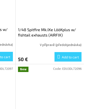
us w/
1/48 Spitfire Mk.IXe LööKplus w/
fishtail exhausts (AIRFIX)
jednávka)
V přípravě (předobjednávka)
to cart
Add to cart
50 €
3DL72097
Code:
EDU3DL72096
New