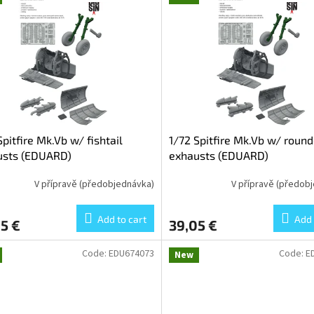
Spitfire Mk.Vb w/ fishtail
1/72 Spitfire Mk.Vb w/ roun
usts (EDUARD)
exhausts (EDUARD)
V přípravě (předobjednávka)
V přípravě (předob
Add to cart
Add 
5 €
39,05 €
Code:
EDU674073
Code:
E
New