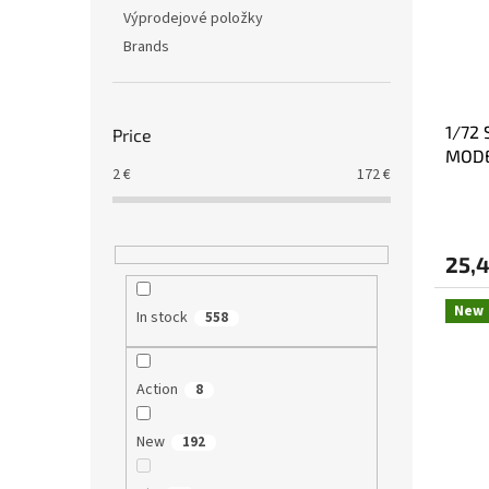
Výprodejové položky
Brands
1/72 
Price
MODE
2
€
172
€
25,4
New
In stock
558
Action
8
New
192