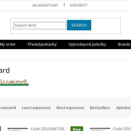
JAK NAKUPOVAT
KONTAKTY
SEARCH
My order
Předobjednávky
Výprodejové položky
Brands
ard
commend
Least expensive
Most expensive
Bestsellers
Alphabet
Code:
EDUSIN67238
Code:
EDU
New