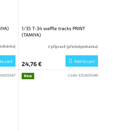
IYA)
1/35 T-34 waffle tracks PRINT
(TAMIYA)
jednávka)
V přípravě (předobjednávka)
to cart
Add to cart
24,76 €
DU635047
Code:
EDU635046
New