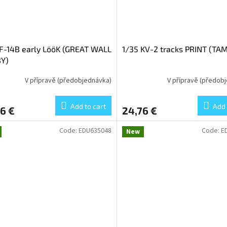
F-14B early LööK (GREAT WALL
1/35 KV-2 tracks PRINT (TAM
Y)
V přípravě (předobjednávka)
V přípravě (předob
Add to cart
Add 
6 €
24,76 €
Code:
EDU635048
Code:
E
New