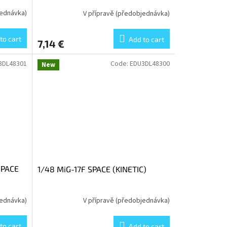
jednávka)
V přípravě (předobjednávka)
to cart
Add to cart
7,14 €
3DL48301
Code:
EDU3DL48300
New
SPACE
1/48 MiG-17F SPACE (KINETIC)
jednávka)
V přípravě (předobjednávka)
to cart
Add to cart