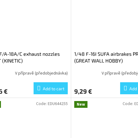
F/A-18A/C exhaust nozzles
1/48 F-16I SUFA airbrakes P
 (KINETIC)
(GREAT WALL HOBBY)
V přípravě (předobjednávka)
V přípravě (předob
Add to cart
Add 
6 €
9,29 €
Code:
EDU644255
Code:
E
New