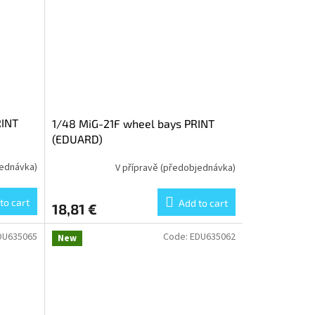
RINT
1/48 MiG-21F wheel bays PRINT
(EDUARD)
jednávka)
V přípravě (předobjednávka)
to cart
Add to cart
18,81 €
DU635065
Code:
EDU635062
New