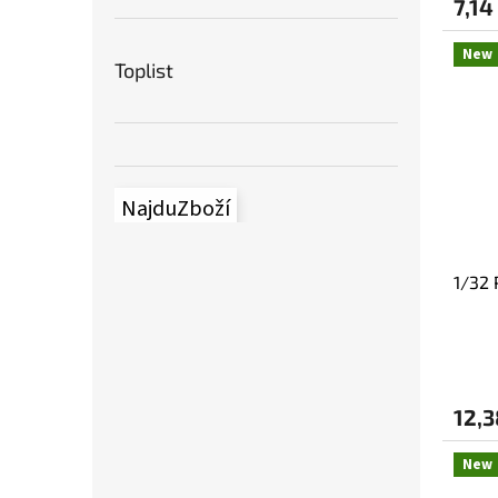
7,14
New
Toplist
NajduZboží
1/32
12,3
New