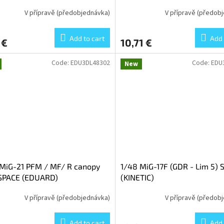
V přípravě (předobjednávka)
V přípravě (předob
Add to cart
Add 
 €
10,71 €
Code:
EDU3DL48302
Code:
EDU
New
MiG-21 PFM / MF/ R canopy
1/48 MiG-17F (GDR - Lim 5) 
 SPACE (EDUARD)
(KINETIC)
V přípravě (předobjednávka)
V přípravě (předob
Add to cart
Add 