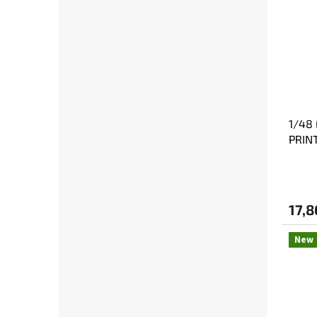
1/48 
PRINT
17,8
New