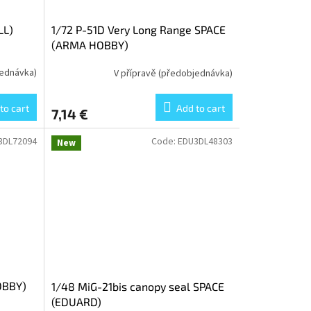
LL)
1/72 P-51D Very Long Range SPACE
(ARMA HOBBY)
jednávka)
V přípravě (předobjednávka)
to cart
Add to cart
7,14 €
3DL72094
Code:
EDU3DL48303
New
OBBY)
1/48 MiG-21bis canopy seal SPACE
(EDUARD)