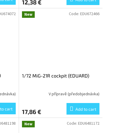
12,38 €
DU674072
Code:
EDU672466
New
)
1/72 MiG-21R cockpit (EDUARD)
jednávka)
V přípravě (předobjednávka)
to cart
Add to cart
17,86 €
U6481198
Code:
EDU6481172
New