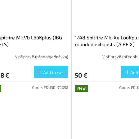
Spitfire Mk.Vb LööKplus (IBG
1/48 Spitfire Mk.IXe LööKpl
LS)
rounded exhausts (AIRFIX)
V přípravě (předobjednávka)
V přípravě (předob
Add to cart
Add 
8 €
50 €
Code:
EDU3DL72098
Code:
EDU
New