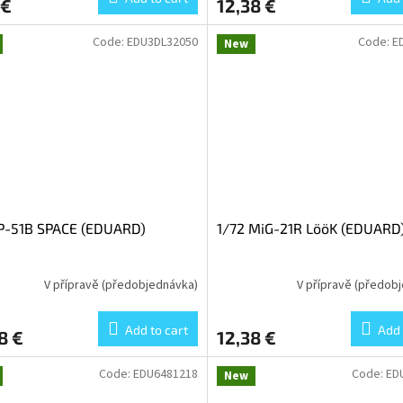
 €
12,38 €
Code:
EDU3DL32050
Code:
E
New
 P-51B SPACE (EDUARD)
1/72 MiG-21R LööK (EDUARD
V přípravě (předobjednávka)
V přípravě (předob
Add to cart
Add 
8 €
12,38 €
Code:
EDU6481218
Code:
ED
New