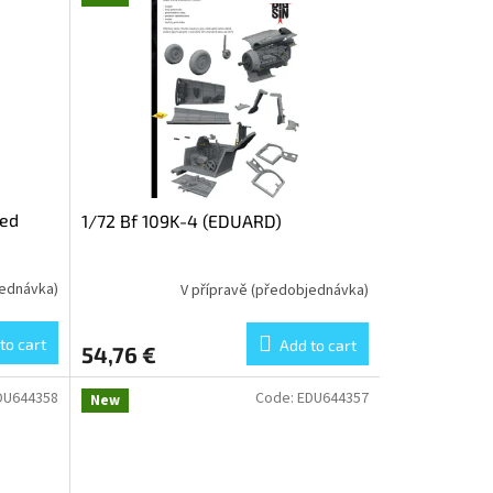
ded
1/72 Bf 109K-4 (EDUARD)
jednávka)
V přípravě (předobjednávka)
to cart
Add to cart
54,76 €
DU644358
Code:
EDU644357
New