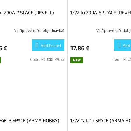
Ju 290A-7 SPACE (REVELL)
1/72 Ju 290A-5 SPACE (REVE
V přípravě (předobjednávka)
V přípravě (předob
Add to cart
Add 
6 €
17,86 €
Code:
EDU3DL72095
Code:
EDU
New
 F4F-3 SPACE (ARMA HOBBY)
1/72 Yak-1b SPACE (ARMA H