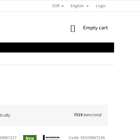
EUR
English
Login
SHOPPING
Empty cart
CART
ically
7539
items total
SIN67237
Code:
EDUSIN67236
New