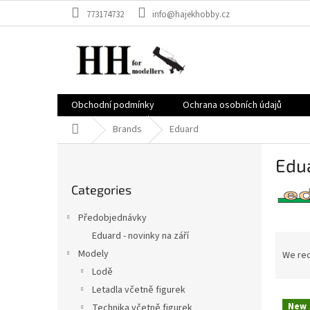
Skip
773174732
info@hajekhobby.cz
to
content
Obchodní podmínky
Ochrana osobních údajů
Home
Brands
Eduard
S
Edu
i
Skip
d
Categories
categories
e
b
Předobjednávky
a
Eduard - novinky na září
P
r
r
Modely
We re
o
Lodě
d
Letadla včetně figurek
L
u
New
Technika včetně figurek