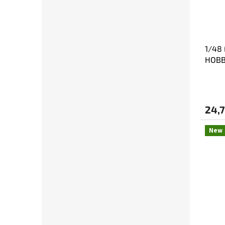
1/48 
HOBB
24,7
New