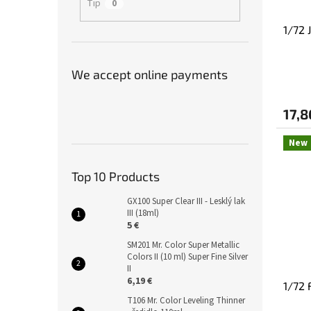
Tip
0
1/72 
We accept online payments
17,8
New
Top 10 Products
GX100 Super Clear III - Lesklý lak
III (18ml)
5 €
SM201 Mr. Color Super Metallic
Colors II (10 ml) Super Fine Silver
II
6,19 €
1/72
T106 Mr. Color Leveling Thinner