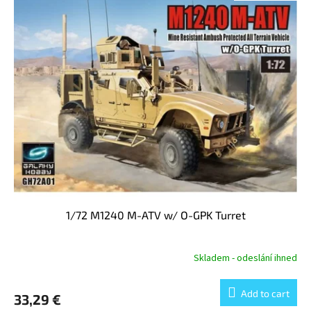
1/72 M1240 M-ATV w/ O-GPK Turret
Skladem - odeslání ihned
Add to cart
33,29 €