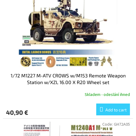
o
t
f
i
p
n
r
g
o
d
u
c
t
s
1/72 M1227 M-ATV CROWS w/M153 Remote Weapon
Station w/XZL 16.00 X R20 Wheel set
Skladem - odeslání ihned
Add to cart
40,90 €
Code:
GH72A05