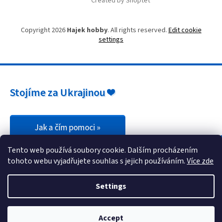
Created by Shoptet
Copyright 2026
Hajek hobby
. All rights reserved.
Edit cookie
settings
Stojíme za Ukrajinou ❤️
Jak a čím pomoci »
Tento web používá soubory cookie. Dalším procházením
tohoto webu vyjadřujete souhlas s jejich používáním.
Více zde
Settings
Ve středu 16.3.2022 jsme mimo město. Omlouváme se, ale odpovídat
Accept