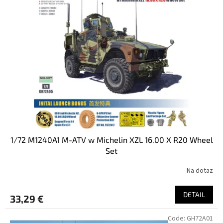
1/72 M1240A1 M-ATV w Michelin XZL 16.00 X R20 Wheel
Set
Na dotaz
DETAIL
33,29 €
Code:
GH72A01