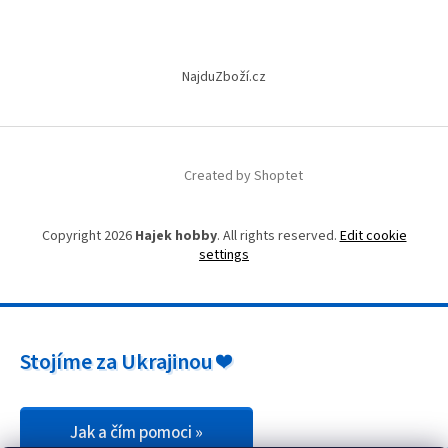
r
o
l
s
NajduZboží.cz
Created by Shoptet
Copyright 2026
Hajek hobby
. All rights reserved.
Edit cookie
settings
Stojíme za Ukrajinou ❤️
Jak a čím pomoci »