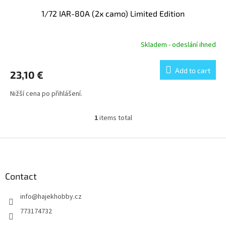
1/72 IAR-80A (2x camo) Limited Edition
Skladem - odeslání ihned
Add to cart
23,10 €
Nižší cena po přihlášení.
1
items total
L
i
s
F
t
o
i
o
n
t
Contact
g
e
c
info
@
hajekhobby.cz
r
o
n
773174732
t