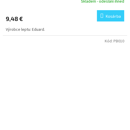
Skladem - odeslání ihned
Kosárba
9,48 €
Výrobce leptu: Eduard.
Kód:
PB010