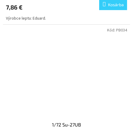
Kosárba
7,86 €
Výrobce leptu: Eduard.
Kód:
PB034
1/72 Su-27UB