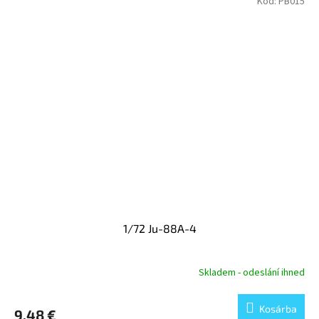
Kód:
PB015
1/72 Ju-88A-4
Skladem - odeslání ihned
Kosárba
9,48 €