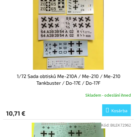
é
n
k
d
e
e
k
z
l
é
i
s
s
e
t
á
j
a
1/72 Sada obtisků Me-210A / Me-210 / Me-210
Tankbuster / Do-17E / Do-17F
Skladem - odeslání ihned
Kosárba
10,71 €
Kód:
BILEK72962