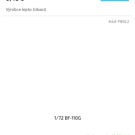
Výrobce leptu: Eduard.
Kód:
PB012
1/72 Bf-110G