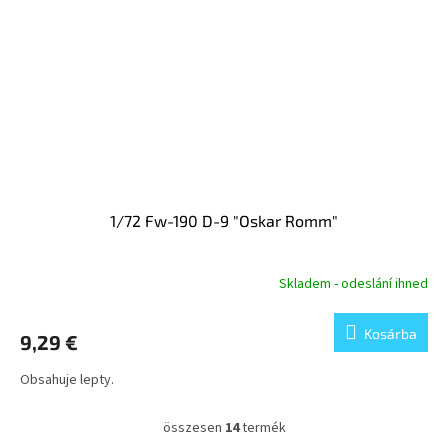
1/72 Fw-190 D-9 "Oskar Romm"
Skladem - odeslání ihned
Kosárba
9,29 €
Obsahuje lepty.
összesen
14
termék
L