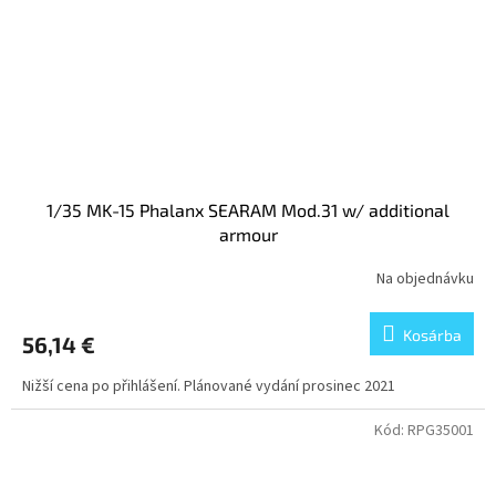
1/35 MK-15 Phalanx SEARAM Mod.31 w/ additional
armour
Na objednávku
Kosárba
56,14 €
Nižší cena po přihlášení. Plánované vydání prosinec 2021
Kód:
RPG35001