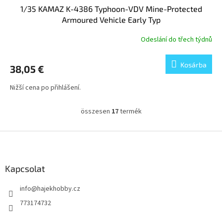
1/35 KAMAZ K-4386 Typhoon-VDV Mine-Protected
Armoured Vehicle Early Typ
Odeslání do třech týdnů
Kosárba
38,05 €
Nižší cena po přihlášení.
összesen
17
termék
L
i
s
L
t
á
a
b
i
l
Kapcsolat
r
é
á
info
@
hajekhobby.cz
c
n
y
773174732
í
t