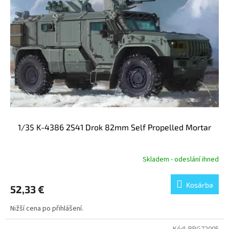
é
n
k
d
e
e
k
z
l
é
i
s
s
e
t
á
j
a
1/35 K-4386 2S41 Drok 82mm Self Propelled Mortar
Skladem - odeslání ihned
Kosárba
52,33 €
Nižší cena po přihlášení.