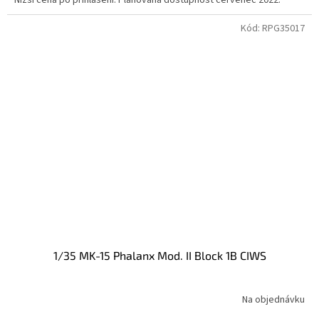
Nižší cena po přihlášení. Plánovaná dostupnost červenec 2022.
Kód:
RPG35017
1/35 MK-15 Phalanx Mod. II Block 1B CIWS
Na objednávku