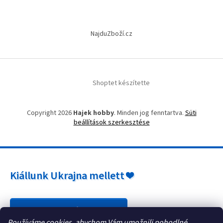
á
s
e
NajduZboží.cz
l
e
m
e
i
Shoptet készítette
Copyright 2026
Hajek hobby
. Minden jog fenntartva.
Süti
beállítások szerkesztése
Kiállunk Ukrajna mellett ❤️
Hogyan segíthet? »
Používáme cookies, abychom Vám umožnili pohodlné