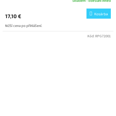
Skladem - odeslání ihned
Kosárba
17,10 €
Nižší cena po přihlášení.
Kód:
RPG72001