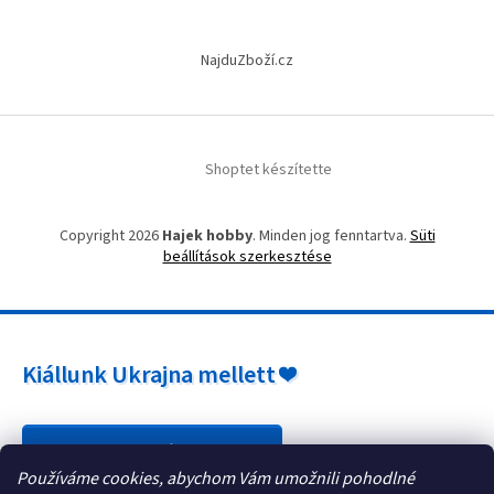
s
e
NajduZboží.cz
l
e
m
e
i
Shoptet készítette
Copyright 2026
Hajek hobby
. Minden jog fenntartva.
Süti
beállítások szerkesztése
Kiállunk Ukrajna mellett ❤️
Hogyan segíthet? »
Používáme cookies, abychom Vám umožnili pohodlné