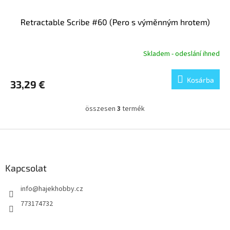
Retractable Scribe #60 (Pero s výměnným hrotem)
Skladem - odeslání ihned
Kosárba
33,29 €
összesen
3
termék
L
i
s
L
t
á
a
b
i
l
Kapcsolat
r
é
á
info
@
hajekhobby.cz
c
n
y
773174732
í
t
á