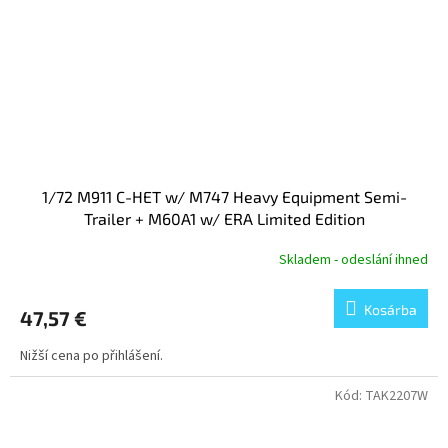
1/72 M911 C-HET w/ M747 Heavy Equipment Semi-
Trailer + M60A1 w/ ERA Limited Edition
Skladem - odeslání ihned
Kosárba
47,57 €
Nižší cena po přihlášení.
Kód:
TAK2207W