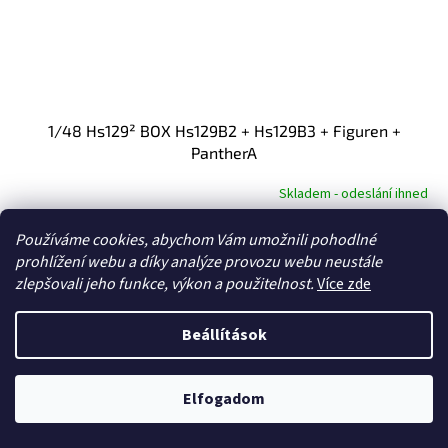
1/48 Hs129² BOX Hs129B2 + Hs129B3 + Figuren +
PantherA
Skladem - odeslání ihned
Používáme cookies, abychom Vám umožnili pohodlné
Kosárba
76,14 €
prohlížení webu a díky analýze provozu webu neustále
zlepšovali jeho funkce, výkon a použitelnost.
Více zde
Nižší cena po přihlášení. Pravděpodobná dostupnost říjen / listopad
2024.
Beállítások
Kód:
TAK48002
Elfogadom