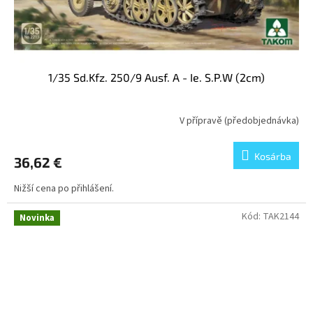
1/35 Sd.Kfz. 250/9 Ausf. A - Ie. S.P.W (2cm)
V přípravě (předobjednávka)
Kosárba
36,62 €
Nižší cena po přihlášení.
Kód:
TAK2144
Novinka