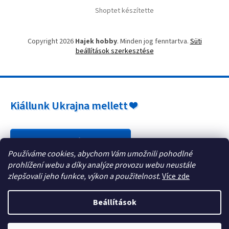
i
Shoptet készítette
Copyright 2026
Hajek hobby
. Minden jog fenntartva.
Süti
beállítások szerkesztése
Kiállunk Ukrajna mellett ❤️
Hogyan segíthet? »
Používáme cookies, abychom Vám umožnili pohodlné
prohlížení webu a díky analýze provozu webu neustále
zlepšovali jeho funkce, výkon a použitelnost.
Více zde
Beállítások