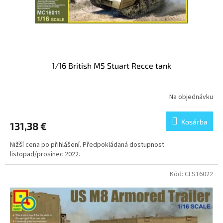
i
s
s
e
t
á
j
a
1/16 British M5 Stuart Recce tank
Na objednávku
Kosárba
131,38 €
Nižší cena po přihlášení. Předpokládaná dostupnost
listopad/prosinec 2022.
Kód:
CLS16022