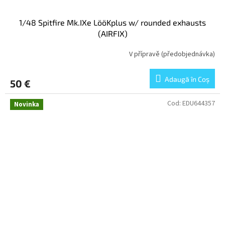
1/48 Spitfire Mk.IXe LööKplus w/ rounded exhausts
(AIRFIX)
V přípravě (předobjednávka)
Adaugă în Coş
50 €
Cod:
EDU644357
Novinka