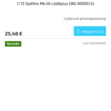
1/72 Spitfire Mk.Vb LööKplus (IBG MODELS)
V přípravě (předobjednávka)
Adaugă în Coş
25,48 €
Cod:
EDU644358
Novinka