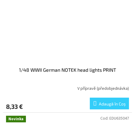
1/48 WWII German NOTEK head lights PRINT
V přípravě (předobjednávka)
Adaugă în Coş
8,33 €
Cod:
EDU635047
Novinka