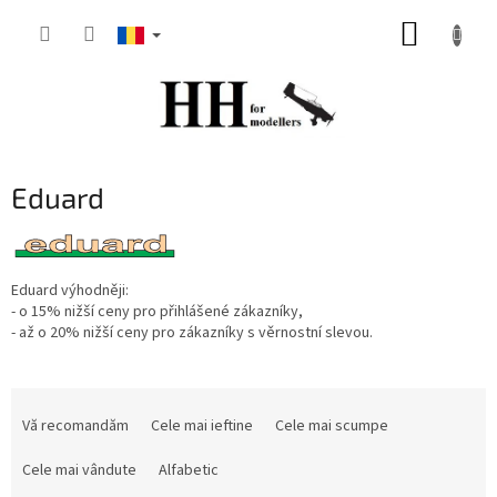
Treci
COŞ
la
conținut
DE
CUMPĂ
Eduard
Eduard výhodněji:
- o 15% nižší ceny pro přihlášené zákazníky,
- až o 20% nižší ceny pro zákazníky s věrnostní slevou.
S
e
Vă recomandăm
Cele mai ieftine
Cele mai scumpe
l
e
Cele mai vândute
Alfabetic
c