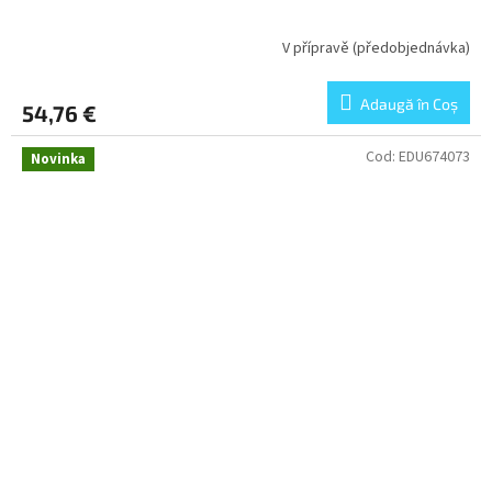
V přípravě (předobjednávka)
Adaugă în Coş
54,76 €
Cod:
EDU674073
Novinka