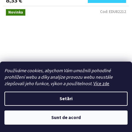
Cod:
EDU82212
Novinka
Používáme cookies, abychom Vám umožnili pohodlné
prohlížení webu a díky analýze provozu webu neustále
zlepšovali jeho funkce, výkon a použitelnost.
Více zde
Setări
1/48 A6M2 Zero Type 21 (Profipack)
Sunt de acord
V přípravě (předobjednávka)