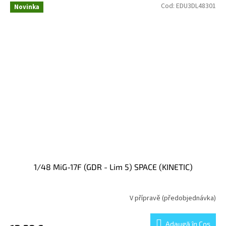
Cod:
EDU3DL48301
Novinka
1/48 MiG-17F (GDR - Lim 5) SPACE (KINETIC)
V přípravě (předobjednávka)
Adaugă în Coş