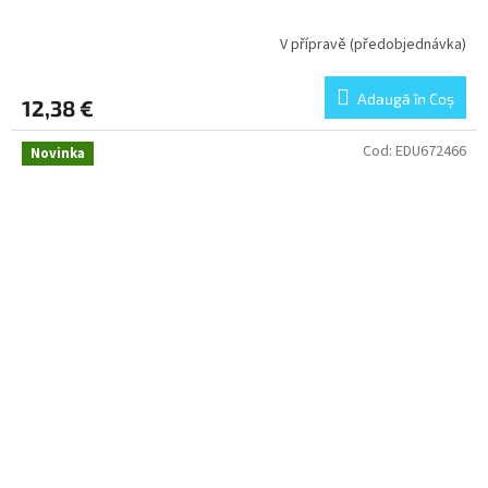
V přípravě (předobjednávka)
Adaugă în Coş
12,38 €
Cod:
EDU672466
Novinka