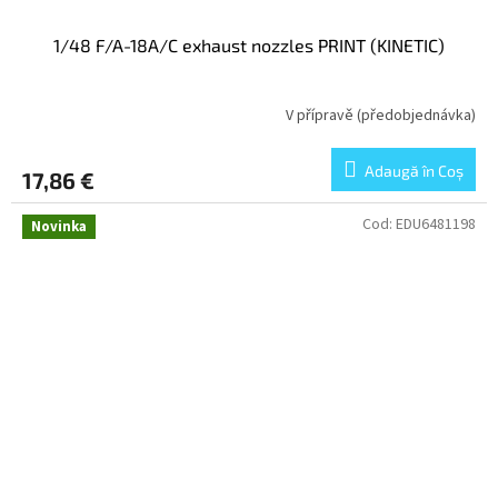
1/48 F/A-18A/C exhaust nozzles PRINT (KINETIC)
V přípravě (předobjednávka)
Adaugă în Coş
17,86 €
Cod:
EDU6481198
Novinka