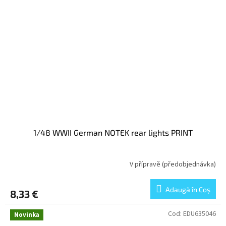
1/48 WWII German NOTEK rear lights PRINT
V přípravě (předobjednávka)
Adaugă în Coş
8,33 €
Cod:
EDU635046
Novinka