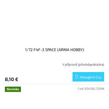
1/72 F4F-3 SPACE (ARMA HOBBY)
V přípravě (předobjednávka)
Adaugă în Coş
8,10 €
Cod:
EDU3DL72094
Novinka