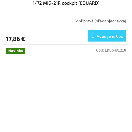
1/72 MiG-21R cockpit (EDUARD)
V přípravě (předobjednávka)
Adaugă în Coş
17,86 €
Cod:
EDU6481218
Novinka