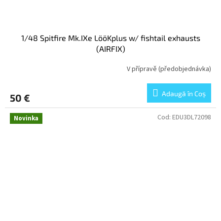
1/48 Spitfire Mk.IXe LööKplus w/ fishtail exhausts
(AIRFIX)
V přípravě (předobjednávka)
Adaugă în Coş
50 €
Cod:
EDU3DL72098
Novinka