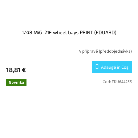
1/48 MiG-21F wheel bays PRINT (EDUARD)
V přípravě (předobjednávka)
Adaugă în Coş
18,81 €
Cod:
EDU644255
Novinka