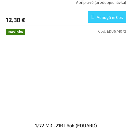
V přípravě (předobjednávka)
Adaugă în Coş
12,38 €
Cod:
EDU674072
Novinka
1/72 MiG-21R LööK (EDUARD)