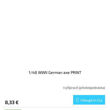
1/48 WWII German axe PRINT
V přípravě (předobjednávka)
Adaugă în Coş
8,33 €