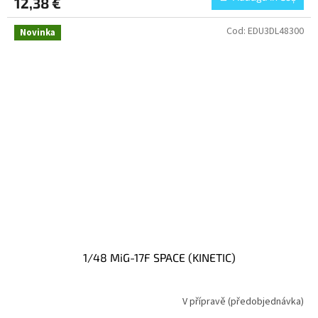
12,38 €
Cod:
EDU3DL48300
Novinka
1/48 MiG-17F SPACE (KINETIC)
V přípravě (předobjednávka)