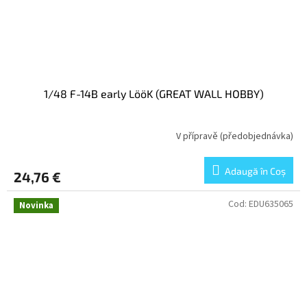
1/48 F-14B early LööK (GREAT WALL HOBBY)
V přípravě (předobjednávka)
Adaugă în Coş
24,76 €
Cod:
EDU635065
Novinka