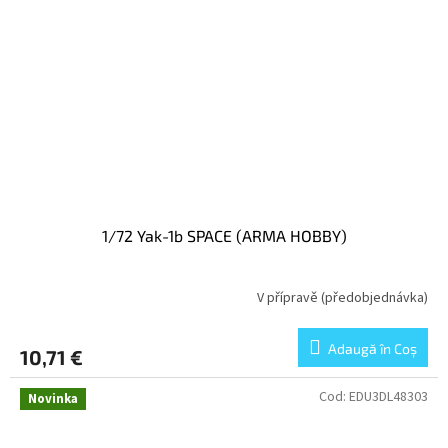
1/72 Yak-1b SPACE (ARMA HOBBY)
V přípravě (předobjednávka)
Adaugă în Coş
10,71 €
Cod:
EDU3DL48303
Novinka