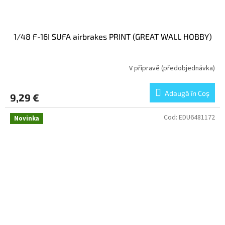
1/48 F-16I SUFA airbrakes PRINT (GREAT WALL HOBBY)
V přípravě (předobjednávka)
Adaugă în Coş
9,29 €
Cod:
EDU6481172
Novinka