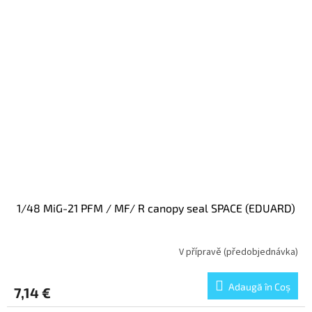
1/48 MiG-21 PFM / MF/ R canopy seal SPACE (EDUARD)
V přípravě (předobjednávka)
Adaugă în Coş
7,14 €