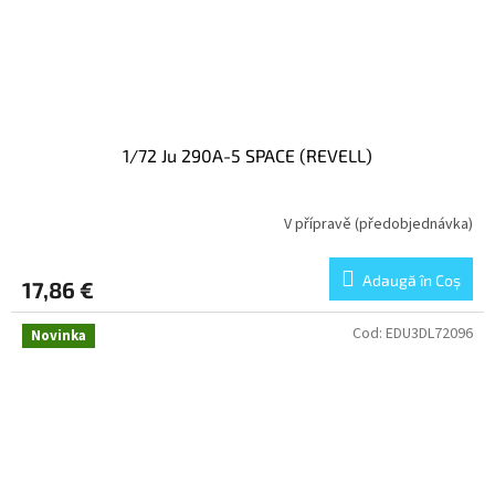
1/72 Ju 290A-5 SPACE (REVELL)
V přípravě (předobjednávka)
Adaugă în Coş
17,86 €
Cod:
EDU3DL72096
Novinka