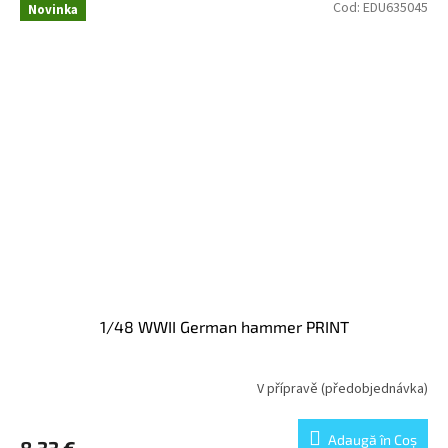
Cod:
EDU635045
Novinka
1/48 WWII German hammer PRINT
V přípravě (předobjednávka)
Adaugă în Coş
8,33 €