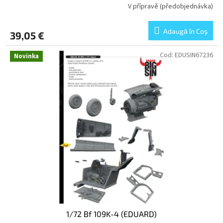
V přípravě (předobjednávka)
Adaugă în Coş
39,05 €
Cod:
EDUSIN67236
Novinka
1/72 Bf 109K-4 (EDUARD)