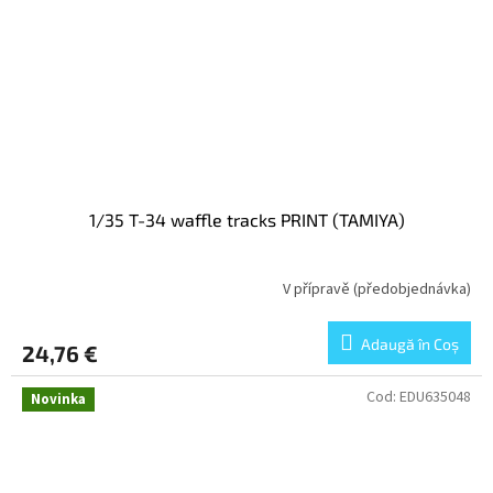
1/35 T-34 waffle tracks PRINT (TAMIYA)
V přípravě (předobjednávka)
Adaugă în Coş
24,76 €
Cod:
EDU635048
Novinka