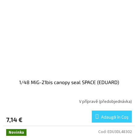
1/48 MiG-21bis canopy seal SPACE (EDUARD)
V přípravě (předobjednávka)
Adaugă în Coş
7,14 €
Cod:
EDU3DL48302
Novinka