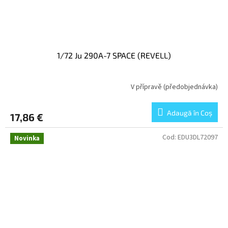
1/72 Ju 290A-7 SPACE (REVELL)
V přípravě (předobjednávka)
Adaugă în Coş
17,86 €
Cod:
EDU3DL72097
Novinka