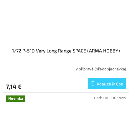
1/72 P-51D Very Long Range SPACE (ARMA HOBBY)
V přípravě (předobjednávka)
Adaugă în Coş
7,14 €
Cod:
EDU3DL72095
Novinka