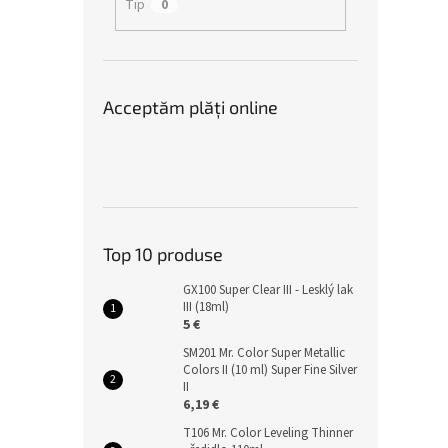
Tip
0
Acceptăm plăţi online
Top 10 produse
GX100 Super Clear III - Lesklý lak
III (18ml)
5 €
SM201 Mr. Color Super Metallic
Colors II (10 ml) Super Fine Silver
II
6,19 €
T106 Mr. Color Leveling Thinner