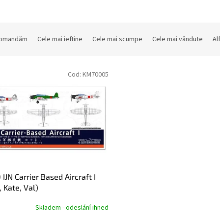
comandăm
Cele mai ieftine
Cele mai scumpe
Cele mai vândute
Al
Cod:
KM70005
 IJN Carrier Based Aircraft I
, Kate, Val)
Skladem - odeslání ihned