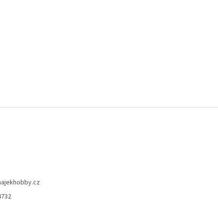
hajekhobby.cz
4732