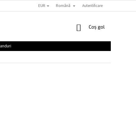
EUR
Română
Autentificare
COŞ
Coş gol
DE
CUMPĂRĂTURI
anduri