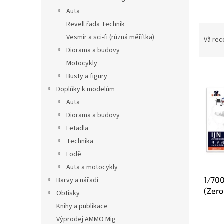
ă
Auta
Revell řada Technik
S
Vesmír a sci-fi (různá měřítka)
e
Vă re
l
Diorama a budovy
e
Motocykly
L
c
Busty a figury
i
t
Doplňky k modelům
s
a
Auta
t
r
ă
e
Diorama a budovy
p
a
Letadla
r
p
Technika
o
r
Lodě
d
o
Auta a motocykly
u
d
1/700
s
Barvy a nářadí
u
(Zero
e
s
Obtisky
u
Knihy a publikace
l
Výprodej AMMO Mig