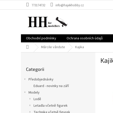
Treci
773174732
info@hajekhobby.cz
la
conținut
Obchodní podmínky
Ochrana osobních údajů
Acasă
Mărcile vândute
Kajika
B
Kaji
a
Sari
r
Categorii
peste
ă
categorii
l
Předobjednávky
a
Eduard - novinky na září
t
Modely
e
r
Lodě
a
Letadla včetně figurek
l
Technika včetně figurek