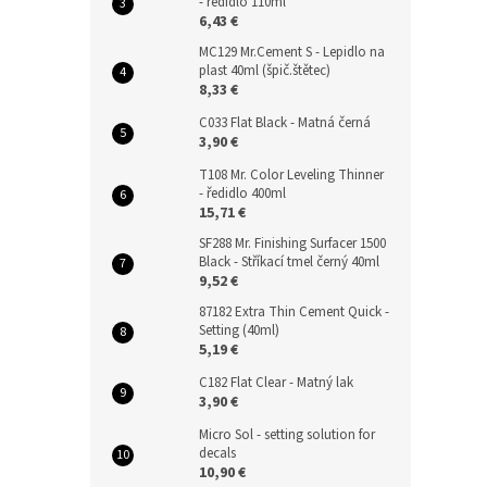
- ředidlo 110ml
6,43 €
MC129 Mr.Cement S - Lepidlo na
plast 40ml (špič.štětec)
8,33 €
C033 Flat Black - Matná černá
3,90 €
T108 Mr. Color Leveling Thinner
- ředidlo 400ml
15,71 €
SF288 Mr. Finishing Surfacer 1500
Black - Stříkací tmel černý 40ml
9,52 €
87182 Extra Thin Cement Quick -
Setting (40ml)
5,19 €
C182 Flat Clear - Matný lak
3,90 €
Micro Sol - setting solution for
decals
10,90 €