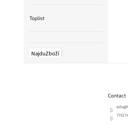
Toplist
NajduZboží
S
u
b
s
o
Contact
l
info
@
77317