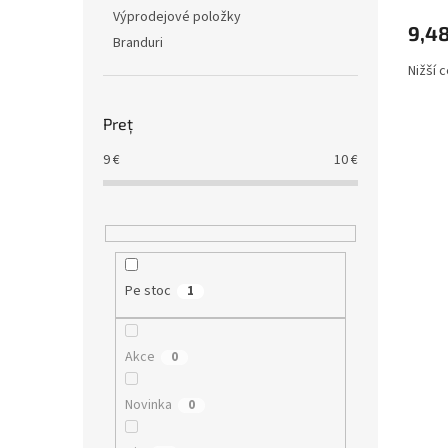
u
Výprodejové položky
i
9,48
Branduri
Nižší 
Preţ
9
€
10
€
Pe stoc
1
Akce
0
Novinka
0