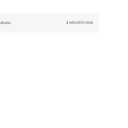
fabetic
1
articole în total