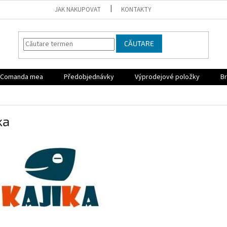
JAK NAKUPOVAT
KONTAKTY
CĂUTARE
Comanda mea
Předobjednávky
Výprodejové položky
Br
ka