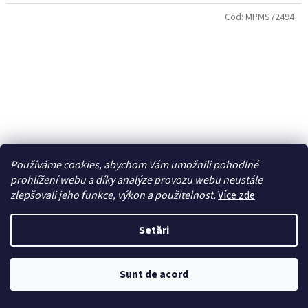
Cod:
MPMS72494
Používáme cookies, abychom Vám umožnili pohodlné
prohlížení webu a díky analýze provozu webu neustále
zlepšovali jeho funkce, výkon a použitelnost.
Více zde
Setări
1/72 DH.94 Moth Minor 'Under the Southern Cross'
Sunt de acord
Odeslání do třech týdnů