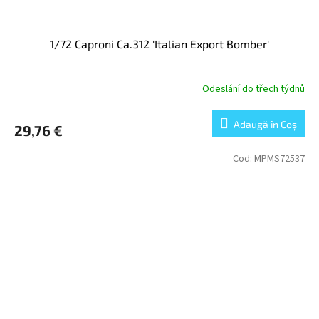
1/72 Caproni Ca.312 'Italian Export Bomber'
Odeslání do třech týdnů
Adaugă în Coş
29,76 €
Cod:
MPMS72537