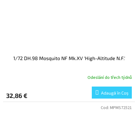
1/72 DH.98 Mosquito NF Mk.XV 'High-Altitude N.F.'
Odeslání do třech týdnů
Adaugă în Coş
32,86 €
Cod:
MPMS72521