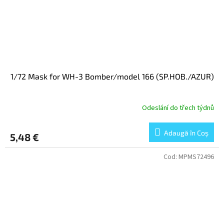
1/72 Mask for WH-3 Bomber/model 166 (SP.HOB./AZUR)
Odeslání do třech týdnů
Adaugă în Coş
5,48 €
Cod:
MPMS72496