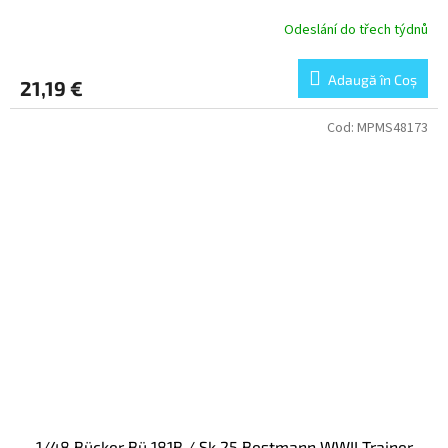
Odeslání do třech týdnů
Adaugă în Coş
21,19 €
Cod:
MPMS48173
1/48 Bücker Bü 181B / Sk 25 Bestmann WWII Trainer