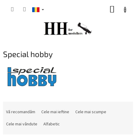
Treci
COŞ
la
conținut
DE
CUMPĂ
Special hobby
S
e
Vă recomandăm
Cele mai ieftine
Cele mai scumpe
l
e
Cele mai vândute
Alfabetic
c