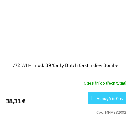
1/72 WH-1 mod.139 'Early Dutch East Indies Bomber'
Odeslání do třech týdnů
Adaugă în Coş
38,33 €
Cod:
MPMS32092