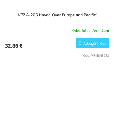
1/72 A-20G Havoc 'Over Europe and Pacific'
Odeslání do třech týdnů
Adaugă în Coş
32,86 €
Cod:
MPMS48223