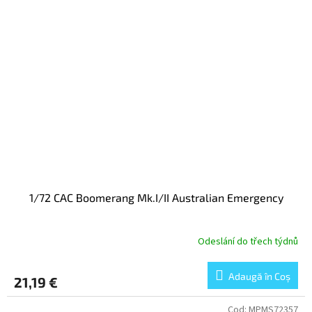
1/72 CAC Boomerang Mk.I/II Australian Emergency
Odeslání do třech týdnů
Adaugă în Coş
21,19 €
Cod:
MPMS72357