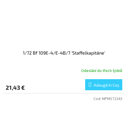
1/72 Bf 109E-4/E-4B/7 'Staffelkapitäne'
Odeslání do třech týdnů
Adaugă în Coş
21,43 €
Cod:
MPMS72343