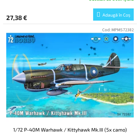
Adaugă în Coş
27,38 €
Cod:
MPMS72382
1/72 P-40M Warhawk / Kittyhawk Mk.III (5x camo)