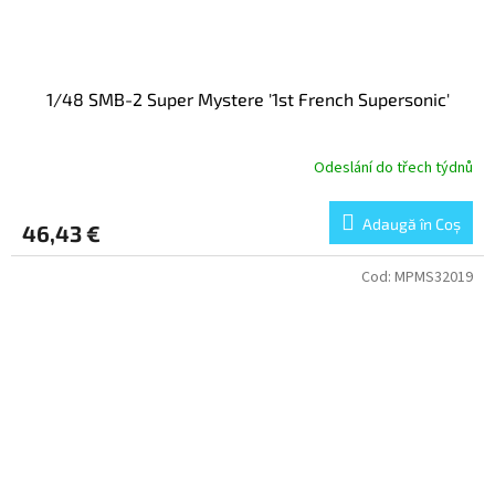
1/48 SMB-2 Super Mystere '1st French Supersonic'
Odeslání do třech týdnů
Adaugă în Coş
46,43 €
Cod:
MPMS32019