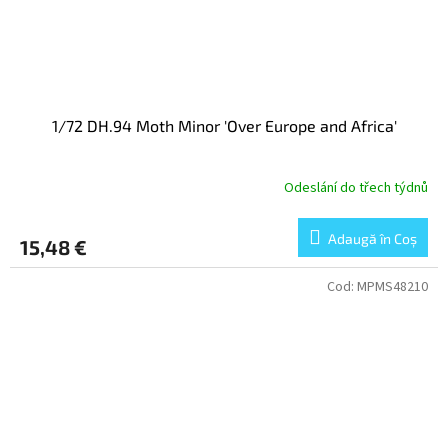
1/72 DH.94 Moth Minor 'Over Europe and Africa'
Odeslání do třech týdnů
Adaugă în Coş
15,48 €
Cod:
MPMS48210