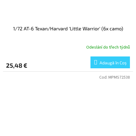
1/72 AT-6 Texan/Harvard 'Little Warrior' (6x camo)
Odeslání do třech týdnů
Adaugă în Coş
25,48 €
Cod:
MPMS72538