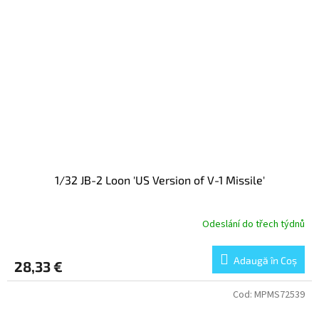
1/32 JB-2 Loon 'US Version of V-1 Missile'
Odeslání do třech týdnů
Adaugă în Coş
28,33 €
Cod:
MPMS72539