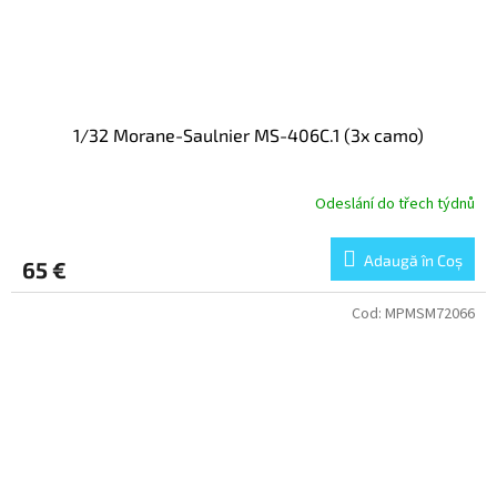
1/32 Morane-Saulnier MS-406C.1 (3x camo)
Odeslání do třech týdnů
Adaugă în Coş
65 €
Cod:
MPMSM72066