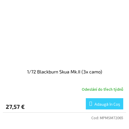
1/72 Blackburn Skua Mk.II (3x camo)
Odeslání do třech týdnů
Adaugă în Coş
27,57 €
Cod:
MPMSM72065