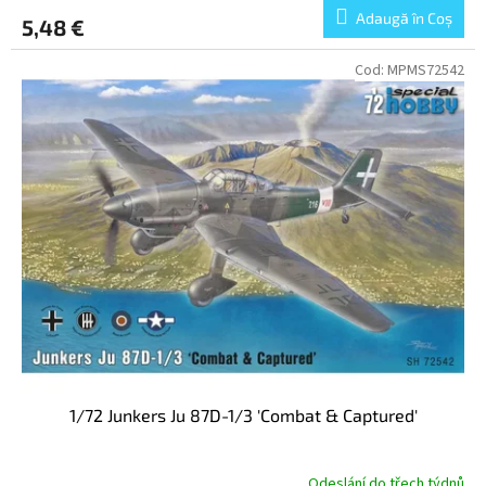
Adaugă în Coş
5,48 €
Cod:
MPMS72542
1/72 Junkers Ju 87D-1/3 'Combat & Captured'
Odeslání do třech týdnů