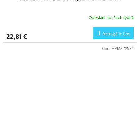
Odeslání do třech týdnů
Adaugă în Coş
22,81 €
Cod:
MPMS72534