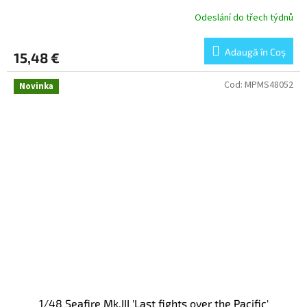
Odeslání do třech týdnů
Adaugă în Coş
15,48 €
Cod:
MPMS48052
Novinka
1/48 Seafire Mk.III 'Last fights over the Pacific'