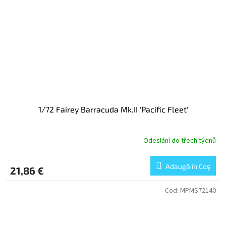
1/72 Fairey Barracuda Mk.II 'Pacific Fleet'
Odeslání do třech týdnů
Adaugă în Coş
21,86 €
Cod:
MPMS72140