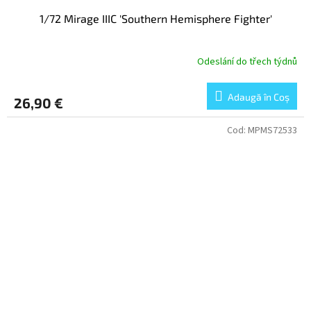
1/72 Mirage IIIC 'Southern Hemisphere Fighter'
Odeslání do třech týdnů
Adaugă în Coş
26,90 €
Cod:
MPMS72533