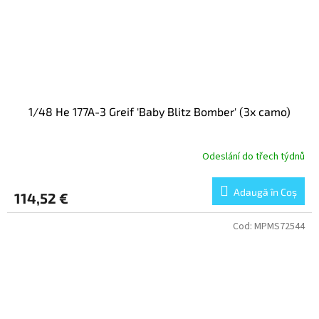
1/48 He 177A-3 Greif 'Baby Blitz Bomber' (3x camo)
Odeslání do třech týdnů
Adaugă în Coş
114,52 €
Cod:
MPMS72544