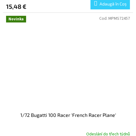
Adaugă în Coş
15,48 €
Cod:
MPMS72457
Novinka
1/72 Bugatti 100 Racer 'French Racer Plane'
Odeslání do třech týdnů