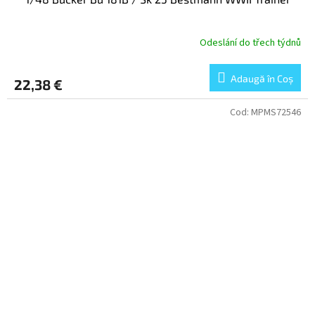
Odeslání do třech týdnů
Adaugă în Coş
22,38 €
Cod:
MPMS72546