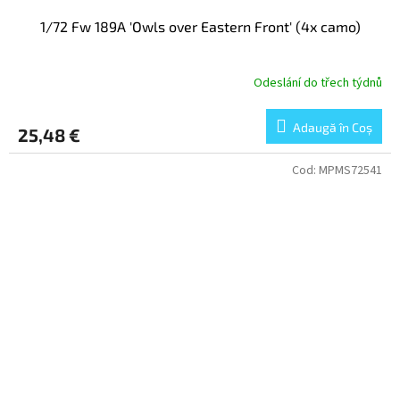
1/72 Fw 189A 'Owls over Eastern Front' (4x camo)
Odeslání do třech týdnů
Adaugă în Coş
25,48 €
Cod:
MPMS72541