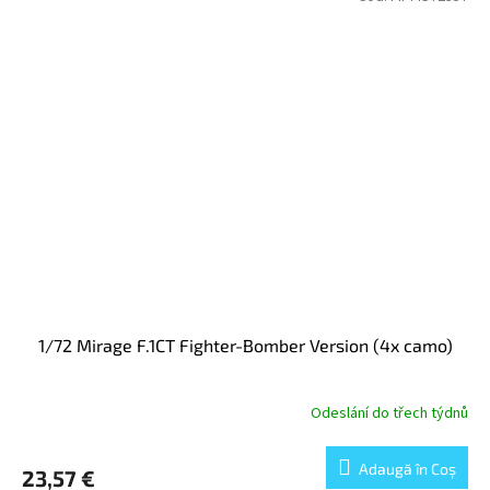
1/72 Mirage F.1CT Fighter-Bomber Version (4x camo)
Odeslání do třech týdnů
Adaugă în Coş
23,57 €