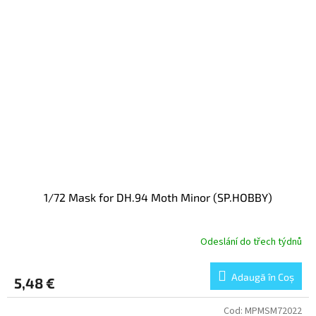
1/72 Mask for DH.94 Moth Minor (SP.HOBBY)
Odeslání do třech týdnů
Adaugă în Coş
5,48 €
Cod:
MPMSM72022