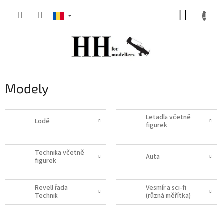
Treci
COŞ
la
conținut
DE
CUMPĂ
Modely
Letadla včetně
Lodě
figurek
Technika včetně
Auta
figurek
Revell řada
Vesmír a sci-fi
Technik
(různá měřítka)