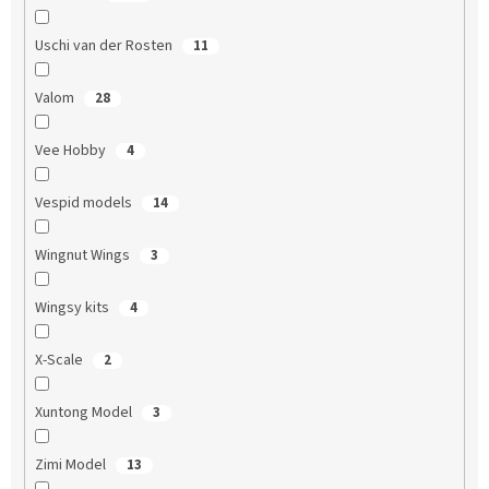
Uschi van der Rosten
11
Valom
28
Vee Hobby
4
Vespid models
14
Wingnut Wings
3
Wingsy kits
4
X-Scale
2
Xuntong Model
3
Zimi Model
13