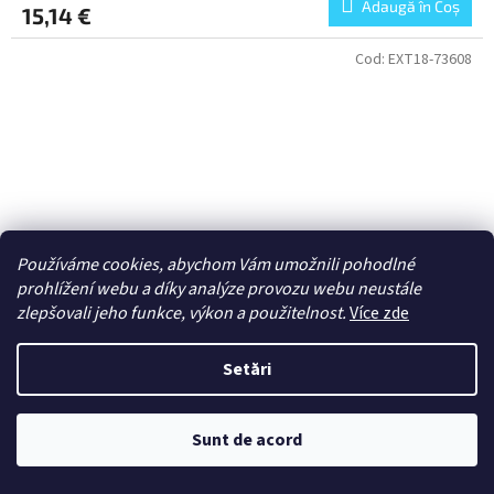
Adaugă în Coş
15,14 €
Cod:
EXT18-73608
Používáme cookies, abychom Vám umožnili pohodlné
prohlížení webu a díky analýze provozu webu neustále
zlepšovali jeho funkce, výkon a použitelnost.
Více zde
Setări
Starter Kit SW 73608 - ARC-170 Fighter (1:83)
Sunt de acord
Skladem - odeslání do 3 dnů