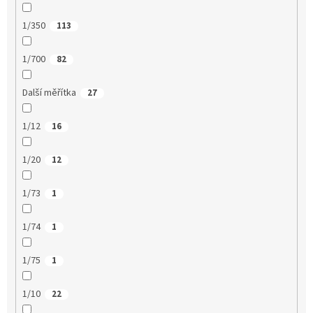
1/350
113
1/700
82
Další měřítka
27
1/12
16
1/20
12
1/73
1
1/74
1
1/75
1
1/10
22