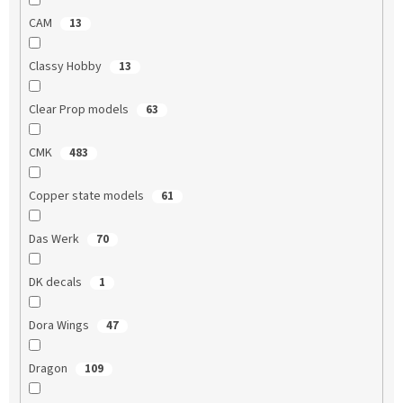
CAM
13
Classy Hobby
13
Clear Prop models
63
CMK
483
Copper state models
61
Das Werk
70
DK decals
1
Dora Wings
47
Dragon
109