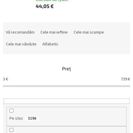
44,05 €
S
e
Vă recomandăm
Cele mai ieftine
Cele mai scumpe
l
e
Cele mai vândute
Alfabetic
c
t
a
Preţ
r
e
3
€
739
€
a
p
r
o
d
u
Pe stoc
3196
s
u