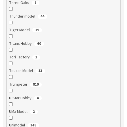
Three Oaks
1
Thunder model
44
Tiger Model
19
Titans Hobby
60
Tori Factory
1
Toucan Model
13
Trumpeter
819
U-Star Hobby
4
UMa Model
2
Unimodel
348