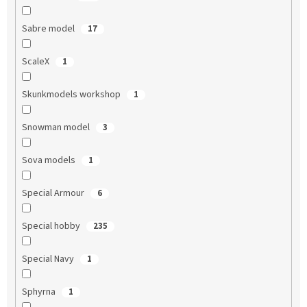
Sabre model
17
ScaleX
1
Skunkmodels workshop
1
Snowman model
3
Sova models
1
Special Armour
6
Special hobby
235
Special Navy
1
Sphyrna
1