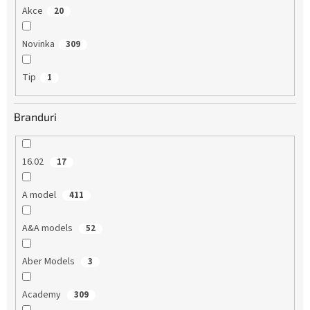
l
Akce
20
u
i
Novinka
309
Tip
1
Branduri
16.02
17
A model
411
A&A models
52
Aber Models
3
Academy
309