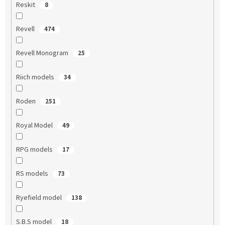
Reskit
8
Revell
474
Revell Monogram
25
Riich models
34
Roden
251
Royal Model
49
RPG models
17
RS models
73
Ryefield model
138
S.B.S model
18