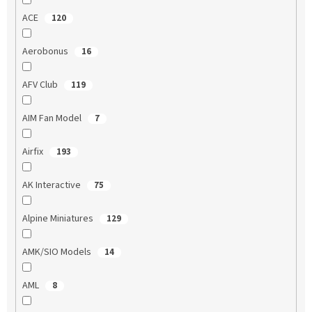
ACE
120
Aerobonus
16
AFV Club
119
AIM Fan Model
7
Airfix
193
AK Interactive
75
Alpine Miniatures
129
AMK/SIO Models
14
AML
8