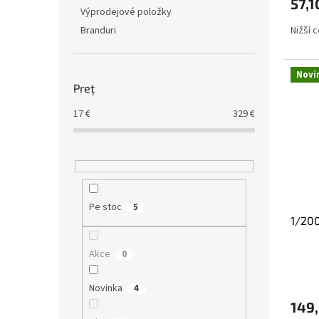
57,1
Výprodejové položky
Branduri
Nižší 
Novi
Preţ
17
€
329
€
Pe stoc
5
1/20
Akce
0
Novinka
4
149,