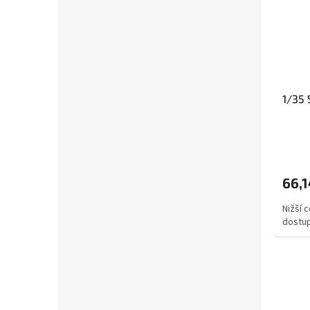
1/35
66,1
Nižší 
dostup