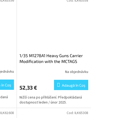
:
ILK63556
Cod:
ILK63558
1/35 M1278A1 Heavy Guns Carrier
Modification with the MCTAGS
jednávku
Na objednávku
 în Coş
Adaugă în Coş
52,33 €
ádaná
Nižší cena po přihlášení. Předpokládaná
dostupnost leden / únor 2025.
:
ILK61608
Cod:
ILK65308