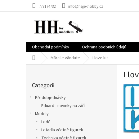
Treci
773174732
info@hajekhobby.cz
la
conținut
Obchodní podmínky
Ochrana osobních údajů
Acasă
Mărcile vândute
I love kit
B
I lov
a
Sari
r
Categorii
peste
ă
categorii
l
Předobjednávky
a
Eduard - novinky na září
t
Modely
e
r
Lodě
a
Letadla včetně figurek
l
Technika včetně figurek