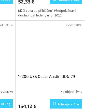
52,33 €
Nižší cena po přihlášení. Předpokládaná
dostupnost leden / únor 2025.
od:
63556
Cod:
62009
1/200 USS Oscar Austin DDG-79
jednávku
Na objednávku
 în Coş
Adaugă în Coş
154,12 €