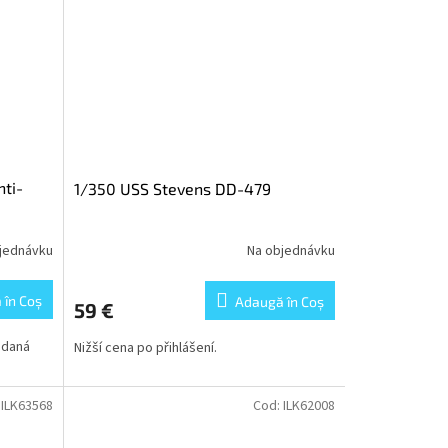
ti-
1/350 USS Stevens DD-479
jednávku
Na objednávku
 în Coş
Adaugă în Coş
59 €
ádaná
Nižší cena po přihlášení.
:
ILK63568
Cod:
ILK62008