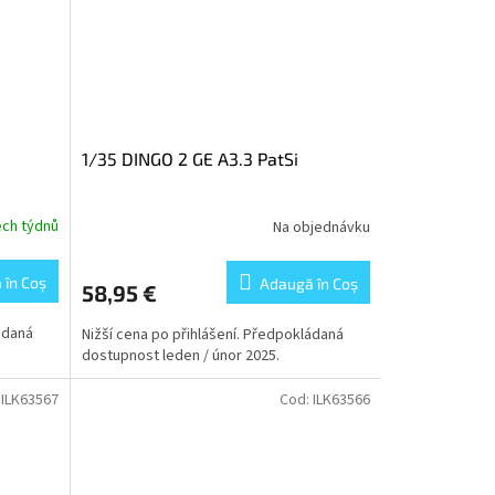
1/35 DINGO 2 GE A3.3 PatSi
ech týdnů
Na objednávku
 în Coş
Adaugă în Coş
58,95 €
ádaná
Nižší cena po přihlášení. Předpokládaná
dostupnost leden / únor 2025.
:
ILK63567
Cod:
ILK63566