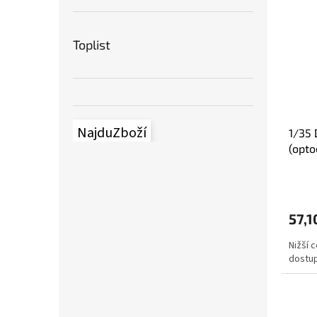
Toplist
NajduZboží
1/35 
(opto
57,1
Nižší 
dostup