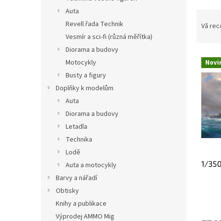
ă
Auta
S
e
Revell řada Technik
Vă re
l
Vesmír a sci-fi (různá měřítka)
e
Diorama a budovy
L
c
Motocykly
Novi
i
t
Busty a figury
s
a
Doplňky k modelům
t
r
ă
e
Auta
p
a
Diorama a budovy
r
p
Letadla
o
r
Technika
d
o
Lodě
u
d
1/350
s
u
Auta a motocykly
e
s
Barvy a nářadí
u
Obtisky
l
Knihy a publikace
u
Výprodej AMMO Mig
i