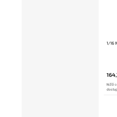
1/16
164,
Nižší 
dostup