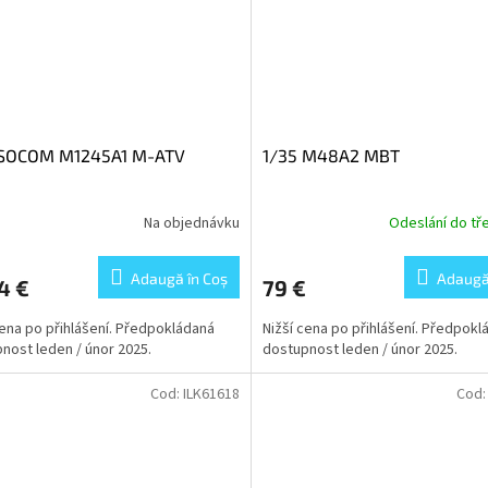
 SOCOM M1245A1 M-ATV
1/35 M48A2 MBT
Na objednávku
Odeslání do tř
Adaugă în Coş
Adaugă
4 €
79 €
cena po přihlášení. Předpokládaná
Nižší cena po přihlášení. Předpokl
nost leden / únor 2025.
dostupnost leden / únor 2025.
Cod:
ILK61618
Cod