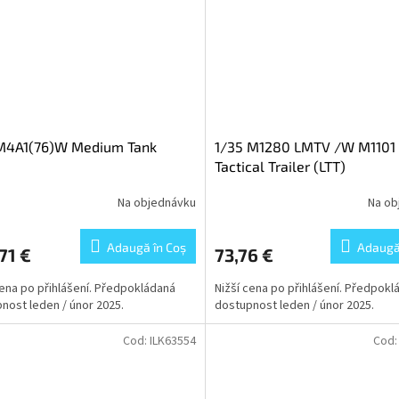
 M4A1(76)W Medium Tank
1/35 M1280 LMTV /W M1101
Tactical Trailer (LTT)
Na objednávku
Na ob
Adaugă în Coş
Adaugă
71 €
73,76 €
cena po přihlášení. Předpokládaná
Nižší cena po přihlášení. Předpokl
nost leden / únor 2025.
dostupnost leden / únor 2025.
Cod:
ILK63554
Cod