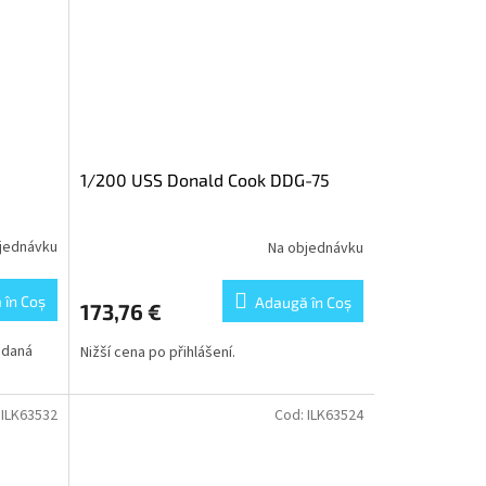
1/200 USS Donald Cook DDG-75
jednávku
Na objednávku
 în Coş
Adaugă în Coş
173,76 €
ádaná
Nižší cena po přihlášení.
:
ILK63532
Cod:
ILK63524