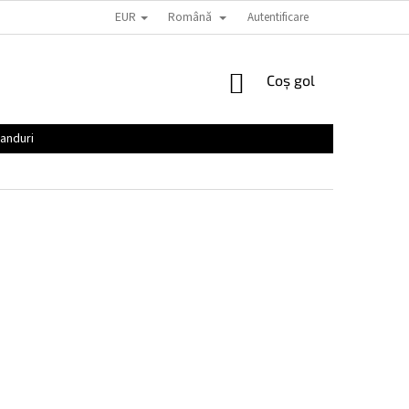
EUR
Română
Autentificare
COŞ
Coş gol
DE
CUMPĂRĂTURI
anduri