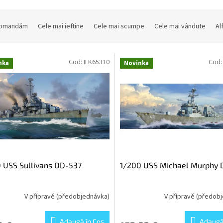
comandăm
Cele mai ieftine
Cele mai scumpe
Cele mai vândute
Al
Cod:
ILK65310
Cod
nka
Novinka
 USS Sullivans DD-537
1/200 USS Michael Murphy 
V přípravě (předobjednávka)
V přípravě (předob
Adaugă în Coş
Adaugă