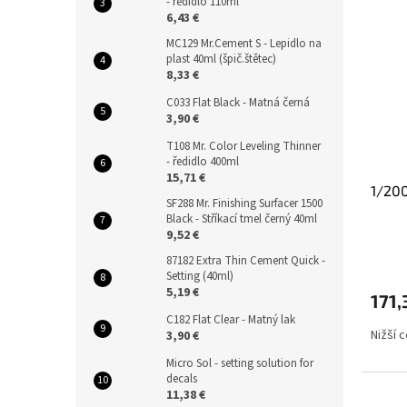
- ředidlo 110ml
6,43 €
MC129 Mr.Cement S - Lepidlo na
plast 40ml (špič.štětec)
8,33 €
C033 Flat Black - Matná černá
3,90 €
T108 Mr. Color Leveling Thinner
- ředidlo 400ml
15,71 €
1/200
SF288 Mr. Finishing Surfacer 1500
Black - Stříkací tmel černý 40ml
9,52 €
87182 Extra Thin Cement Quick -
Setting (40ml)
5,19 €
171,
C182 Flat Clear - Matný lak
Nižší 
3,90 €
Micro Sol - setting solution for
decals
11,38 €