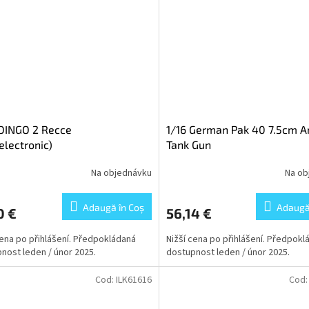
DINGO 2 Recce
1/16 German Pak 40 7.5cm An
electronic)
Tank Gun
Na objednávku
Na ob
Adaugă în Coş
Adaugă
0 €
56,14 €
cena po přihlášení. Předpokládaná
Nižší cena po přihlášení. Předpokl
nost leden / únor 2025.
dostupnost leden / únor 2025.
Cod:
ILK61616
Cod