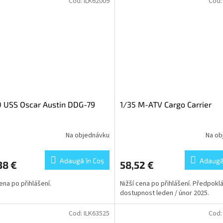
Cod:
ILK62009
Cod
 USS Oscar Austin DDG-79
1/35 M-ATV Cargo Carrier
Na objednávku
Na ob
Adaugă în Coş
Adaugă
38 €
58,52 €
cena po přihlášení.
Nižší cena po přihlášení. Předpokl
dostupnost leden / únor 2025.
Cod:
ILK63525
Cod