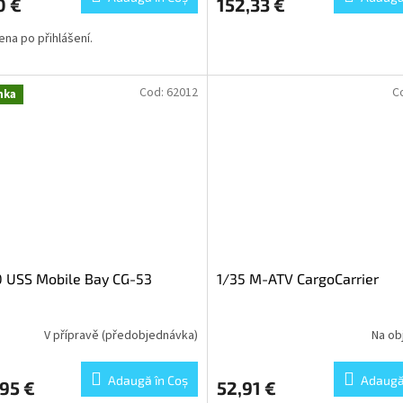
0 €
152,33 €
cena po přihlášení.
Cod:
62012
C
nka
0 USS Mobile Bay CG-53
1/35 M-ATV CargoCarrier
V přípravě (předobjednávka)
Na ob
Adaugă în Coş
Adaugă
95 €
52,91 €