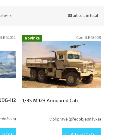
fabetic
88
articole în total
:
ILK62011
Cod:
ILK63559
Novinka
DDG-112
1/35 M923 Armoured Cab
jednávka)
V přípravě (předobjednávka)
 în Coş
Adaugă în Coş