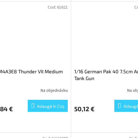
Cod:
61621
C
 M4A3E8 Thunder VII Medium
1/16 German Pak 40 7.5cm An
Tank Gun
Na objednávku
Na ob
Adaugă în Coş
Adaugă
,84 €
50,12 €