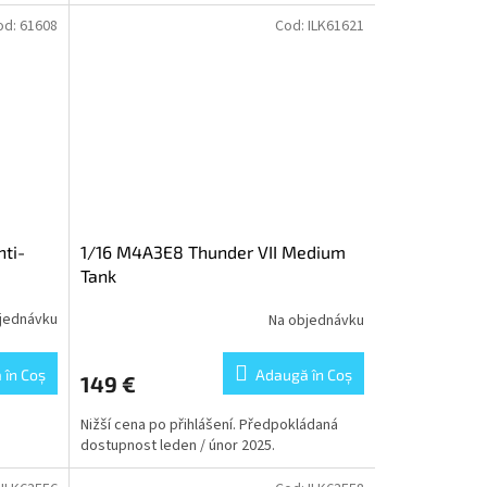
od:
61608
Cod:
ILK61621
ti-
1/16 M4A3E8 Thunder VII Medium
Tank
jednávku
Na objednávku
 în Coş
Adaugă în Coş
149 €
Nižší cena po přihlášení. Předpokládaná
dostupnost leden / únor 2025.