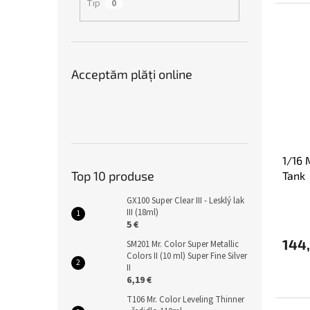
Tip
0
Acceptăm plăţi online
1/16
Top 10 produse
Tank
GX100 Super Clear III - Lesklý lak
III (18ml)
5 €
144
SM201 Mr. Color Super Metallic
Colors II (10 ml) Super Fine Silver
II
6,19 €
T106 Mr. Color Leveling Thinner