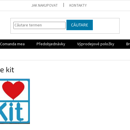
JAK NAKUPOVAT
KONTAKTY
CĂUTARE
Comanda mea
Předobjednávky
Výprodejové položky
Br
e kit