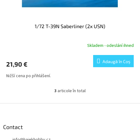
1/72 T-39N Saberliner (2x USN)
Skladem - odeslání ihned
Adaugă în Coş
21,90 €
Nižší cena po přihlášení.
3
articole în total
C
o
n
S
t
u
r
b
o
s
Contact
l
o
u
info
@
hajekhobby.cz