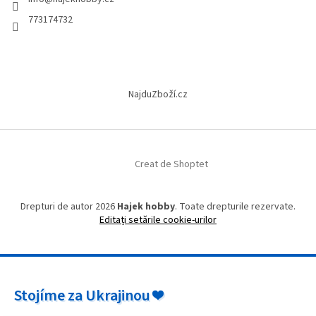
l
l
l
773174732
i
s
t
ă
r
NajduZboží.cz
i
l
o
r
Creat de Shoptet
Drepturi de autor 2026
Hajek hobby
. Toate drepturile rezervate.
Editați setările cookie-urilor
Stojíme za Ukrajinou ❤️