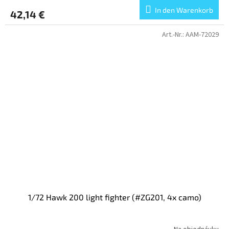
In den Warenkorb
42,14 €
Art.-Nr.:
AAM-72029
1/72 Hawk 200 light fighter (#ZG201, 4x camo)