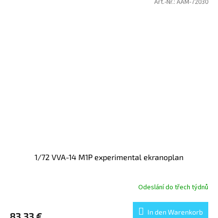
Art.-Nr.:
AAM-72030
1/72 VVA-14 M1P experimental ekranoplan
Odeslání do třech týdnů
In den Warenkorb
83,33 €