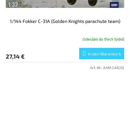
1/144 Fokker C-31A (Golden Knights parachute team)
Odeslání do třech týdnů
In den Warenkorb
27,14 €
Art.-Nr.:
AAM-144101