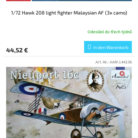
1/72 Hawk 208 light fighter Malaysian AF (3x camo)
Odeslání do třech týdnů
In den Warenkorb
44,52 €
Art.-Nr.:
AAM-144106