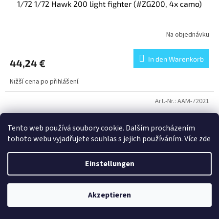
1/72 1/72 Hawk 200 light fighter (#ZG200, 4x camo)
Na objednávku
In den Warenkorb
44,24 €
Nižší cena po přihlášení.
Art.-Nr.:
AAM-72021
Tento web používá soubory cookie. Dalším procházením
tohoto webu vyjadřujete souhlas s jejich používáním.
Více zde
Einstellungen
Ve středu 16.3.2022 jsme mimo město. Omlouváme se, ale odpovídat
Akzeptieren
na dotazy a vyřizovat objednávky budeme až 17.3.2022.