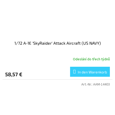
1/72 A-1E 'SkyRaider' Attack Aircraft (US NAVY)
Odeslání do třech týdnů
In den Warenkorb
58,57 €
Art.-Nr.:
AAM-14403