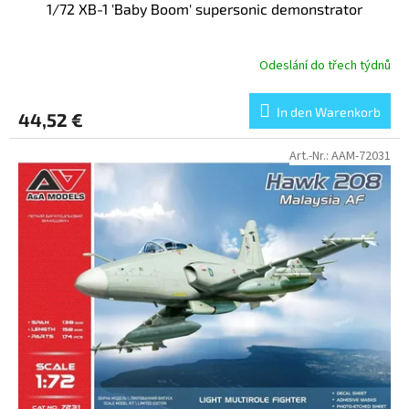
1/72 XB-1 'Baby Boom' supersonic demonstrator
e
Odeslání do třech týdnů
In den Warenkorb
44,52 €
Art.-Nr.:
AAM-72031