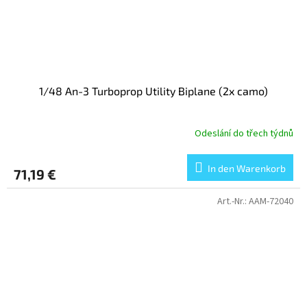
1/48 An-3 Turboprop Utility Biplane (2x camo)
Odeslání do třech týdnů
In den Warenkorb
71,19 €
Art.-Nr.:
AAM-72040