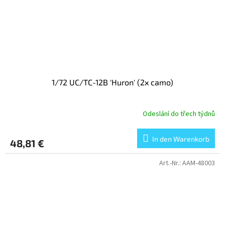
1/72 UC/TC-12B 'Huron' (2x camo)
Odeslání do třech týdnů
In den Warenkorb
48,81 €
Art.-Nr.:
AAM-48003