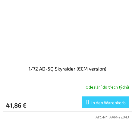
1/72 AD-5Q Skyraider (ECM version)
Odeslání do třech týdnů
In den Warenkorb
41,86 €
Art.-Nr.:
AAM-72043