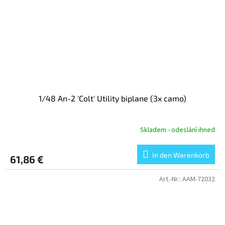
1/48 An-2 'Colt' Utility biplane (3x camo)
Skladem - odeslání ihned
In den Warenkorb
61,86 €
Art.-Nr.:
AAM-72032