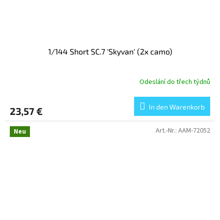
1/144 Short SC.7 'Skyvan' (2x camo)
Odeslání do třech týdnů
In den Warenkorb
23,57 €
Art.-Nr.:
AAM-72052
Neu