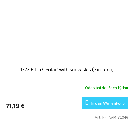
1/72 BT-67 'Polar' with snow skis (3x camo)
Odeslání do třech týdnů
In den Warenkorb
71,19 €
Art.-Nr.:
AAM-72046