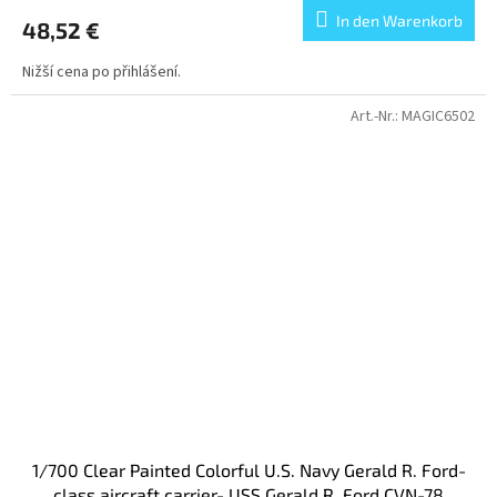
In den Warenkorb
48,52 €
Nižší cena po přihlášení.
Art.-Nr.:
MAGIC6502
1/700 Clear Painted Colorful U.S. Navy Gerald R. Ford-
class aircraft carrier- USS Gerald R. Ford CVN-78