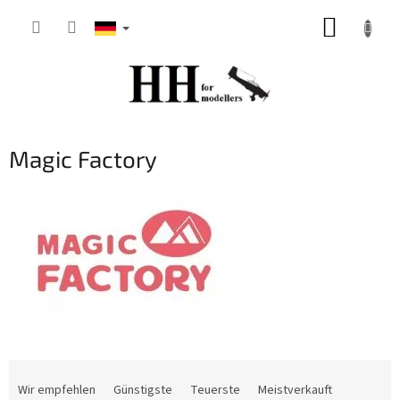
Zum
WARE
Inhalt
springen
Magic Factory
P
r
Wir empfehlen
Günstigste
Teuerste
Meistverkauft