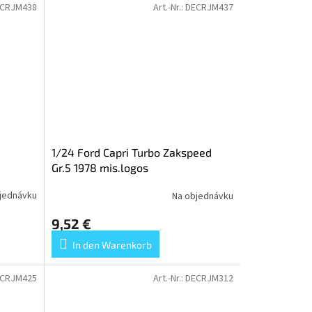
CRJM438
Art.-Nr.:
DECRJM437
1/24 Ford Capri Turbo Zakspeed
Gr.5 1978 mis.logos
jednávku
Na objednávku
9,52 €
In den Warenkorb
CRJM425
Art.-Nr.:
DECRJM312