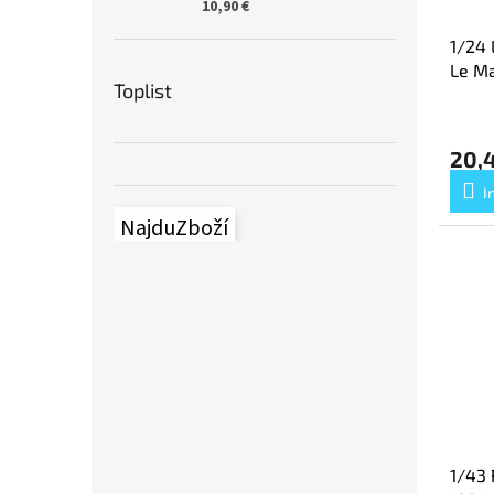
10,90 €
1/24 
Le M
Toplist
20,
I
NajduZboží
1/43 