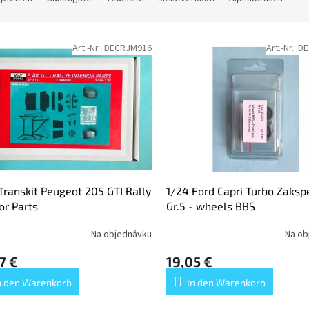
Art.-Nr.:
DECRJM916
Art.-Nr.:
DE
Transkit Peugeot 205 GTI Rally
1/24 Ford Capri Turbo Zaksp
ior Parts
Gr.5 - wheels BBS
Na objednávku
Na ob
7 €
19,05 €
n den Warenkorb
In den Warenkorb