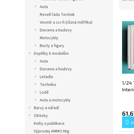
e
o
Auta
d
Revell řada Technik
L
u
Vesmír a sci-fi (různá měřítka)
i
k
Diorama a budovy
s
t
t
s
Motocykly
e
o
Busty a figury
d
r
Doplňky k modelům
e
t
Auta
r
i
Diorama a budovy
P
e
r
Letadla
r
1/24 
o
u
Technika
Inter
d
n
Lodě
u
g
Auta a motocykly
k
Barvy a nářadí
t
61,6
Obtisky
e
I
Knihy a publikace
Výprodej AMMO Mig