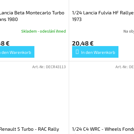
Lancia Beta Montecarlo Turbo
1/24 Lancia Fulvia HF Rallye
ans 1980
1973
Skladem - odeslání ihned
Na ob
48 €
20,48 €
n den Warenkorb
In den Warenkorb
Art.-Nr.:
DECR43113
Art.-Nr.:
DE
Renault 5 Turbo - RAC Rally
1/24 C4 WRC - Wheels Fond