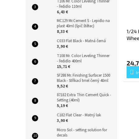
T106 Mr. Color Leveling Thinner
- ředidlo 110ml
6,43 €
MC129 Mr.Cement S - Lepidlo na
plast 40ml (špič.štětec)
1/24 
8,33 €
Whee
C033 Flat Black - Matná černá
3,90 €
T108 Mr. Color Leveling Thinner
- ředidlo 400ml
24,7
15,71 €
I
SF288 Mr. Finishing Surfacer 1500
Black - Stříkací tmel černý 40ml
9,52 €
87182 Extra Thin Cement Quick -
Setting (40ml)
5,19 €
C182 Flat Clear - Matný lak
3,90 €
Micro Sol - setting solution for
decals