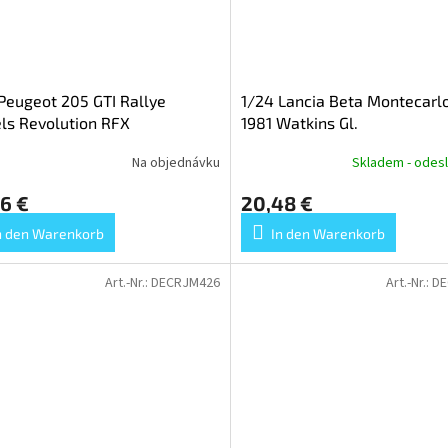
Peugeot 205 GTI Rallye
1/24 Lancia Beta Montecarl
ls Revolution RFX
1981 Watkins Gl.
Na objednávku
Skladem - odesl
6 €
20,48 €
n den Warenkorb
In den Warenkorb
Art.-Nr.:
DECRJM426
Art.-Nr.:
DE