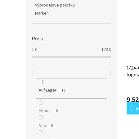
Výprodejové položky
Marken
Preis
1
€
172
€
1/24 
logos
Auf Lager
15
9,52
I
Aktion
0
Neu
0