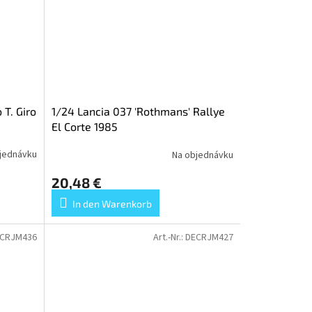
 T. Giro
1/24 Lancia 037 'Rothmans' Rallye
El Corte 1985
jednávku
Na objednávku
20,48 €
In den Warenkorb
CRJM436
Art.-Nr.:
DECRJM427