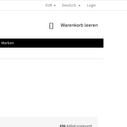
EUR
Deutsch
Login
WARENKORB
Warenkorb leeren
Marken
496
Artikel insgesamt