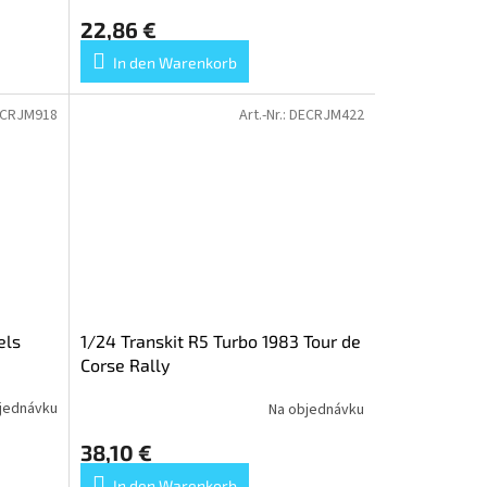
22,86 €
In den Warenkorb
CRJM918
Art.-Nr.:
DECRJM422
els
1/24 Transkit R5 Turbo 1983 Tour de
Corse Rally
jednávku
Na objednávku
38,10 €
In den Warenkorb