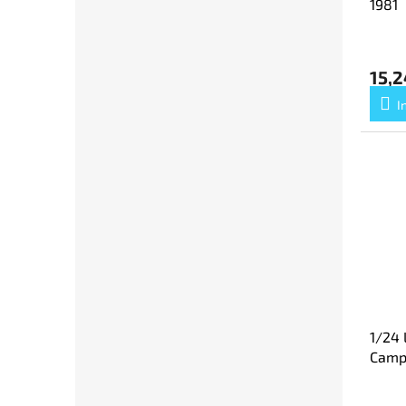
1981
15,2
I
1/24 
Camp