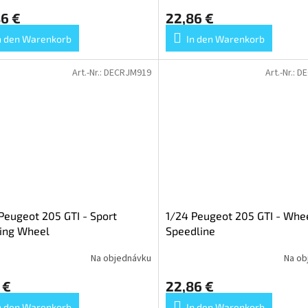
6 €
22,86 €
n den Warenkorb
In den Warenkorb
Art.-Nr.:
DECRJM919
Art.-Nr.:
DE
Peugeot 205 GTI - Sport
1/24 Peugeot 205 GTI - Whe
ing Wheel
Speedline
Na objednávku
Na ob
 €
22,86 €
n den Warenkorb
In den Warenkorb