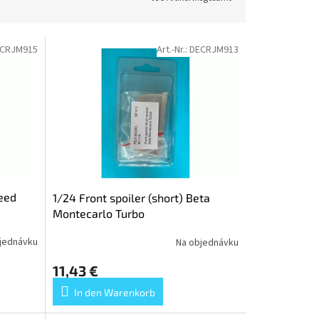
CRJM915
Art.-Nr.:
DECRJM913
eed
1/24 Front spoiler (short) Beta
Montecarlo Turbo
jednávku
Na objednávku
11,43 €
In den Warenkorb