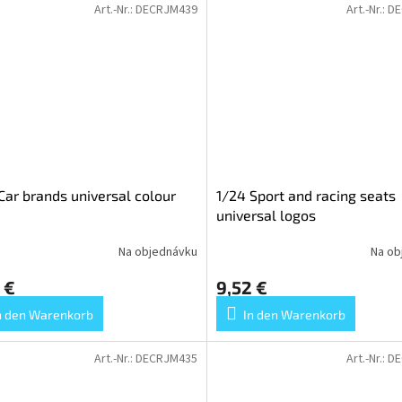
Art.-Nr.:
DECRJM439
Art.-Nr.:
DE
Car brands universal colour
1/24 Sport and racing seats
universal logos
Na objednávku
Na ob
 €
9,52 €
n den Warenkorb
In den Warenkorb
Art.-Nr.:
DECRJM435
Art.-Nr.:
DE