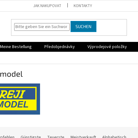
JAK NAKUPOVAT
KONTAKTY
SUCHEN
Meine Bestellung
Předobjednávky
Výprodejové položky
 model
mpfehlen
Günstigste
Teuerste
Meistverkauft
Alphabetisch