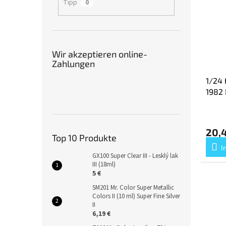
Tipp
0
Wir akzeptieren online-
Zahlungen
1/24 
1982
20,
Top 10 Produkte
I
GX100 Super Clear III - Lesklý lak
III (18ml)
5 €
SM201 Mr. Color Super Metallic
Colors II (10 ml) Super Fine Silver
II
6,19 €