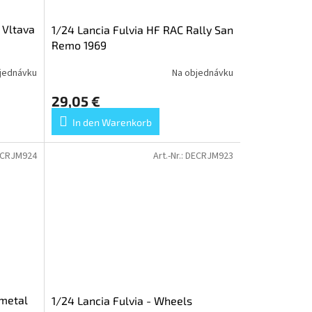
 Vltava
1/24 Lancia Fulvia HF RAC Rally San
Remo 1969
jednávku
Na objednávku
29,05 €
In den Warenkorb
CRJM924
Art.-Nr.:
DECRJM923
metal
1/24 Lancia Fulvia - Wheels