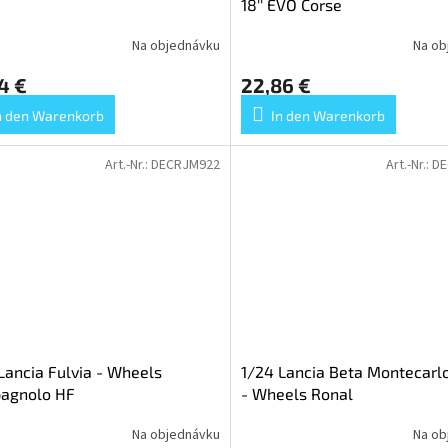
18'' EVO Corse
Na objednávku
Na ob
4 €
22,86 €
n den Warenkorb
In den Warenkorb
Art.-Nr.:
DECRJM922
Art.-Nr.:
DE
Lancia Fulvia - Wheels
1/24 Lancia Beta Montecarl
agnolo HF
- Wheels Ronal
Na objednávku
Na ob