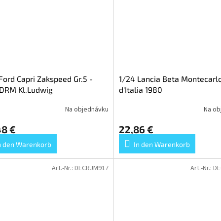
Ford Capri Zakspeed Gr.5 -
1/24 Lancia Beta Montecarlo
 DRM Kl.Ludwig
d'Italia 1980
Na objednávku
Na ob
48 €
22,86 €
n den Warenkorb
In den Warenkorb
Art.-Nr.:
DECRJM917
Art.-Nr.:
DE