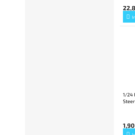
22,8
I
1/24 
Steer
1,90
I