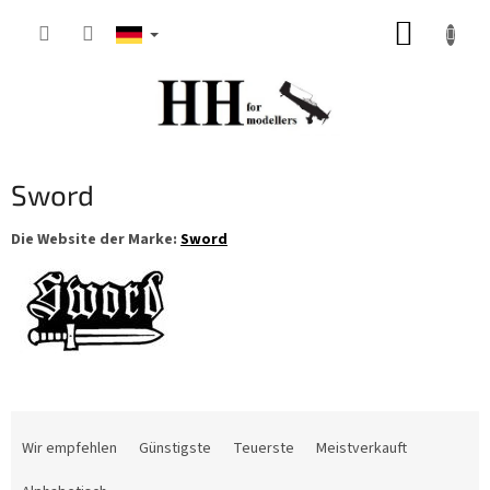
Zum
WARE
Inhalt
springen
Sword
Die Website der Marke:
Sword
P
r
Wir empfehlen
Günstigste
Teuerste
Meistverkauft
o