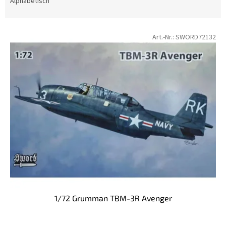
d
Alphabetisch
u
k
L
t
Art.-Nr.:
SWORD72132
i
s
s
o
t
r
e
t
d
i
e
e
r
r
P
u
r
n
o
g
d
u
k
t
1/72 Grumman TBM-3R Avenger
e