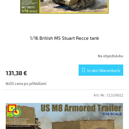
r
n
o
g
d
u
k
t
1/16 British M5 Stuart Recce tank
e
Na objednávku
In den Warenkorb
131,38 €
Nižší cena po přihlášení.
Art.-Nr.:
CLS16022