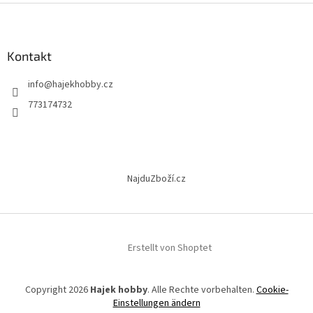
e
F
u
u
e
ß
r
z
Kontakt
e
e
l
info
@
hajekhobby.cz
i
e
m
l
773174732
e
e
n
t
e
d
NajduZboží.cz
e
r
L
i
s
t
Erstellt von Shoptet
e
Copyright 2026
Hajek hobby
. Alle Rechte vorbehalten.
Cookie-
Einstellungen ändern