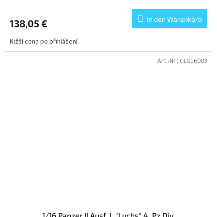
In den Warenkorb
138,05 €
Nižší cena po přihlášení.
Art.-Nr.:
CLS16003
1/16 Panzer II Ausf. L "Luchs" 4. Pz.Div.