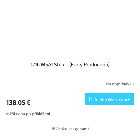
1/16 M5A1 Stuart (Early Production)
Na objednávku
In den Warenkorb
138,05 €
Nižší cena po přihlášení.
15
Artikel insgesamt
S
t