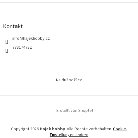
e
F
u
u
e
ß
r
z
Kontakt
e
e
l
info
@
hajekhobby.cz
i
e
m
l
773174732
e
e
n
t
e
d
NajduZboží.cz
e
r
L
i
s
t
Erstellt von Shoptet
e
Copyright 2026
Hajek hobby
. Alle Rechte vorbehalten.
Cookie-
Einstellungen ändern