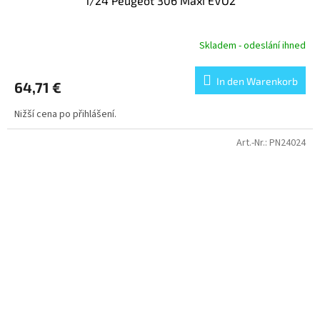
1/24 Peugeot 306 Maxi EVO2
Skladem - odeslání ihned
In den Warenkorb
64,71 €
Nižší cena po přihlášení.
Art.-Nr.:
PN24024