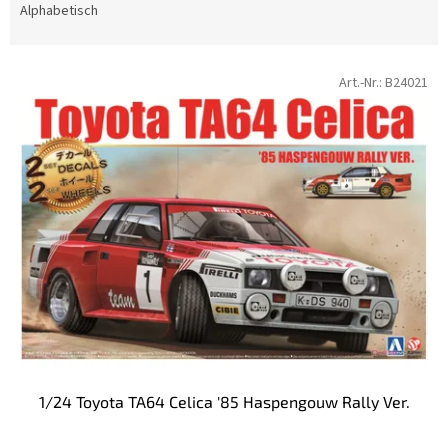
d
Alphabetisch
u
k
L
t
Art.-Nr.:
B24021
i
s
s
o
t
r
e
t
d
i
e
e
r
r
P
u
r
n
o
g
d
u
k
t
1/24 Toyota TA64 Celica '85 Haspengouw Rally Ver.
e