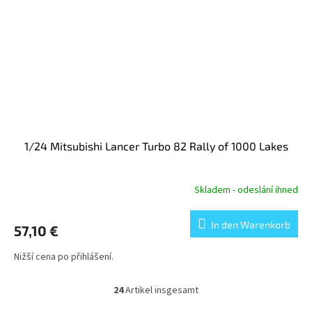
1/24 Mitsubishi Lancer Turbo 82 Rally of 1000 Lakes
Skladem - odeslání ihned
In den Warenkorb
57,10 €
Nižší cena po přihlášení.
24
Artikel insgesamt
S
t