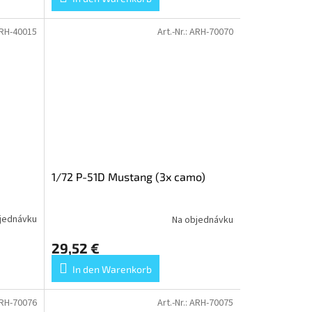
RH-40015
Art.-Nr.:
ARH-70070
1/72 P-51D Mustang (3x camo)
jednávku
Na objednávku
29,52 €
In den Warenkorb
RH-70076
Art.-Nr.:
ARH-70075