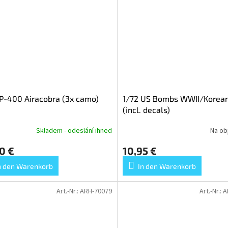
P-400 Airacobra (3x camo)
1/72 US Bombs WWII/Korea
(incl. decals)
Skladem - odeslání ihned
Na ob
0 €
10,95 €
n den Warenkorb
In den Warenkorb
Art.-Nr.:
ARH-70079
Art.-Nr.:
A