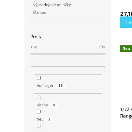
k
Výprodejové položky
t
Marken
27,1
e
I
Preis
10
€
59
€
Neu
Auf Lager
19
Aktion
0
1/72 
Rang
Neu
3