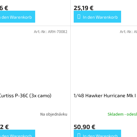
6 €
25,19 €
n den Warenkorb
In den Warenkorb
Art.-Nr.:
ARH-70082
Art.-Nr.:
A
Curtiss P-36C (3x camo)
1/48 Hawker Hurricane Mk I
Na objednávku
Skladem - odesl
2 €
50,90 €
n den Warenkorb
In den Warenkorb