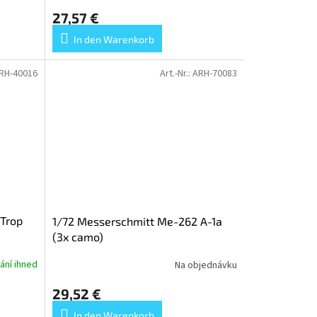
27,57 €
In den Warenkorb
RH-40016
Art.-Nr.:
ARH-70083
 Trop
1/72 Messerschmitt Me-262 A-1a
(3x camo)
ání ihned
Na objednávku
29,52 €
In den Warenkorb