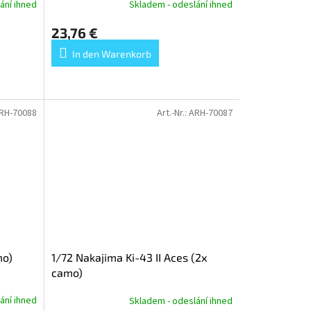
ání ihned
Skladem - odeslání ihned
23,76 €
In den Warenkorb
RH-70088
Art.-Nr.:
ARH-70087
mo)
1/72 Nakajima Ki-43 II Aces (2x
camo)
ání ihned
Skladem - odeslání ihned