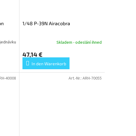
on
1/48 P-39N Airacobra
jednávku
Skladem - odeslání ihned
47,14 €
In den Warenkorb
RH-40008
Art.-Nr.:
ARH-70055