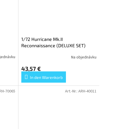
1/72 Hurricane Mk.II
Reconnaissance (DELUXE SET)
jednávku
Na objednávku
43,57 €
In den Warenkorb
RH-70065
Art.-Nr.:
ARH-40011