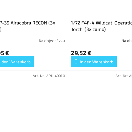
P-39 Airacobra RECON (3x
1/72 F4F-4 Wildcat 'Operati
)
Torch' (3x camo)
Na objednávku
Na ob
05 €
29,52 €
n den Warenkorb
In den Warenkorb
Art.-Nr.:
ARH-40010
Art.-Nr.:
A