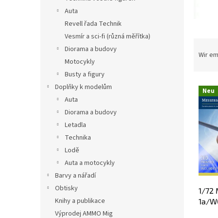
e
Auta
Revell řada Technik
Vesmír a sci-fi (různá měřítka)
P
Diorama a budovy
r
Wir e
Motocykly
o
d
Busty a figury
L
u
Doplňky k modelům
Neu
i
k
Auta
s
t
Diorama a budovy
t
s
Letadla
e
o
Technika
d
r
e
t
Lodě
r
i
Auta a motocykly
P
e
Barvy a nářadí
r
r
Obtisky
1/72
o
u
Knihy a publikace
1a/WG
d
n
u
g
Výprodej AMMO Mig