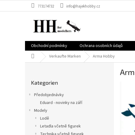
Zum
773174732
info@hajekhobby.cz
Inhalt
springen
Obchodní podmínky
Ochrana osobních údajů
Startseite
Verkaufte Marken
Arma Hobby
S
Arm
e
Kategorien
i
Kategorien
überspringen
t
e
Předobjednávky
n
Eduard - novinky na září
l
Modely
e
i
Lodě
s
Letadla včetně figurek
t
Technika včetně figurek