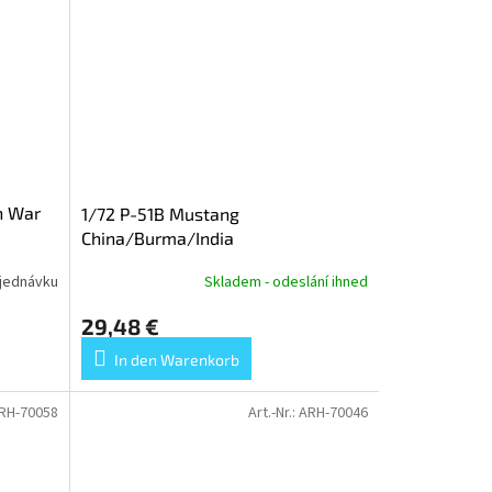
n War
1/72 P-51B Mustang
China/Burma/India
jednávku
Skladem - odeslání ihned
29,48 €
In den Warenkorb
RH-70058
Art.-Nr.:
ARH-70046