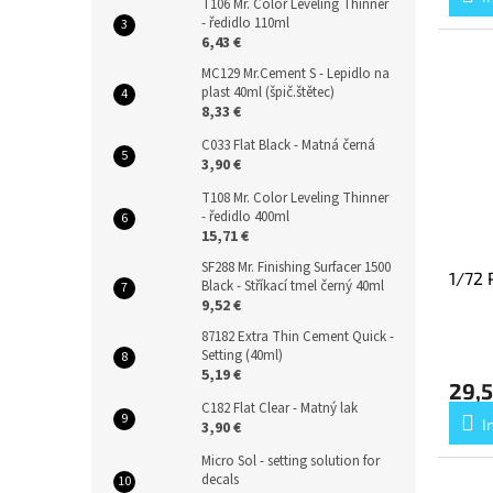
T106 Mr. Color Leveling Thinner
- ředidlo 110ml
6,43 €
MC129 Mr.Cement S - Lepidlo na
plast 40ml (špič.štětec)
8,33 €
C033 Flat Black - Matná černá
3,90 €
T108 Mr. Color Leveling Thinner
- ředidlo 400ml
15,71 €
SF288 Mr. Finishing Surfacer 1500
1/72 
Black - Stříkací tmel černý 40ml
9,52 €
87182 Extra Thin Cement Quick -
Setting (40ml)
5,19 €
29,5
C182 Flat Clear - Matný lak
I
3,90 €
Micro Sol - setting solution for
decals