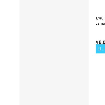
1/48 
camo
48,
I