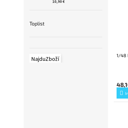
10,90 €
Toplist
1/48 
NajduZboží
48,1
I