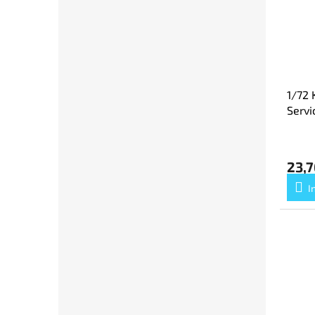
1/72 
Servi
23,7
I