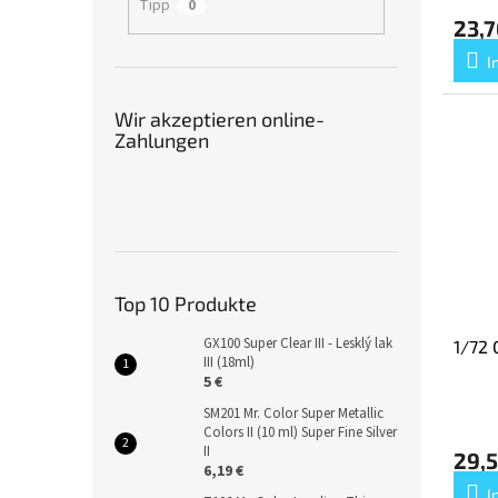
Tipp
0
23,7
I
Wir akzeptieren online-
Zahlungen
Top 10 Produkte
GX100 Super Clear III - Lesklý lak
1/72 
III (18ml)
5 €
SM201 Mr. Color Super Metallic
Colors II (10 ml) Super Fine Silver
II
29,5
6,19 €
I