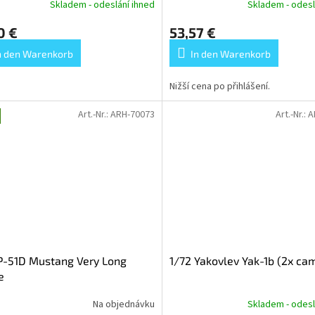
Skladem - odeslání ihned
Skladem - odesl
0 €
53,57 €
n den Warenkorb
In den Warenkorb
Nižší cena po přihlášení.
Art.-Nr.:
ARH-70073
Art.-Nr.:
A
P-51D Mustang Very Long
1/72 Yakovlev Yak-1b (2x ca
e
Na objednávku
Skladem - odesl