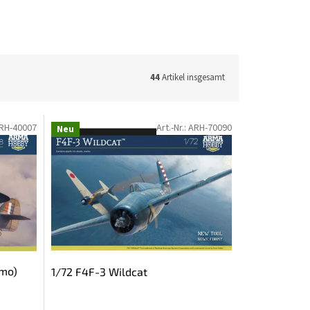
44
Artikel insgesamt
RH-40007
Art.-Nr.:
ARH-70090
Neu
amo)
1/72 F4F-3 Wildcat