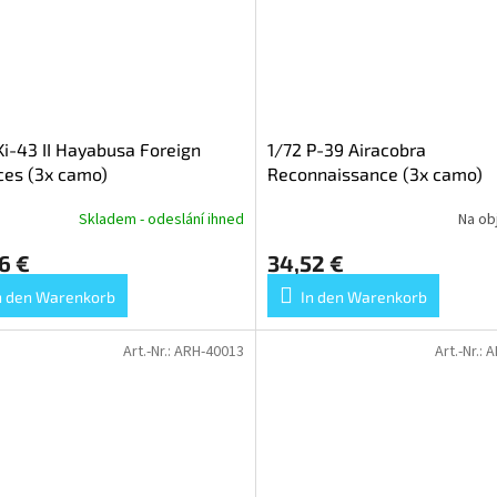
Ki-43 II Hayabusa Foreign
1/72 P-39 Airacobra
ces (3x camo)
Reconnaissance (3x camo)
Skladem - odeslání ihned
Na ob
6 €
34,52 €
n den Warenkorb
In den Warenkorb
Art.-Nr.:
ARH-40013
Art.-Nr.:
A