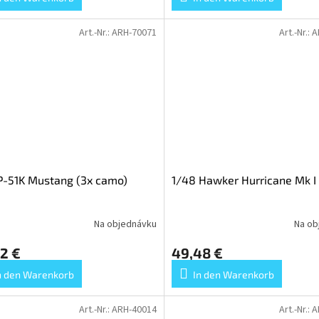
Art.-Nr.:
ARH-70071
Art.-Nr.:
A
P-51K Mustang (3x camo)
1/48 Hawker Hurricane Mk I
Na objednávku
Na ob
2 €
49,48 €
n den Warenkorb
In den Warenkorb
Art.-Nr.:
ARH-40014
Art.-Nr.:
A