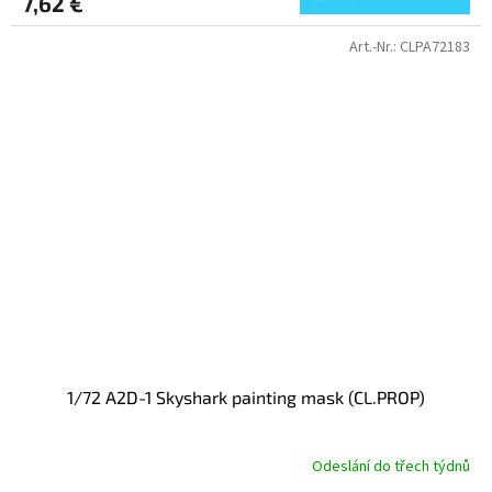
7,62 €
Art.-Nr.:
CLPA72183
1/72 A2D-1 Skyshark painting mask (CL.PROP)
Odeslání do třech týdnů