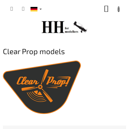
Zum
WARE
Inhalt
springen
Clear Prop models
P