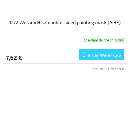
1/72 Wessex HC.2 double-sided painting mask (AIRF)
Odeslání do třech týdnů
In den Warenkorb
7,62 €
Art.-Nr.:
CLPA72208