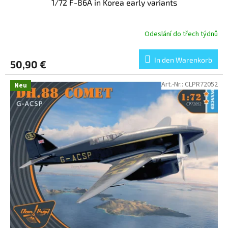
1/72 F-86A in Korea early variants
e
Odeslání do třech týdnů
In den Warenkorb
50,90 €
Art.-Nr.:
CLPR72052
Neu