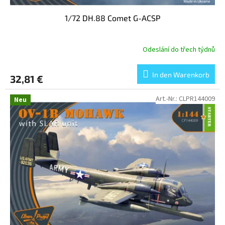
1/72 DH.88 Comet G-ACSP
Odeslání do třech týdnů
In den Warenkorb
32,81 €
Art.-Nr.:
CLPR144009
Neu