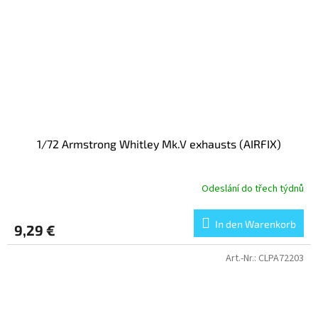
1/72 Armstrong Whitley Mk.V exhausts (AIRFIX)
Odeslání do třech týdnů
In den Warenkorb
9,29 €
Art.-Nr.:
CLPA72203