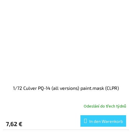
1/72 Culver PQ-14 (all versions) paint.mask (CLPR)
Odeslání do třech týdnů
In den Warenkorb
7,62 €