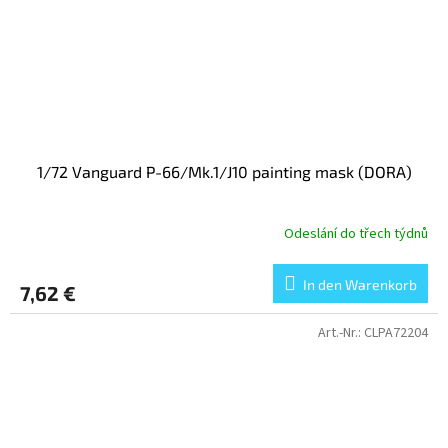
1/72 Vanguard P-66/Mk.1/J10 painting mask (DORA)
Odeslání do třech týdnů
In den Warenkorb
7,62 €
Art.-Nr.:
CLPA72204