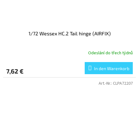
1/72 Wessex HC.2 Tail hinge (AIRFIX)
Odeslání do třech týdnů
In den Warenkorb
7,62 €
Art.-Nr.:
CLPA72207