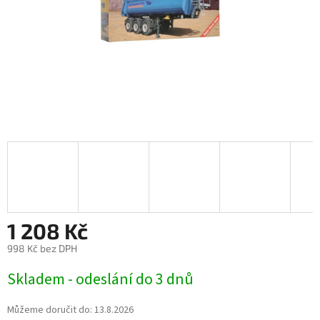
1 208 Kč
998 Kč bez DPH
Měrná
Skladem - odeslání do 3 dnů
cena:
Můžeme doručit do:
13.8.2026