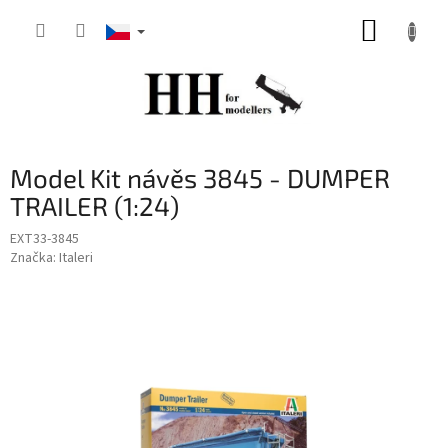
Přejít
NÁKUP
na
obsah
KOŠÍK
Model Kit návěs 3845 - DUMPER
TRAILER (1:24)
EXT33-3845
Značka:
Italeri