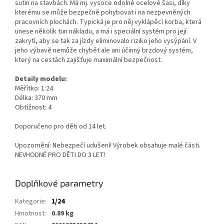
sutin na stavbách. Má mj. vysoce odolné ocelové šasi, díky
kterému se může bezpečně pohybovat i na nezpevněných
pracovních plochách. Typická je pro něj vyklápěcí korba, která
unese několik tun nákladu, a má i speciální systém pro její
zakrytí, aby se tak za jízdy eliminovalo riziko jeho vysýpání. V
jeho výbavě nemůže chybět ale ani účinný brzdový systém,
který na cestách zajišťuje maximální bezpečnost.
Detaily modelu:
Měřítko: 1:24
Délka: 370 mm
Obtížnost: 4
Doporučeno pro děti od 14 let.
Upozornění: Nebezpečí udušení! Výrobek obsahuje malé části.
NEVHODNÉ PRO DĚTI DO 3 LET!
Doplňkové parametry
Kategorie
:
1/24
Hmotnost
:
0.89 kg