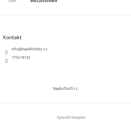
EAN
:
8001283038454
Z
á
p
a
Kontakt
t
info
@
hajekhobby.cz
í
773174732
NajduZboží.cz
Vytvořil Shoptet