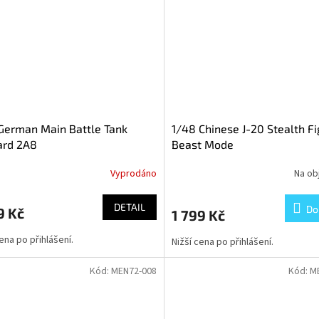
German Main Battle Tank
1/48 Chinese J-20 Stealth Fi
ard 2A8
Beast Mode
Vyprodáno
Na ob
DETAIL
Do
9 Kč
1 799 Kč
cena po přihlášení.
Nižší cena po přihlášení.
Kód:
MEN72-008
Kód:
M