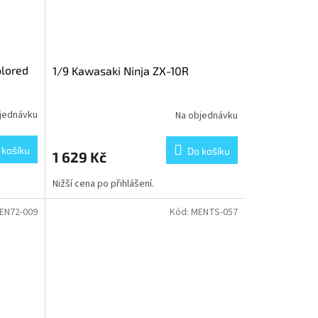
olored
1/9 Kawasaki Ninja ZX-10R
jednávku
Na objednávku
 košíku
Do košíku
1 629 Kč
Nižší cena po přihlášení.
EN72-009
Kód:
MENTS-057