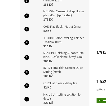
- ředidlo 110ml
135 Kč
MC129 Mr.Cement S - Lepidlo na
plast 40ml (špič.štětec)
175 Kč
C033 Flat Black - Matná černá
82 Kč
T108 Mr. Color Leveling Thinner
- ředidlo 400ml
330 Kč
1/9 K
SF288 Mr. Finishing Surfacer 1500
Black - Stříkací tmel černý 40ml
200 Kč
87182 Extra Thin Cement Quick -
Setting (40ml)
109 Kč
1 52
C182 Flat Clear - Matný lak
82 Kč
Nižší 
Micro Sol - setting solution for
decals
Novi
229 Kč