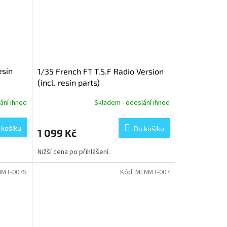
esin
1/35 French FT T.S.F Radio Version
(incl. resin parts)
ání ihned
Skladem - odeslání ihned
 košíku
Do košíku
1 099 Kč
Nižší cena po přihlášení.
MT-007S
Kód:
MENMT-007