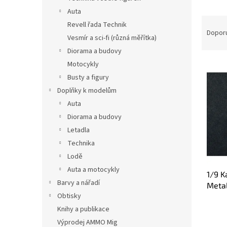
n
Auta
e
Ř
Revell řada Technik
l
a
Dopor
Vesmír a sci-fi (různá měřítka)
z
Diorama a budovy
e
V
n
Motocykly
ý
í
Busty a figury
p
p
Doplňky k modelům
i
r
Auta
s
o
Diorama a budovy
p
d
Letadla
r
u
o
k
Technika
d
t
Lodě
u
ů
Auta a motocykly
1/9 K
k
Barvy a nářadí
Metal
t
Obtisky
007/
ů
Knihy a publikace
Výprodej AMMO Mig