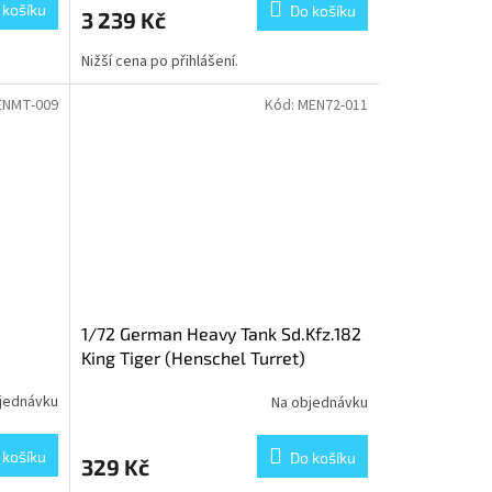
 košíku
Do košíku
3 239 Kč
Nižší cena po přihlášení.
ENMT-009
Kód:
MEN72-011
1/72 German Heavy Tank Sd.Kfz.182
King Tiger (Henschel Turret)
jednávku
Na objednávku
 košíku
Do košíku
329 Kč