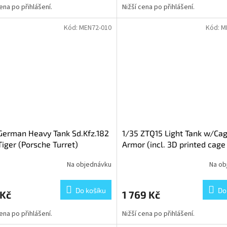
cena po přihlášení.
Nižší cena po přihlášení.
Kód:
MEN72-010
Kód:
M
German Heavy Tank Sd.Kfz.182
1/35 ZTQ15 Light Tank w/Ca
Tiger (Porsche Turret)
Armor (incl. 3D printed cage
PE grilles, camouflage decal
Na objednávku
Na ob
Do košíku
Do
 Kč
1 769 Kč
cena po přihlášení.
Nižší cena po přihlášení.