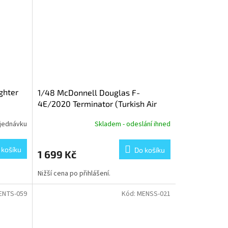
ghter
1/48 McDonnell Douglas F-
4E/2020 Terminator (Turkish Air
Force)
jednávku
Skladem - odeslání ihned
 košíku
Do košíku
1 699 Kč
Nižší cena po přihlášení.
ENTS-059
Kód:
MENSS-021