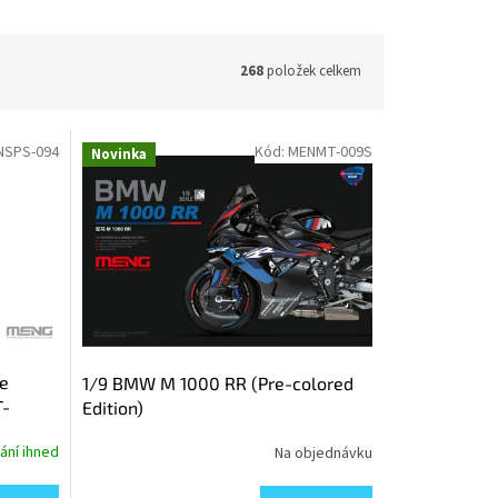
268
položek celkem
NSPS-094
Kód:
MENMT-009S
Novinka
e
1/9 BMW M 1000 RR (Pre-colored
T-
Edition)
ání ihned
Na objednávku