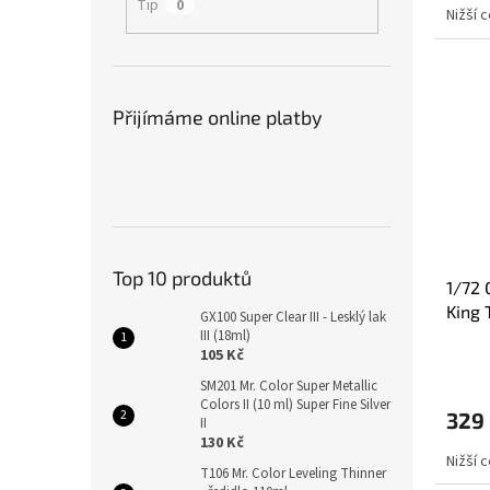
Tip
0
Nižší 
Přijímáme online platby
Top 10 produktů
1/72 
King 
GX100 Super Clear III - Lesklý lak
III (18ml)
105 Kč
SM201 Mr. Color Super Metallic
Colors II (10 ml) Super Fine Silver
329
II
130 Kč
Nižší 
T106 Mr. Color Leveling Thinner