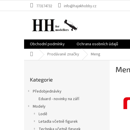
Přejít
773174732
info@hajekhobby.cz
na
obsah
Obchodní podmínky
Ochrana osobních údajů
Domů
Prodávané značky
Meng
P
Me
o
Přeskočit
s
Kategorie
kategorie
t
r
Předobjednávky
a
Eduard - novinky na září
n
Modely
n
í
Lodě
p
Letadla včetně figurek
a
Technika včetně figurek