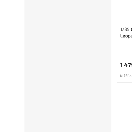
1/35 
Leop
1 47
Nižší 