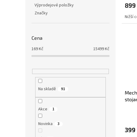
899
Výprodejové položky
Značky
Nižší 
Cena
169
Kč
15499
Kč
Na skladě
91
Mech
stoja
Akce
1
Novinka
3
399