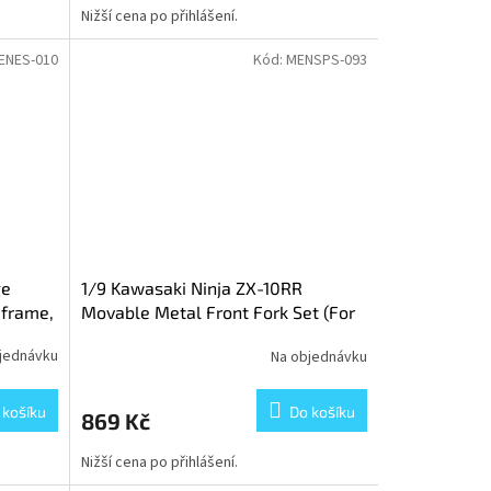
Nižší cena po přihlášení.
ENES-010
Kód:
MENSPS-093
ge
1/9 Kawasaki Ninja ZX-10RR
 frame,
Movable Metal Front Fork Set (For
s)
MT-008/MT-008s)
jednávku
Na objednávku
 košíku
Do košíku
869 Kč
Nižší cena po přihlášení.