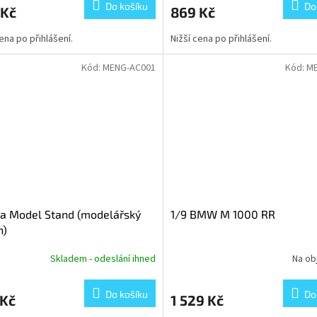
Do košíku
Do
 Kč
869 Kč
cena po přihlášení.
Nižší cena po přihlášení.
Kód:
MENG-AC001
Kód:
M
a Model Stand (modelářský
1/9 BMW M 1000 RR
n)
Skladem - odeslání ihned
Na ob
Do košíku
Do
 Kč
1 529 Kč