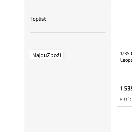
Toplist
1/35 
NajduZboží
Leop
1 53
Nižší 