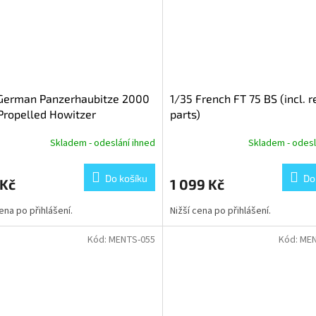
 German Panzerhaubitze 2000
1/35 French FT 75 BS (incl. r
Propelled Howitzer
parts)
Skladem - odeslání ihned
Skladem - odesl
Do košíku
Do
 Kč
1 099 Kč
cena po přihlášení.
Nižší cena po přihlášení.
Kód:
MENTS-055
Kód:
MEN