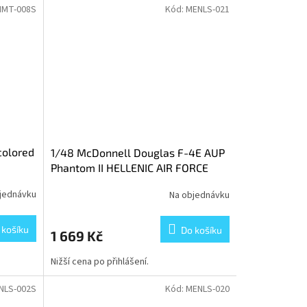
MT-008S
Kód:
MENLS-021
colored
1/48 McDonnell Douglas F-4E AUP
Phantom II HELLENIC AIR FORCE
jednávku
Na objednávku
 košíku
Do košíku
1 669 Kč
Nižší cena po přihlášení.
NLS-002S
Kód:
MENLS-020