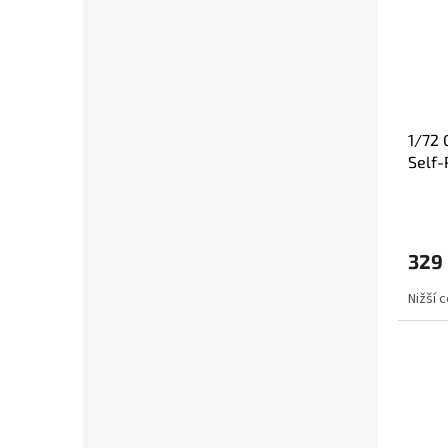
1/72
Self-
329
Nižší 