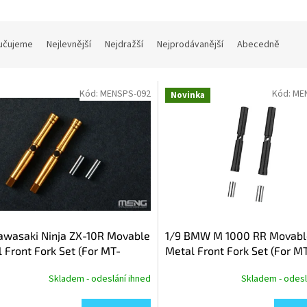
učujeme
Nejlevnější
Nejdražší
Nejprodávanější
Abecedně
Kód:
MENSPS-092
Kód:
ME
Novinka
awasaki Ninja ZX-10R Movable
1/9 BMW M 1000 RR Movabl
 Front Fork Set (For MT-
Metal Front Fork Set (For M
MT-007s)
009/MT-009s)
Skladem - odeslání ihned
Skladem - odesl