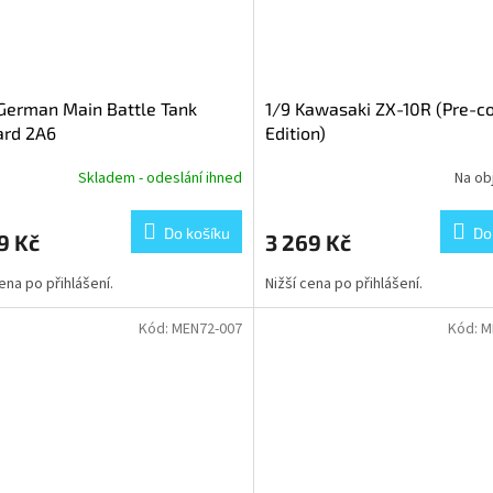
German Main Battle Tank
1/9 Kawasaki ZX-10R (Pre-c
ard 2A6
Edition)
Skladem - odeslání ihned
Na ob
Do košíku
Do
9 Kč
3 269 Kč
cena po přihlášení.
Nižší cena po přihlášení.
Kód:
MEN72-007
Kód:
M