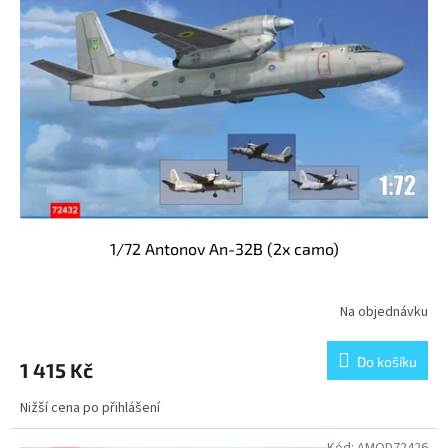
s
u
p
k
r
t
o
ů
d
u
k
t
ů
1/72 Antonov An-32B (2x camo)
Na objednávku
Do košíku
1 415 Kč
Nižší cena po přihlášení