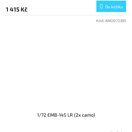
Do košíku
1 415 Kč
Kód:
AMOD72385
1/72 EMB-145 LR (2x camo)