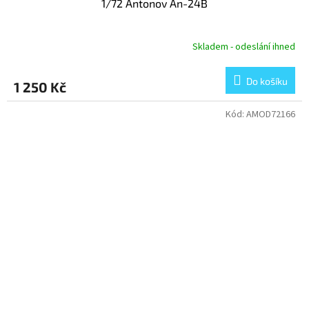
1/72 Antonov An-24B
Skladem - odeslání ihned
Do košíku
1 250 Kč
Kód:
AMOD72166