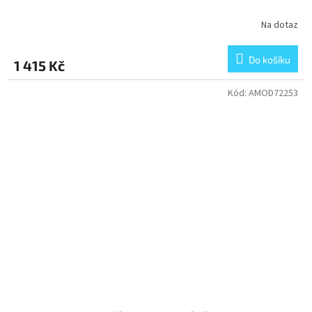
Na dotaz
Do košíku
1 415 Kč
Kód:
AMOD72253