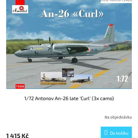
Kód:
AMOD72426
1/72 Antonov An-26 late 'Curl' (3x camo)
Na objednávku
Do košíku
1 415 Kč