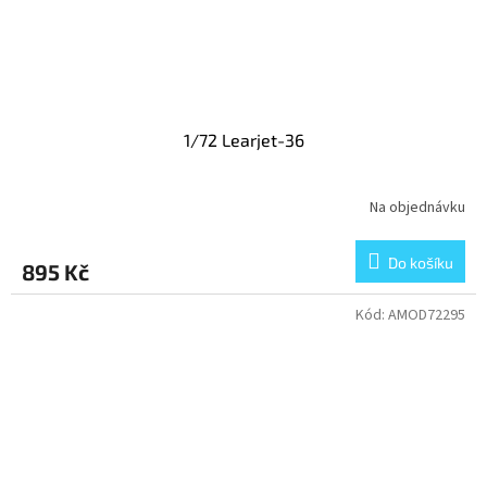
1/72 Learjet-36
Na objednávku
Do košíku
895 Kč
Kód:
AMOD72295