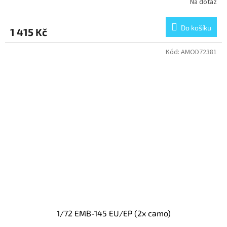
Na dotaz
Do košíku
1 415 Kč
Kód:
AMOD72381
1/72 EMB-145 EU/EP (2x camo)