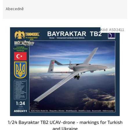
z
e
Abecedně
n
í
V
p
Kód:
ASD2411
ý
r
p
o
i
d
s
u
p
k
r
t
o
ů
d
u
k
t
ů
1/24 Bayraktar TB2 UCAV-drone - markings for Turkish
and Ukraine