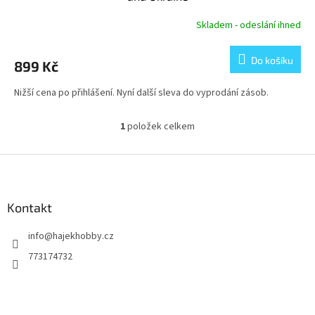
Skladem - odeslání ihned
Do košíku
899 Kč
Nižší cena po přihlášení. Nyní další sleva do vyprodání zásob.
1
položek celkem
O
v
l
Z
á
á
d
p
a
a
Kontakt
c
t
í
info
@
hajekhobby.cz
í
p
r
773174732
v
k
y
v