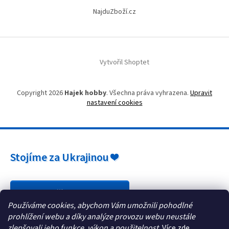
ý
NajduZboží.cz
p
i
s
u
Vytvořil Shoptet
Copyright 2026
Hajek hobby
. Všechna práva vyhrazena.
Upravit
nastavení cookies
Stojíme za Ukrajinou ❤️
Jak a čím pomoci »
Používáme cookies, abychom Vám umožnili pohodlné
prohlížení webu a díky analýze provozu webu neustále
zlepšovali jeho funkce, výkon a použitelnost.
Více zde