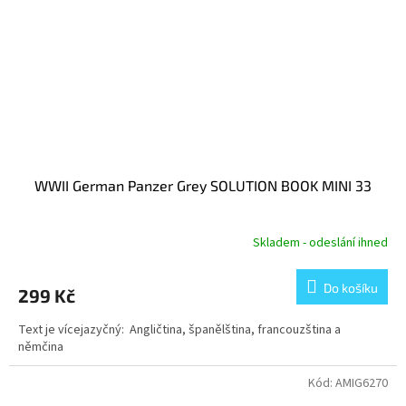
WWII German Panzer Grey SOLUTION BOOK MINI 33
Skladem - odeslání ihned
Do košíku
299 Kč
Text je vícejazyčný: Angličtina, španělština, francouzština a
němčina
Kód:
AMIG6270