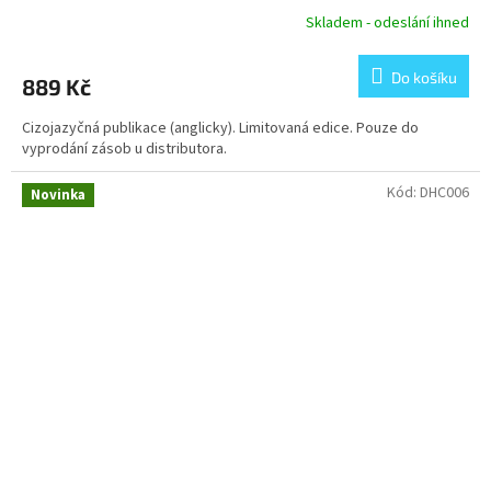
Skladem - odeslání ihned
Do košíku
889 Kč
Cizojazyčná publikace (anglicky). Limitovaná edice. Pouze do
vyprodání zásob u distributora.
Kód:
DHC006
Novinka