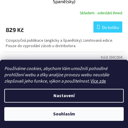
Španělsky)
Skladem - odeslání ihned
Do košíku
829 Kč
Cizojazyčná publikace (anglicky a španělsky). Limitovaná edice.
Pouze do vyprodání zásob u distributora.
Kód:
DHC004
Používáme cookies, abychom Vám umožnili pohodlné
prohlížení webu a díky analýze provozu webu neustále
zlepšovali jeho funkce, výkon a použitelnost.
Více zde
Nastavení
Souhlasím