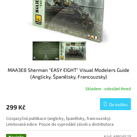
p
r
o
d
u
k
t
ů
MAA3E8 Sherman "EASY EIGHT" Visual Modelers Guide
(Anglicky, Španělsky, Francouzsky)
Skladem - odeslání ihned
Do košíku
299 Kč
Cizojazyčná publikace (anglicky, španělsky, francouzsky).
Limitovaná edice. Pouze do vyprodání zásob u distributora.
Kód:
AMIG6529