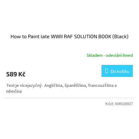
How to Paint late WWII RAF SOLUTION BOOK (Black)
Skladem - odeslání ihned
Do košíku
589 Kč
Text je vícejazyčný: Angličtina, španělština, francouzština a
němčina
Kód:
AMIG6607