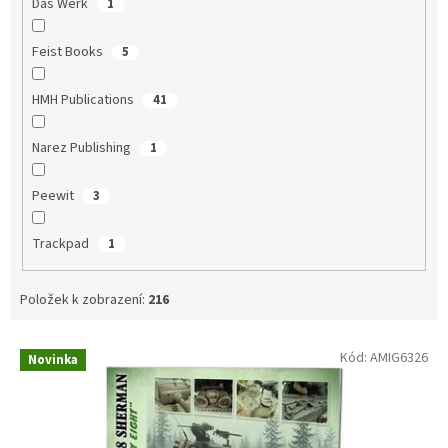
Das Werk
1
Feist Books
5
HMH Publications
41
Narez Publishing
1
Peewit
3
Trackpad
1
Položek k zobrazení:
216
V
Kód:
AMIG6326
Novinka
ý
p
i
s