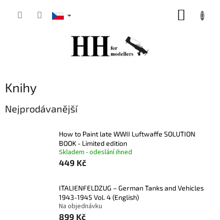
Přejít
NÁKUP
na
obsah
KOŠÍK
Knihy
Nejprodávanější
How to Paint late WWII Luftwaffe SOLUTION
BOOK - Limited edition
Skladem - odeslání ihned
449 Kč
ITALIENFELDZUG – German Tanks and Vehicles
1943-1945 Vol. 4 (English)
Na objednávku
899 Kč