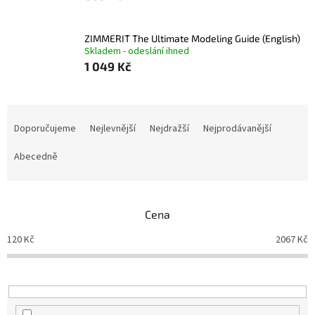
ZIMMERIT The Ultimate Modeling Guide (English)
Skladem - odeslání ihned
1 049 Kč
Ř
a
Doporučujeme
Nejlevnější
Nejdražší
Nejprodávanější
z
e
Abecedně
n
í
p
Cena
r
o
120
Kč
2067
Kč
d
u
k
t
ů