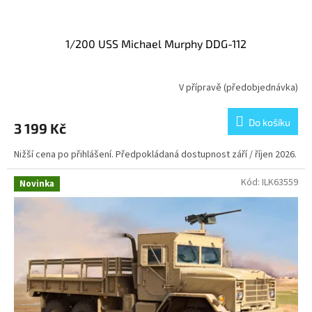
1/200 USS Michael Murphy DDG-112
V přípravě (předobjednávka)
Do košíku
3 199 Kč
Nižší cena po přihlášení. Předpokládaná dostupnost září / říjen 2026.
Kód:
ILK63559
Novinka