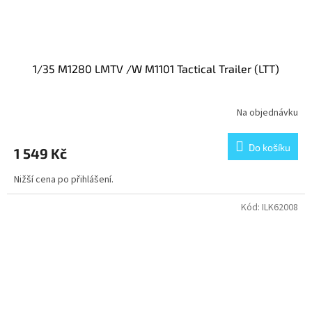
1/35 M1280 LMTV /W M1101 Tactical Trailer (LTT)
Na objednávku
Do košíku
1 549 Kč
Nižší cena po přihlášení.
Kód:
ILK62008