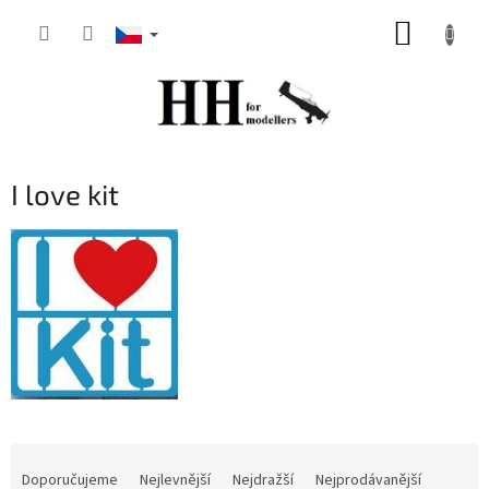
Přejít
NÁKUP
na
obsah
KOŠÍK
I love kit
Ř
a
Doporučujeme
Nejlevnější
Nejdražší
Nejprodávanější