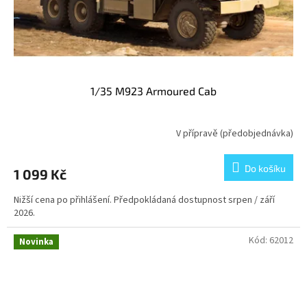
1/35 M923 Armoured Cab
V přípravě (předobjednávka)
Do košíku
1 099 Kč
Nižší cena po přihlášení. Předpokládaná dostupnost srpen / září
2026.
Kód:
62012
Novinka