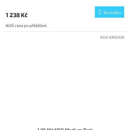
Do košíku
1 238 Kč
Nižší cena po přihlášení.
Kód:
ILK61618
1/16 M4A1E8 Medium Tank