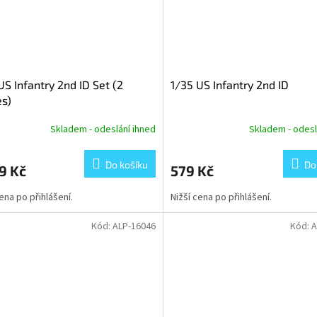
US Infantry 2nd ID Set (2
1/35 US Infantry 2nd ID
es)
Skladem - odeslání ihned
Skladem - odesl
Do košíku
Do
9 Kč
579 Kč
cena po přihlášení.
Nižší cena po přihlášení.
Kód:
ALP-16046
Kód:
A