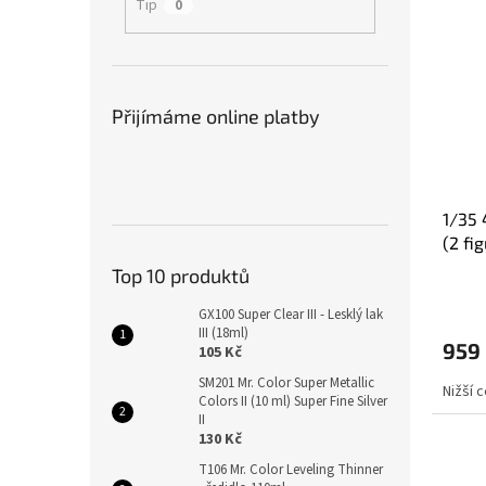
Tip
0
Přijímáme online platby
1/35 
(2 fi
Top 10 produktů
GX100 Super Clear III - Lesklý lak
III (18ml)
959
105 Kč
SM201 Mr. Color Super Metallic
Nižší 
Colors II (10 ml) Super Fine Silver
II
130 Kč
T106 Mr. Color Leveling Thinner