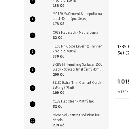
- ředidlo 110ml
135 Kč
MC129 Mr.Cement S - Lepidlo na
plast 40ml (špič.štětec)
175 Kč
C033 Flat Black - Matná černá
82 Kč
1/35 
T108 Mr. Color Leveling Thinner
- ředidlo 400ml
Set (
330 Kč
SF288 Mr. Finishing Surfacer 1500
Black - Stříkací tmel černý 40ml
200 Kč
1 01
87182 Extra Thin Cement Quick -
Setting (40ml)
Nižší 
109 Kč
C182 Flat Clear - Matný lak
82 Kč
Micro Sol - setting solution for
decals
239 Kč