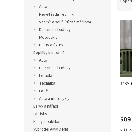
a
Dopor
n
z
Auta
e
e
Revell řada Technik
l
V
n
Vesmír a sci-fi (různá měřítka)
ý
í
Diorama a budovy
p
p
Motocykly
i
r
s
Busty a figury
o
p
d
Doplňky k modelům
r
u
Auta
o
k
Diorama a budovy
d
t
Letadla
u
ů
Technika
1/35 
k
t
Lodě
ů
Auta a motocykly
Barvy a nářadí
Obtisky
509
Knihy a publikace
Výprodej AMMO Mig
Nižší 