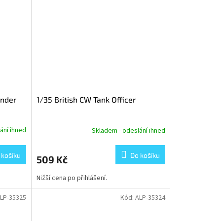
ander
1/35 British CW Tank Officer
ání ihned
Skladem - odeslání ihned
 košíku
Do košíku
509 Kč
Nižší cena po přihlášení.
LP-35325
Kód:
ALP-35324