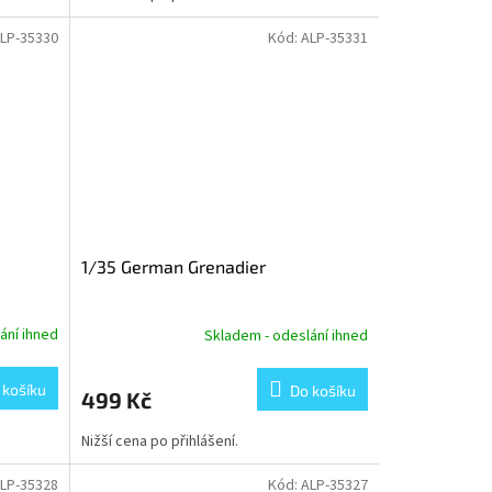
LP-35330
Kód:
ALP-35331
1/35 German Grenadier
ání ihned
Skladem - odeslání ihned
 košíku
Do košíku
499 Kč
Nižší cena po přihlášení.
LP-35328
Kód:
ALP-35327