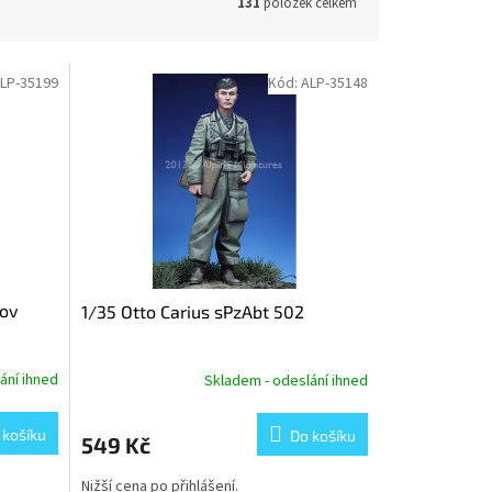
131
položek celkem
LP-35199
Kód:
ALP-35148
kov
1/35 Otto Carius sPzAbt 502
ání ihned
Skladem - odeslání ihned
 košíku
Do košíku
549 Kč
Nižší cena po přihlášení.