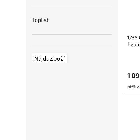
Toplist
1/35 
figur
NajduZboží
1 09
Nižší 