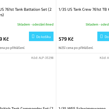
US 761st Tank Battalion Set (2
1/35 US Tank Crew 761st TB 
es)
Skladem - odeslání ihned
Skladem - odesl
Do košíku
Do
9 Kč
579 Kč
cena po přihlášení.
Nižší cena po přihlášení.
Kód:
ALP-35298
Kód:
A
British Tank Commander Set (2
1/35 WSS Schwimmwagen