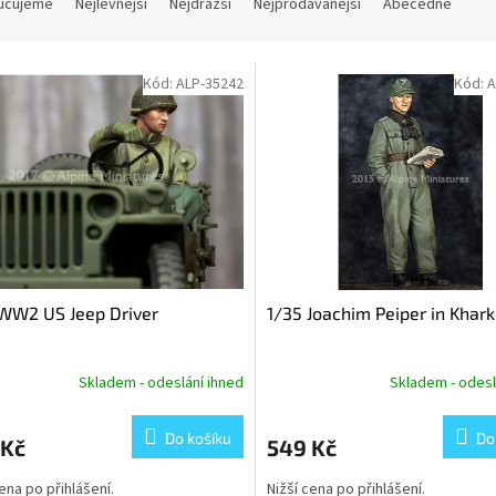
učujeme
Nejlevnější
Nejdražší
Nejprodávanější
Abecedně
Kód:
ALP-35242
Kód:
A
WW2 US Jeep Driver
1/35 Joachim Peiper in Khar
Skladem - odeslání ihned
Skladem - odesl
Do košíku
Do
 Kč
549 Kč
cena po přihlášení.
Nižší cena po přihlášení.