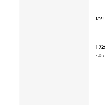
1/16 
1 72
Nižší 