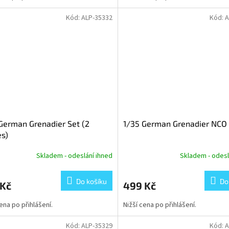
Kód:
ALP-35332
Kód:
A
German Grenadier Set (2
1/35 German Grenadier NCO
es)
Skladem - odeslání ihned
Skladem - odesl
Do košíku
Do
 Kč
499 Kč
cena po přihlášení.
Nižší cena po přihlášení.
Kód:
ALP-35329
Kód:
A