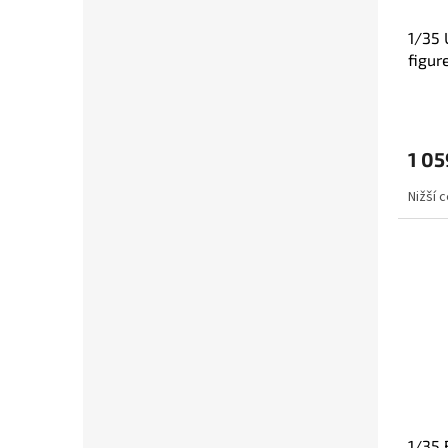
1/35 
figur
1 05
Nižší 
1/35 