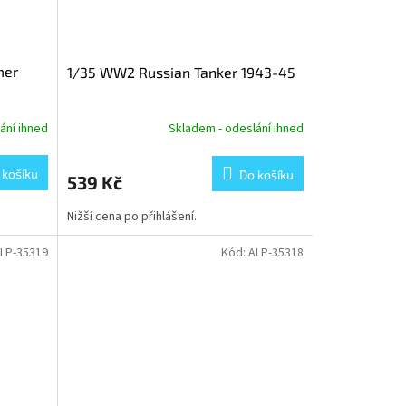
mer
1/35 WW2 Russian Tanker 1943-45
ání ihned
Skladem - odeslání ihned
 košíku
Do košíku
539 Kč
Nižší cena po přihlášení.
LP-35319
Kód:
ALP-35318