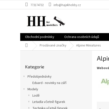
Přejít
773174732
info@hajekhobby.cz
na
obsah
Obchodní podmínky
Ochrana osobních údajů
Domů
Prodávané značky
Alpine Miniatures
P
Alpi
o
Přeskočit
s
Kategorie
kategorie
Webová
t
r
Předobjednávky
a
Eduard - novinky na září
n
Modely
n
í
Lodě
p
Letadla včetně figurek
Ř
a
Technika včetně figurek