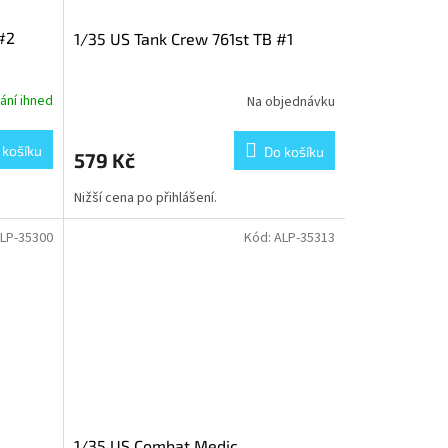
#2
1/35 US Tank Crew 761st TB #1
ání ihned
Na objednávku
 košíku
Do košíku
579 Kč
Nižší cena po přihlášení.
LP-35300
Kód:
ALP-35313
1/35 US Combat Medic