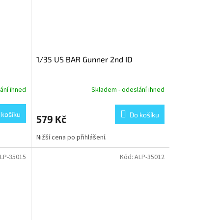
1/35 US BAR Gunner 2nd ID
ání ihned
Skladem - odeslání ihned
 košíku
Do košíku
579 Kč
Nižší cena po přihlášení.
LP-35015
Kód:
ALP-35012