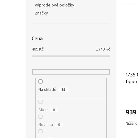
Výprodejové položky
Značky
Cena
409
Kč
1749
Kč
1/35 
figur
Na skladě
95
Akce
0
939
Nižší 
Novinka
0