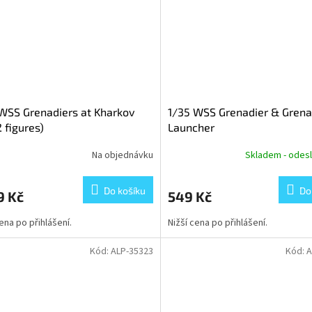
WSS Grenadiers at Kharkov
1/35 WSS Grenadier & Gren
2 figures)
Launcher
Na objednávku
Skladem - odesl
Do košíku
Do
9 Kč
549 Kč
cena po přihlášení.
Nižší cena po přihlášení.
Kód:
ALP-35323
Kód:
A