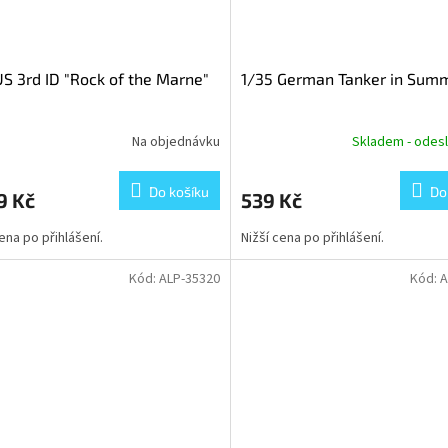
US 3rd ID "Rock of the Marne"
1/35 German Tanker in Sum
Na objednávku
Skladem - odesl
Do košíku
Do
9 Kč
539 Kč
cena po přihlášení.
Nižší cena po přihlášení.
Kód:
ALP-35320
Kód:
A