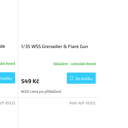
ade
1/35 WSS Grenadier & Flare Gun
ání ihned
Skladem - odeslání ihned
 košíku
Do košíku
549 Kč
Nižší cena po přihlášení.
LP-35322
Kód:
ALP-35321