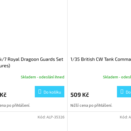
4/7 Royal Dragoon Guards Set
1/35 British CW Tank Comm
gures)
Skladem - odeslání ihned
Skladem - odesl
Do košíku
Do
 Kč
509 Kč
cena po přihlášení.
Nižší cena po přihlášení.
Kód:
ALP-35326
Kód:
A