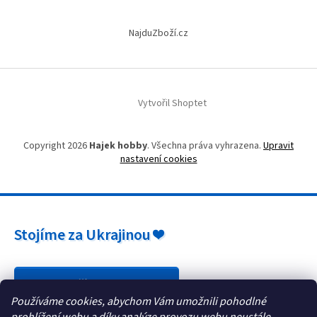
v
ý
NajduZboží.cz
p
i
s
u
Vytvořil Shoptet
Copyright 2026
Hajek hobby
. Všechna práva vyhrazena.
Upravit
nastavení cookies
Stojíme za Ukrajinou ❤️
Jak a čím pomoci »
Používáme cookies, abychom Vám umožnili pohodlné