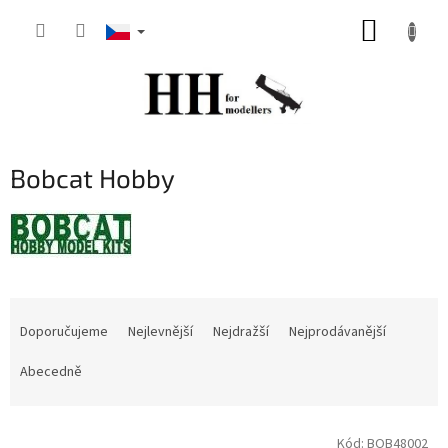
Přejít
NÁKUP
na
obsah
KOŠÍK
Bobcat Hobby
Ř
a
Doporučujeme
Nejlevnější
Nejdražší
Nejprodávanější
z
e
Abecedně
n
í
V
p
Kód:
BOB48002