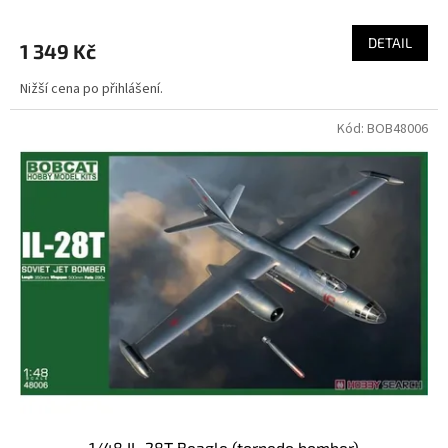
DETAIL
1 349 Kč
Nižší cena po přihlášení.
Kód:
BOB48006
1/48 IL-28T Beagle (torpedo bomber)