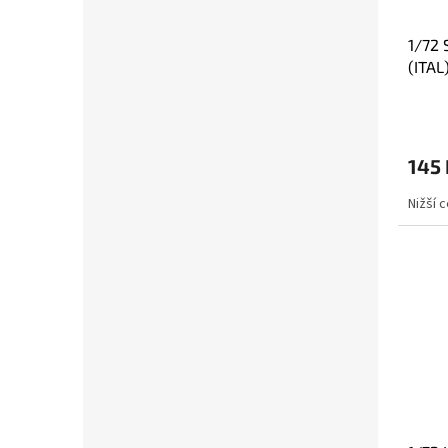
1/72 
(ITAL
145 
Nižší 