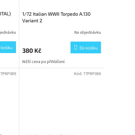
ITAL)
1/72 Italian WWII Torpedo A.130
Variant 2
jednávku
Na objednávku
 košíku
Do košíku
380 Kč
Nižší cena po přihlášení.
77PRP089
Kód:
77PRP088