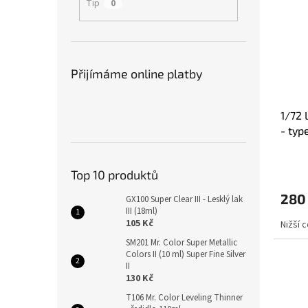
Tip
0
Přijímáme online platby
1/72 
- type
Top 10 produktů
280
GX100 Super Clear III - Lesklý lak
III (18ml)
105 Kč
Nižší 
SM201 Mr. Color Super Metallic
Colors II (10 ml) Super Fine Silver
II
130 Kč
T106 Mr. Color Leveling Thinner