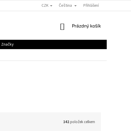
CZK
Čeština
Přihlášení
NÁKUPNÍ
Prázdný košík
KOŠÍK
Značky
142
položek celkem