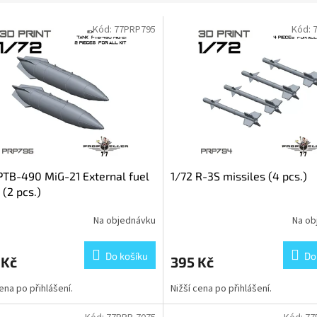
Kód:
77PRP795
Kód:
PTB-490 MiG-21 External fuel
1/72 R-3S missiles (4 pcs.)
 (2 pcs.)
Na objednávku
Na ob
Do košíku
Do
 Kč
395 Kč
cena po přihlášení.
Nižší cena po přihlášení.