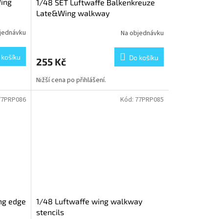
Wing
1/48 SET Luftwaffe Balkenkreuze
Late&Wing walkway
jednávku
Na objednávku
 košíku
Do košíku
255 Kč
Nižší cena po přihlášení.
77PRP086
Kód:
77PRP085
ing edge
1/48 Luftwaffe wing walkway
stencils