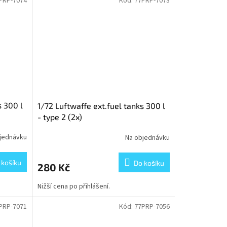
PRP-7074
Kód:
77PRP-7073
s 300 l
1/72 Luftwaffe ext.fuel tanks 300 l
- type 2 (2x)
jednávku
Na objednávku
 košíku
Do košíku
280 Kč
Nižší cena po přihlášení.
PRP-7071
Kód:
77PRP-7056