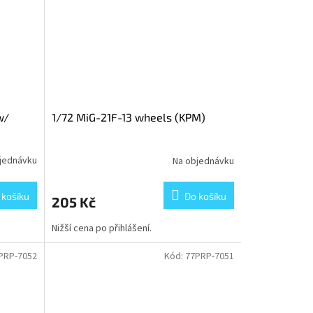
w/
1/72 MiG-21F-13 wheels (KPM)
jednávku
Na objednávku
 košíku
Do košíku
205 Kč
Nižší cena po přihlášení.
PRP-7052
Kód:
77PRP-7051