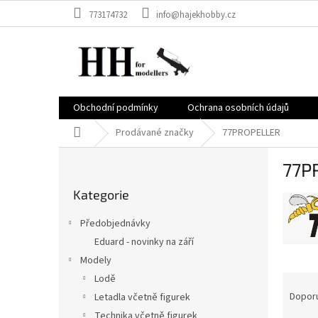
Přejít
773174732
info@hajekhobby.cz
na
obsah
Obchodní podmínky
Ochrana osobních údajů
Domů
Prodávané značky
77PROPELLER
P
77P
o
Přeskočit
s
Kategorie
kategorie
t
r
Předobjednávky
a
Eduard - novinky na září
n
Modely
n
Ř
í
Lodě
a
p
Dopor
Letadla včetně figurek
z
a
Technika včetně figurek