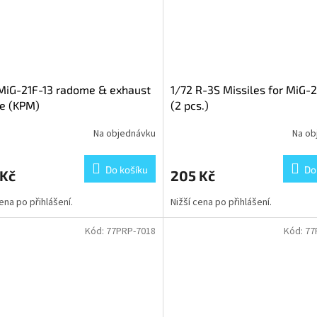
MiG-21F-13 radome & exhaust
1/72 R-3S Missiles for MiG-2
e (KPM)
(2 pcs.)
Na objednávku
Na ob
Do košíku
Do
 Kč
205 Kč
cena po přihlášení.
Nižší cena po přihlášení.
Kód:
77PRP-7018
Kód:
77