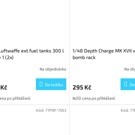
Luftwaffe ext.fuel tanks 300 l
1/48 Depth Charge MK XVII 
 1 (2x)
bomb rack
Na objednávku
Na ob
Do košíku
Do
 Kč
295 Kč
cena po přihlášení.
Nižší cena po přihlášení.
Kód:
77PRP-7053
Kód:
77