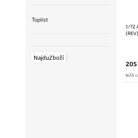
Toplist
1/72 
(REV
NajduZboží
205
Nižší 