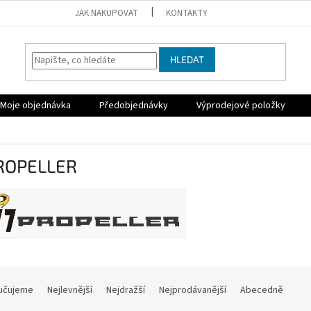
JAK NAKUPOVAT
KONTAKTY
HLEDAT
Moje objednávka
Předobjednávky
Výprodejové položky
ROPELLER
učujeme
Nejlevnější
Nejdražší
Nejprodávanější
Abecedně