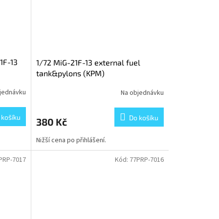
1F-13
1/72 MiG-21F-13 external fuel
tank&pylons (KPM)
jednávku
Na objednávku
 košíku
Do košíku
380 Kč
Nižší cena po přihlášení.
PRP-7017
Kód:
77PRP-7016