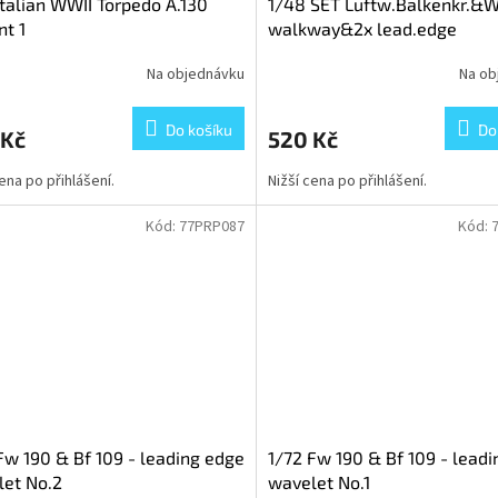
Italian WWII Torpedo A.130
1/48 SET Luftw.Balkenkr.&
nt 1
walkway&2x lead.edge
Na objednávku
Na ob
Do košíku
Do
 Kč
520 Kč
cena po přihlášení.
Nižší cena po přihlášení.
Kód:
77PRP087
Kód:
Fw 190 & Bf 109 - leading edge
1/72 Fw 190 & Bf 109 - lead
et No.2
wavelet No.1