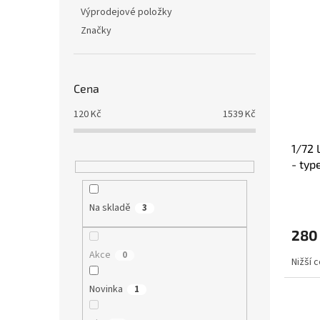
Výprodejové položky
Značky
Cena
120
Kč
1539
Kč
1/72 
- typ
Na skladě
3
280
Akce
0
Nižší 
Novinka
1