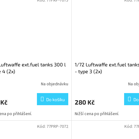
Kód:
77PRP-7075
Kód:
77
Luftwaffe ext.fuel tanks 300 l
1/72 Luftwaffe ext.fuel tank
e 4 (2x)
- type 3 (2x)
Na objednávku
Na ob
Do košíku
Do
 Kč
280 Kč
cena po přihlášení.
Nižší cena po přihlášení.
Kód:
77PRP-7072
Kód:
77