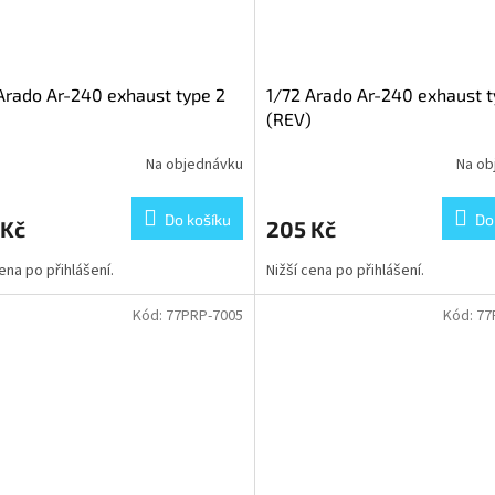
Arado Ar-240 exhaust type 2
1/72 Arado Ar-240 exhaust t
)
(REV)
Na objednávku
Na ob
Do košíku
Do
 Kč
205 Kč
cena po přihlášení.
Nižší cena po přihlášení.
Kód:
77PRP-7005
Kód:
77