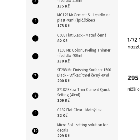
- ředidlo 110ml
135 Kč
MC129 Mr.Cement S - Lepidlo na
plast 40ml (špič.štětec)
175 Kč
C033 Flat Black - Matná černá
1/72 
82 Kč
nozzl
T108 Mr. Color Leveling Thinner
- ředidlo 400ml
330 Kč
SF288 Mr. Finishing Surfacer 1500
Black - Stříkací tmel černý 40ml
295
200 Kč
Nižší 
87182 Extra Thin Cement Quick -
Setting (40ml)
109 Kč
C182 Flat Clear - Matný lak
82 Kč
Micro Sol - setting solution for
decals
229 Kč