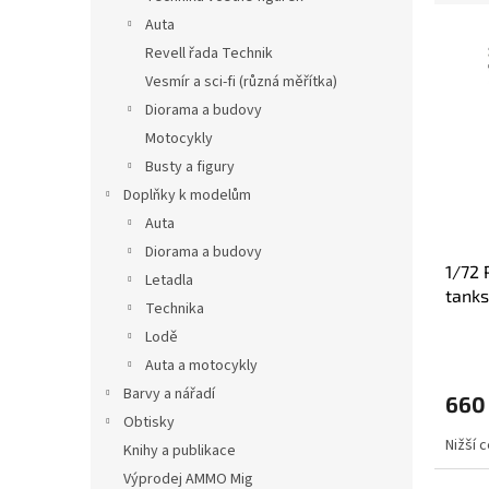
e
n
Auta
V
n
e
Revell řada Technik
ý
í
l
p
Vesmír a sci-fi (různá měřítka)
p
i
r
Diorama a budovy
s
o
Motocykly
p
d
Busty a figury
r
u
Doplňky k modelům
o
k
Auta
d
t
u
ů
Diorama a budovy
1/72 
k
Letadla
tanks
t
Technika
ů
Lodě
Auta a motocykly
Barvy a nářadí
660
Obtisky
Nižší 
Knihy a publikace
Výprodej AMMO Mig