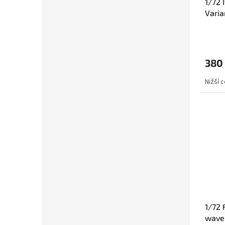
1/72 
Varia
380
Nižší 
1/72 
wavel