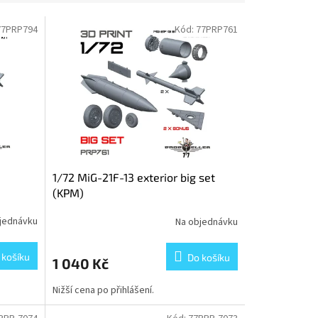
77PRP794
Kód:
77PRP761
1/72 MiG-21F-13 exterior big set
(KPM)
jednávku
Na objednávku
 košíku
Do košíku
1 040 Kč
Nižší cena po přihlášení.