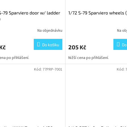
S-79 Sparviero door w/ ladder
1/72 S-79 Sparviero wheels (
)
Na objednávku
Na ob
Do košíku
Do
Kč
205 Kč
cena po přihlášení.
Nižší cena po přihlášení.
Kód:
77PRP-7001
Kód: