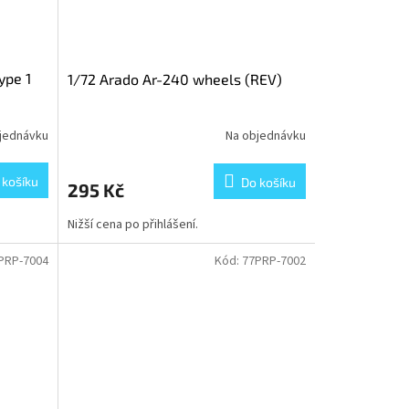
ype 1
1/72 Arado Ar-240 wheels (REV)
jednávku
Na objednávku
 košíku
Do košíku
295 Kč
Nižší cena po přihlášení.
PRP-7004
Kód:
77PRP-7002