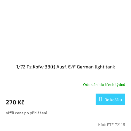
1/72 Pz.Kpfw 38(t) Ausf. E/F German light tank
Odeslání do třech týdnů
Do košíku
270 Kč
Nižší cena po přihlášení.
Kód:
FTF-72115