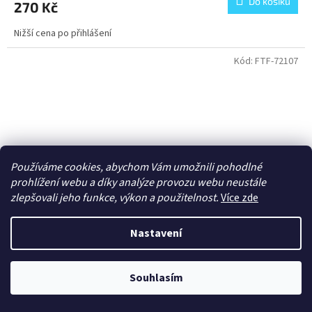
Do košíku
270 Kč
Nižší cena po přihlášení
Kód:
FTF-72107
Používáme cookies, abychom Vám umožnili pohodlné
prohlížení webu a díky analýze provozu webu neustále
zlepšovali jeho funkce, výkon a použitelnost.
Více zde
Nastavení
Souhlasím
1/72 Renault R39 with SA38 cannon with 'tail'