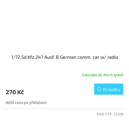
1/72 Sd.Kfz.247 Ausf. B German comm. car w/ radio
Odeslání do třech týdnů
Do košíku
270 Kč
Nižší cena po přihlášení.
Kód:
FTF-72109