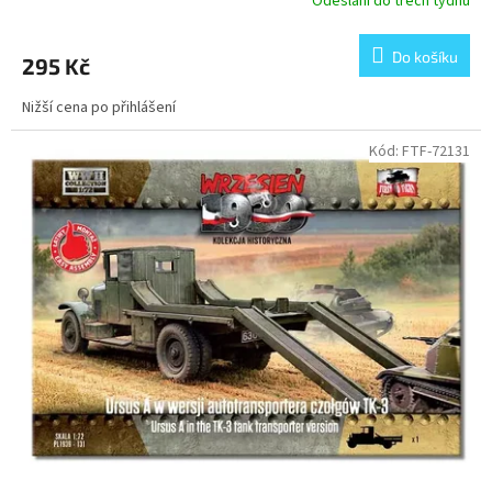
Odeslání do třech týdnů
Do košíku
295 Kč
Nižší cena po přihlášení
Kód:
FTF-72131