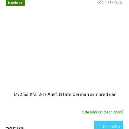
Kód:
FTF-72121
Novinka
1/72 Sd.Kfz. 247 Ausf. B late German armored car
Odeslání do třech týdnů
Do košíku