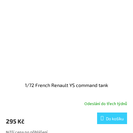
1/72 French Renault YS command tank
Odeslání do třech týdnů
Do košíku
295 Kč
Nižší cena po přihlášení