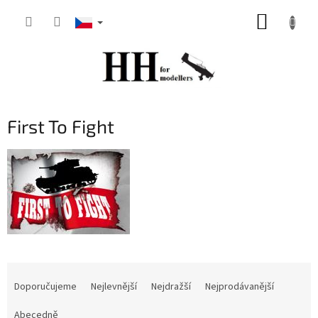
Přejít
NÁKUP
na
obsah
KOŠÍK
First To Fight
Ř
a
Doporučujeme
Nejlevnější
Nejdražší
Nejprodávanější
z
e
Abecedně