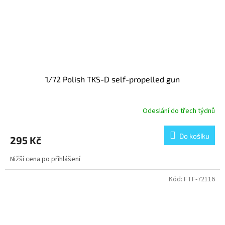
1/72 Polish TKS-D self-propelled gun
Odeslání do třech týdnů
Do košíku
295 Kč
Nižší cena po přihlášení
Kód:
FTF-72116