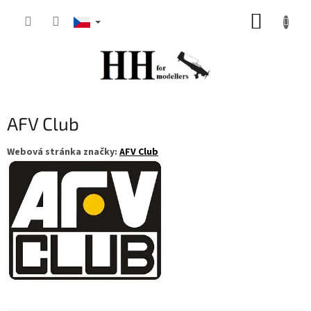
Přejít
NÁKUP
na
obsah
KOŠÍK
AFV Club
Webová stránka značky:
AFV Club