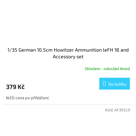
1/35 German 10.5cm Howitzer Ammunition leFH 18 and
Accessory set
Skladem - odeslání ihned
Do košíku
379 Kč
Nižší cena po přihlášení.
Kód:
AF35S19