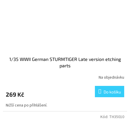
1/35 WWII German STURMTIGER Late version etching
parts
Na objednávku
Do košíku
269 Kč
Nižší cena po přihlášení.
Kód:
TH35010