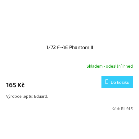
1/72 F-4E Phantom II
Skladem - odeslání ihned
Do košíku
165 Kč
Výrobce leptu: Eduard.
Kód:
BIL915