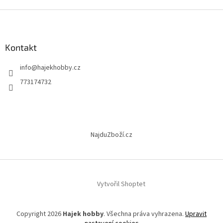
v
l
Z
á
á
d
p
a
a
Kontakt
c
t
í
info
@
hajekhobby.cz
í
p
r
773174732
v
k
y
v
ý
NajduZboží.cz
p
i
s
u
Vytvořil Shoptet
Copyright 2026
Hajek hobby
. Všechna práva vyhrazena.
Upravit