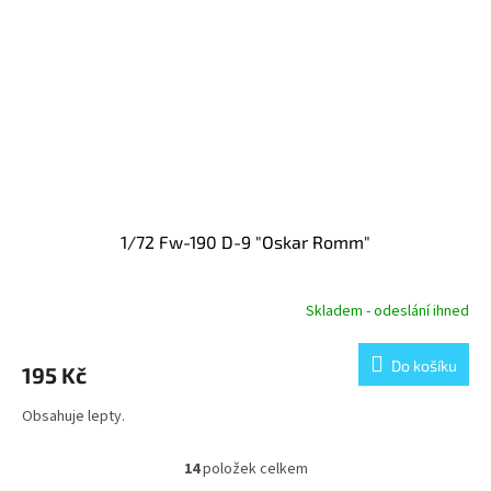
1/72 Fw-190 D-9 "Oskar Romm"
Skladem - odeslání ihned
Do košíku
195 Kč
Obsahuje lepty.
14
položek celkem
O