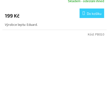
Skladem - odeslání ihned
Do košíku
199 Kč
Výrobce leptu: Eduard.
Kód:
PB010