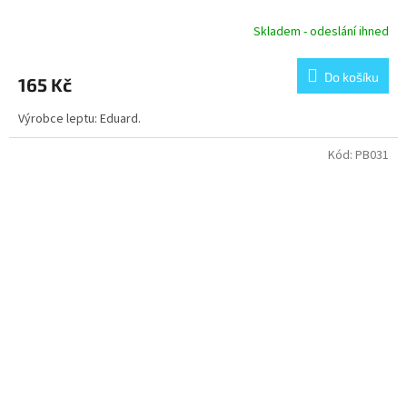
Skladem - odeslání ihned
Do košíku
165 Kč
Výrobce leptu: Eduard.
Kód:
PB031