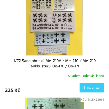
s
u
p
k
r
t
o
ů
d
u
k
t
ů
1/72 Sada obtisků Me-210A / Me-210 / Me-210
Tankbuster / Do-17E / Do-17F
Skladem - odeslání ihned
Do košíku
225 Kč
Kód:
BILEK72962