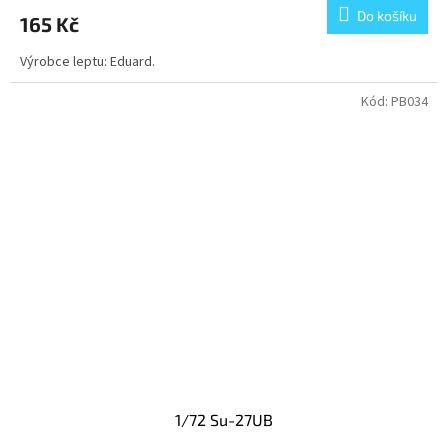
Do košíku
165 Kč
Výrobce leptu: Eduard.
Kód:
PB034
1/72 Su-27UB