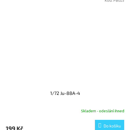
Kód:
PB015
1/72 Ju-88A-4
Skladem - odeslání ihned
Do košíku
199 Kč