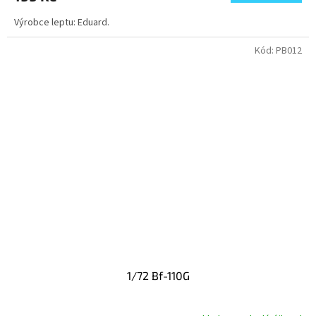
Výrobce leptu: Eduard.
Kód:
PB012
1/72 Bf-110G