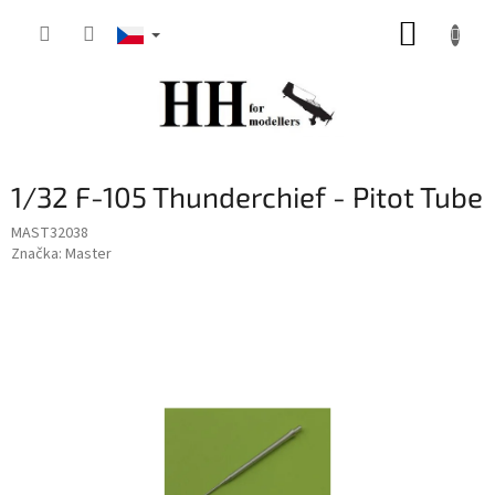
Přejít
NÁKUP
na
obsah
KOŠÍK
1/32 F-105 Thunderchief - Pitot Tube
MAST32038
Značka:
Master