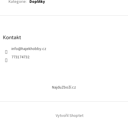
Kategorie
:
Doplňky
Z
á
p
a
Kontakt
t
info
@
hajekhobby.cz
í
773174732
NajduZboží.cz
Vytvořil Shoptet